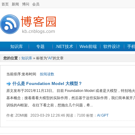
首页
新闻
博问
会员
知识库
专题
.NET技术
Web前端
软件设计
手
您的位置：
知识库
» 标签为“
AI
”的文章
当前排序:发布时间
按阅读数
什么是 Foundation Model 大模型？
原文发布于2021年11月13日。 目前 Foundation Model 或者是大模型
基本概念；接着看看大模型的实际作用，然后基于这些实际作用，我们简单展开
训练的AI框架。 在往下看之前，想抛出几个问题，希...
作者: ZOMI酱 2023-03-29 12:26:46 阅读：7100 标签：
AI
GPT