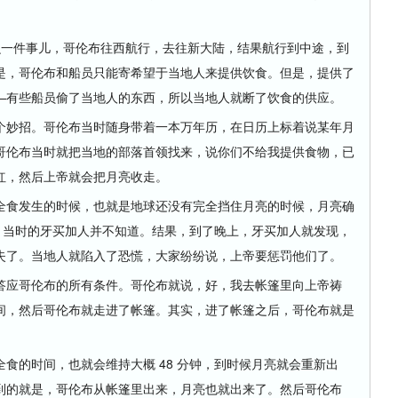
么一件事儿，哥伦布往西航行，去往新大陆，结果航行到中途，到
是，哥伦布和船员只能寄希望于当地人来提供饮食。但是，提供了
—有些船员偷了当地人的东西，所以当地人就断了饮食的供应。
妙招。哥伦布当时随身带着一本万年历，在日历上标着说某年月
哥伦布当时就把当地的部落首领找来，说你们不给我提供食物，已
红，然后上帝就会把月亮收走。
食发生的时候，也就是地球还没有完全挡住月亮的时候，月亮确
，当时的牙买加人并不知道。结果，到了晚上，牙买加人就发现，
失了。当地人就陷入了恐慌，大家纷纷说，上帝要惩罚他们了。
应哥伦布的所有条件。哥伦布就说，好，我去帐篷里向上帝祷
间，然后哥伦布就走进了帐篷。其实，进了帐篷之后，哥伦布就是
的时间，也就会维持大概 48 分钟，到时候月亮就会重新出
到的就是，哥伦布从帐篷里出来，月亮也就出来了。然后哥伦布