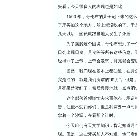
头看，今天很多人的表现也是如此。
1503 年，哥伦布的儿子记下来的这
了牙买加这个地方，船上就没吃的了。于
几天以后，船员就跟当地人发生了矛盾—
为了摆脱这个困境，哥伦布想到了一个
日会出现日食、月食等等所有这些信息。
经得罪了上帝，上帝会发怒，月亮就会变
当然，我们现在基本上都知道，在月全
实是红的，就是我们所谓的“血月”。但是
月亮果然变红了，然后慢慢地就一点点消
这个部落首领慌忙去求哥伦布，承诺答
告，让他不惩罚你们，但是我需要一点时
拿着一个沙漏，在看那个计时。
今天咱们有天文学知识，肯定知道月全食
现。但是，这些牙买加人不知道。他们看