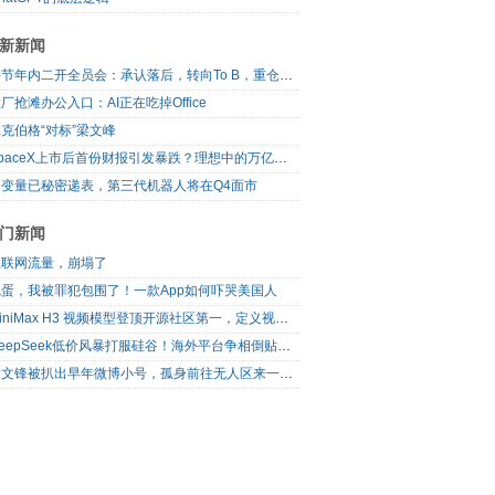
新新闻
字节年内二开全员会：承认落后，转向To B，重仓年轻人
厂抢滩办公入口：AI正在吃掉Office
克伯格“对标”梁文峰
SpaceX上市后首份财报引发暴跌？理想中的万亿营收太空AI公司，正在靠地面AI云挣钱
自变量已秘密递表，第三代机器人将在Q4面市
门新闻
互联网流量，崩塌了
完蛋，我被罪犯包围了！一款App如何吓哭美国人
MiniMax H3 视频模型登顶开源社区第一，定义视频模型领域“斩杀线”
DeepSeek低价风暴打服硅谷！海外平台争相倒贴V4 Flash
梁文锋被扒出早年微博小号，孤身前往无人区来一场相当 deep 的 seek 旅行