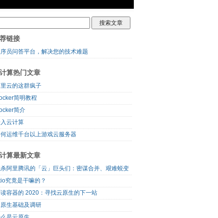
荐链接
程序员问答平台，解决您的技术难题
计算热门文章
阿里云的这群疯子
ocker简明教程
ocker简介
步入云计算
如何运维千台以上游戏云服务器
计算最新文章
截杀阿里腾讯的「云」巨头们：密谋合并、艰难蜕变
stio究竟是干嘛的？
读容器的 2020：寻找云原生的下一站
云原生基础及调研
什么是云原生