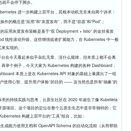
也就不会停下脚步。
rnetes 进一步构建上层平台，其根本动机无非来自两个诉求：
作的概念是“应用”和“灰度发布”，而不是“容器”和“Pod”；
用灰度发布策略是基于“双 Deployment + Istio” 的金丝雀发
 Pod 线性滚动升级。这些增强或者扩展能力，在 Kubernetes 中一般
件方式来实现的。
上层平台在今天看起来似乎杂乱无章、没什么规律，但本质上都不会离
个例子，今天大家为 Kubernetes 构建的各种 Dashboard，
oard 本质上是在 Kubernetes API 对象的基础上暴露出了一组
户使用心智、提升用户体验‘’的目的 —— 这当然也是所有“抽象”的
的持续实践与思考，云原生社区在 2020 年诞生了像 KubeVela
开源项目。这个项目的定位在整个云原生生态中是非常独特的：它
ernetes 构建上层平台的“工具”组合，比如：
能力使用文档和 OpenAPI Schema 的自动化流程（从而帮助