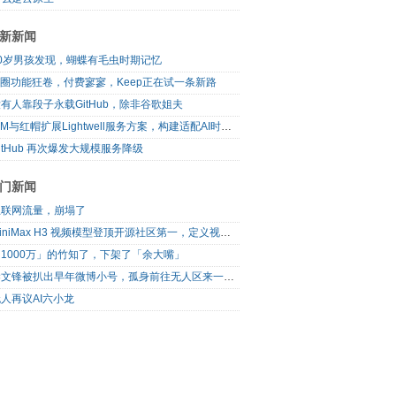
新新闻
10岁男孩发现，蝴蝶有毛虫时期记忆
I圈功能狂卷，付费寥寥，Keep正在试一条新路
有人靠段子永载GitHub，除非谷歌姐夫
IBM与红帽扩展Lightwell服务方案，构建适配AI时代开源生态的可信基础设施
itHub 再次爆发大规模服务降级
门新闻
互联网流量，崩塌了
MiniMax H3 视频模型登顶开源社区第一，定义视频模型领域“斩杀线”
1000万」的竹知了，下架了「余大嘴」
梁文锋被扒出早年微博小号，孤身前往无人区来一场相当 deep 的 seek 旅行
人再议AI六小龙