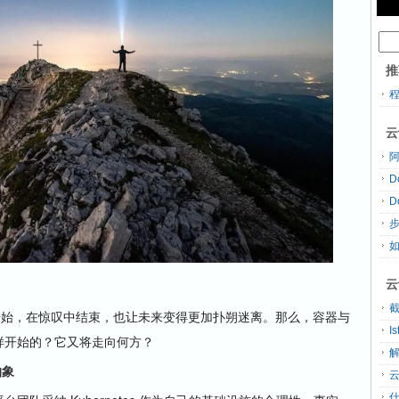
推
云
D
D
云
开始，在惊叹中结束，也让未来变得更加扑朔迷离。那么，容器与
I
怎样开始的？它又将走向何方？
解
抽象