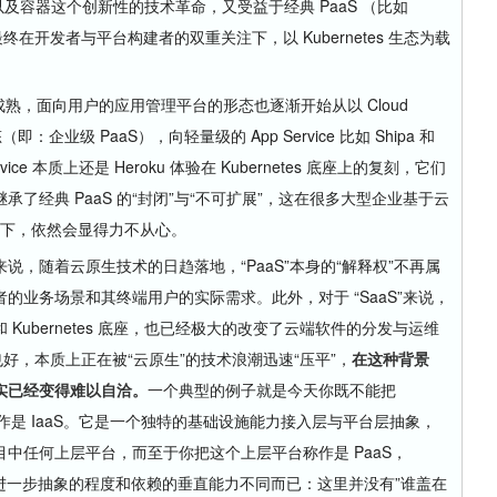
以及容器这个创新性的技术革命，又受益于经典 PaaS （比如
，最终在开发者与平台构建者的双重关注下，以 Kubernetes 生态为载
熟，面向用户的应用管理平台的形态也逐渐开始从以 Cloud
形态（即：企业级 PaaS），向轻量级的 App Service 比如 Shipa 和
ice 本质上还是 Heroku 体验在 Kubernetes 底座上的复刻，它们
了经典 PaaS 的“封闭”与“不可扩展”，这在很多大型企业基于云
的诉求下，依然会显得力不从心。
随着云原生技术的日趋落地，“PaaS”本身的“解释权”不再属
的业务场景和其终端用户的实际需求。此外，对于 “SaaS”来说，
Kubernetes 底座，也已经极大的改变了云端软件的分发与运维
 也好，本质上正在被“云原生”的技术浪潮迅速“压平”，
在这种背景
实已经变得难以自洽。
一个典型的例子就是今天你既不能把
能把它称作是 IaaS。它是一个独特的基础设施能力接入层与平台层抽象，
中任何上层平台，而至于你把这个上层平台称作是 PaaS，
aS，只是进一步抽象的程度和依赖的垂直能力不同而已：这里并没有”谁盖在