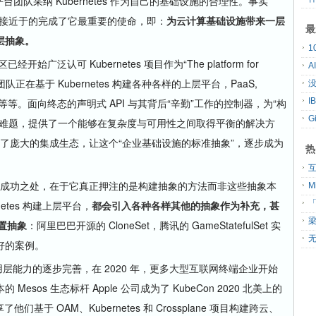
团队采纳 Kubernetes 作为自己的基础设施的合理性。事实
已经非常接近于的完成了它最重要的使命，即：
为云计算基础设施带来一层
最
层抽象。
认可 Kubernetes 项目作为“The platform for
A
队正在基于 Kubernetes 构建各种各样的上层平台，PaaS,
没
abase PaaS 等等。面向终态的声明式 API 与其背后“辛勤”工作的控制器，为“构
G
术难题，提供了一个能够在复杂度与可用性之间取得平衡的解决方
才拥有了庞大的集成生态，让这个“企业基础设施的标准抽象”，逐步成为
热
真正的成功之处，在于它真正押注的是构建抽象的方法而非这些抽象本
etes 构建上层平台，
都会引入各种各样其他的抽象作为补充，甚
「
内置抽象
：阿里巴巴开源的 CloneSet，腾讯的 GameStatefulSet 实
无
好的案例。
应用层能力的逐步完善，在 2020 年，更多大型互联网终端企业开始
sos 生态标杆 Apple 公司成为了 KubeCon 2020 北美上的
他们基于 OAM、Kubernetes 和 Crossplane 项目构建跨云、