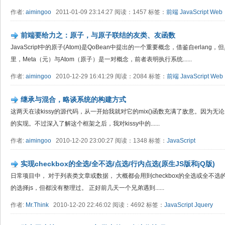
作者:
aimingoo
2011-01-09 23:14:27 阅读：1457 标签：
前端
JavaScript
Web
前端要给力之：原子，与原子联结的友类、友函数
JavaScript中的原子(Atom)是QoBean中提出的一个重要概念，借鉴自erlan
里，Meta（元）与Atom（原子）是一对概念，前者表明执行系统......
作者:
aimingoo
2010-12-29 16:41:29 阅读：2084 标签：
前端
JavaScript
Web
继承与混合，略谈系统的构建方式
这两天在读kissy的源代码，从一开始我就对它的mix()函数充满了敌意。因为
的实现。不过深入了解这个框架之后，我对kissy中的......
作者:
aimingoo
2010-12-20 23:00:27 阅读：1348 标签：
JavaScript
实现checkbox的全选/全不选/点选/行内点选(原生JS版和jQ版)
日常项目中， 对于列表类文章或数据， 大概都会用到checkbox的全选或全不选的
的选择js，但都没有整理过。 正好前几天一个兄弟遇到......
作者:
Mr.Think
2010-12-20 22:46:02 阅读：4692 标签：
JavaScript
Jquery