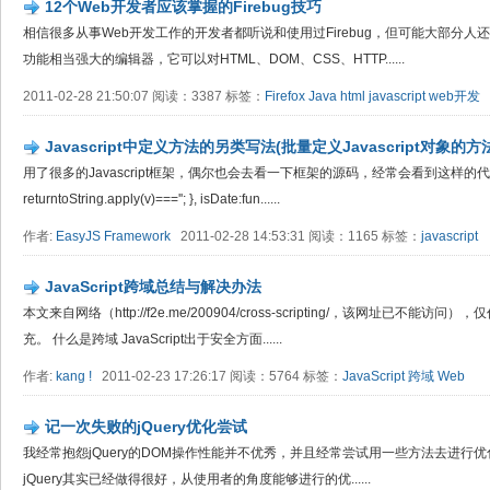
12个Web开发者应该掌握的Firebug技巧
相信很多从事Web开发工作的开发者都听说和使用过Firebug，但可能大部分
功能相当强大的编辑器，它可以对HTML、DOM、CSS、HTTP......
2011-02-28 21:50:07 阅读：3387 标签：
Firefox
Java
html
javascript
web开发
Javascript中定义方法的另类写法(批量定义Javascript对象的方
用了很多的Javascript框架，偶尔也会去看一下框架的源码，经常会看到这样的代码： isArr
returntoString.apply(v)===''; }, isDate:fun......
作者:
EasyJS Framework
2011-02-28 14:53:31 阅读：1165 标签：
javascript
JavaScript跨域总结与解决办法
本文来自网络（http://f2e.me/200904/cross-scripting/，该网址已
充。 什么是跨域 JavaScript出于安全方面......
作者:
kang !
2011-02-23 17:26:17 阅读：5764 标签：
JavaScript
跨域
Web
记一次失败的jQuery优化尝试
我经常抱怨jQuery的DOM操作性能并不优秀，并且经常尝试用一些方法去进行
jQuery其实已经做得很好，从使用者的角度能够进行的优......