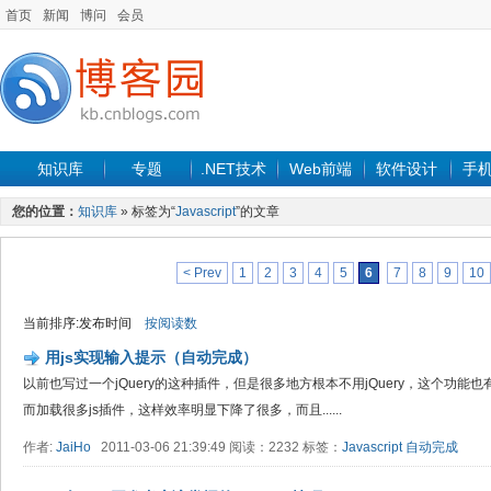
首页
新闻
博问
会员
知识库
专题
.NET技术
Web前端
软件设计
手
您的位置：
知识库
» 标签为“
Javascript
”的文章
< Prev
1
2
3
4
5
6
7
8
9
10
当前排序:发布时间
按阅读数
用js实现输入提示（自动完成）
以前也写过一个jQuery的这种插件，但是很多地方根本不用jQuery，这个功
而加载很多js插件，这样效率明显下降了很多，而且......
作者:
JaiHo
2011-03-06 21:39:49 阅读：2232 标签：
Javascript
自动完成