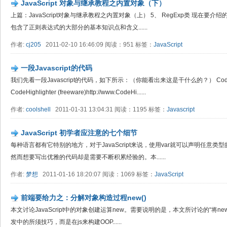
JavaScript 对象与继承教程之内置对象（下）
上篇：JavaScript对象与继承教程之内置对象（上） 5、 RegExp类 现在要介
包含了正则表达式的大部分的基本知识点和含义......
作者:
cj205
2011-02-10 16:46:09 阅读：951 标签：
JavaScript
一段Javascript的代码
我们先看一段Javascript的代码，如下所示：（你能看出来这是干什么的？） Code highligh
CodeHighlighter (freeware)http://www.CodeHi......
作者:
coolshell
2011-01-31 13:04:31 阅读：1195 标签：
Javascript
JavaScript 初学者应注意的七个细节
每种语言都有它特别的地方，对于JavaScript来说，使用var就可以声明任意
然而想要写出优雅的代码却是需要不断积累经验的。本......
作者:
梦想
2011-01-16 18:20:07 阅读：1069 标签：
JavaScript
前端要给力之：分解对象构造过程new()
本文讨论JavaScript中的对象创建运算new。需要说明的是，本文所讨论的“将ne
发中的所须技巧，而是在js来构建OOP......