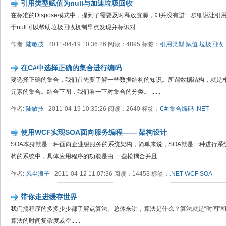
引用类型赋值为null与加速垃圾回收
在标准的Dispose模式中，提到了需要及时释放资源，却并没有进一步细说让引用
于null可以帮助垃圾回收机制早点发现并标识对......
作者:
陆敏技
2011-04-19 10:36:26 阅读：4895 标签：
引用类型
赋值
垃圾回收
在C#中选择正确的集合进行编码
要选择正确的集合，我们首先要了解一些数据结构的知识。所谓数据结构，就是
元素的集合。结合下图，我们看一下对集合的分类。 ......
作者:
陆敏技
2011-04-19 10:35:26 阅读：2640 标签：
C#
集合编码
.NET
使用WCF实现SOA面向服务编程—— 架构设计
SOA本身就是一种面向企业级服务的系统架构，简单来说，SOA就是一种进行系
构的系统中，具体应用程序的功能是由 一些松耦合并且......
作者:
风尘浪子
2011-04-12 11:07:36 阅读：14453 标签：
.NET
WCF
SOA
带你走进缓存世界
我们搞程序的多多少少都了解点算法。总体来讲，算法是什么？算法就是“时间”和
算法的时间复杂度或空......