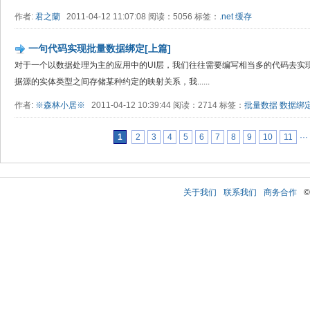
作者:
君之蘭
2011-04-12 11:07:08 阅读：5056 标签：
.net
缓存
一句代码实现批量数据绑定[上篇]
对于一个以数据处理为主的应用中的UI层，我们往往需要编写相当多的代码去实
据源的实体类型之间存储某种约定的映射关系，我......
作者:
※森林小居※
2011-04-12 10:39:44 阅读：2714 标签：
批量数据
数据绑
1
2
3
4
5
6
7
8
9
10
11
···
关于我们
联系我们
商务合作
©