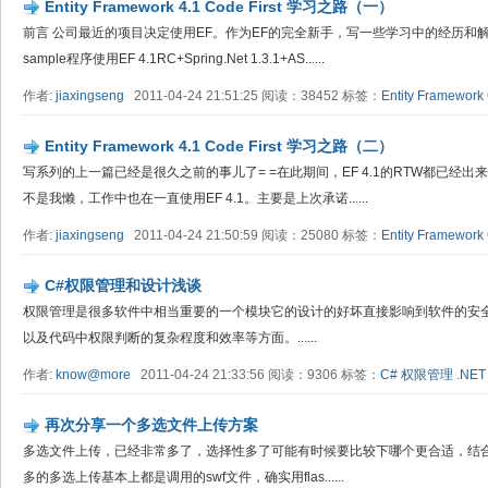
Entity Framework 4.1 Code First 学习之路（一）
前言 公司最近的项目决定使用EF。作为EF的完全新手，写一些学习中的经历和
sample程序使用EF 4.1RC+Spring.Net 1.3.1+AS......
作者:
jiaxingseng
2011-04-24 21:51:25 阅读：38452 标签：
Entity Framework
Entity Framework 4.1 Code First 学习之路（二）
写系列的上一篇已经是很久之前的事儿了= =在此期间，EF 4.1的RTW都已经出来了
不是我懒，工作中也在一直使用EF 4.1。主要是上次承诺......
作者:
jiaxingseng
2011-04-24 21:50:59 阅读：25080 标签：
Entity Framework
C#权限管理和设计浅谈
权限管理是很多软件中相当重要的一个模块它的设计的好坏直接影响到软件的安
以及代码中权限判断的复杂程度和效率等方面。......
作者:
know@more
2011-04-24 21:33:56 阅读：9306 标签：
C#
权限管理
.NET
再次分享一个多选文件上传方案
多选文件上传，已经非常多了，选择性多了可能有时候要比较下哪个更合适，结
多的多选上传基本上都是调用的swf文件，确实用flas......