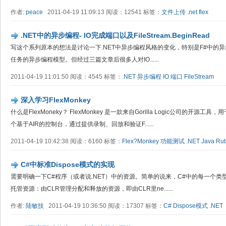
作者:
peace
2011-04-19 11:09:13 阅读：12541 标签：
文件上传
.net
flex
.NET中的异步编程- IO完成端口以及FileStream.BeginRead
写这个系列原本的想法是讨论一下.NET中异步编程风格的变化，特别是F#中的异步工
任务的异步编程模型。但经过三篇文章后很多人对IO......
2011-04-19 11:01:50 阅读：4545 标签：
.NET
异步编程
IO
端口
FileStream
深入学习Flex​Monkey
什么是FlexMoneky？ FlexMonkey 是一款来自Gorilla Logic公司的开源
个基于AIR的控制台，通过提供录制、回放和验证F......
2011-04-19 10:42:38 阅读：6160 标签：
Flex?Monkey
功能测试
.NET
Java
Ru
C#中标准Dispose模式的实现
需要明确一下C#程序（或者说.NET）中的资源。简单的说来，C#中的每一个
托管资源：由CLR管理分配和释放的资源，即由CLR里ne......
作者:
陆敏技
2011-04-19 10:36:50 阅读：17307 标签：
C#
Dispose模式
.NET