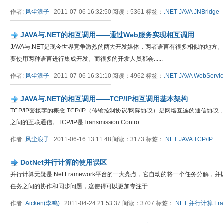
作者:
风尘浪子
2011-07-06 16:32:50 阅读：5361 标签：
.NET
JAVA
JNBridge
JAVA与.NET的相互调用——通过Web服务实现相互调用
JAVA与.NET是现今世界竞争激烈的两大开发媒体，两者语言有很多相似的地
要使用两种语言进行集成开发。而很多的开发人员都会......
作者:
风尘浪子
2011-07-06 16:31:10 阅读：4962 标签：
.NET
JAVA
WebServi
JAVA与.NET的相互调用——TCP/IP相互调用基本架构
TCP/IP套接字的概念 TCP/IP（传输控制协议/网际协议）是网络互连的通信
之间的互联通信。TCP/IP是Transmission Contro......
作者:
风尘浪子
2011-06-16 13:11:48 阅读：3173 标签：
.NET
JAVA
TCP/IP
DotNet并行计算的使用误区
并行计算无疑是.Net Framework平台的一大亮点，它自动的将一个任务分解
任务之间的协作和同步问题，这使得可以更加专注于......
作者:
Aicken(李鸣)
2011-04-24 21:53:37 阅读：3707 标签：
.NET
并行计算
Fr