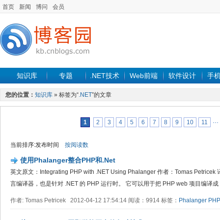
首页
新闻
博问
会员
知识库
专题
.NET技术
Web前端
软件设计
手
您的位置：
知识库
» 标签为“
.NET
”的文章
1
2
3
4
5
6
7
8
9
10
11
···
当前排序:发布时间
按阅读数
使用Phalanger整合PHP和.Net
英文原文：Integrating PHP with .NET Using Phalanger 作者：Tomas Petri
言编译器，也是针对 .NET 的 PHP 运行时。 它可以用于把 PHP web 项目编译成 .N
作者: Tomas Petricek 2012-04-12 17:54:14 阅读：9914 标签：
Phalanger
PH