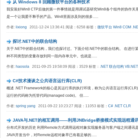
从 Windows 8 回顾微软平台的各种技术
我安装好Win8 CTP后做的第一件事情就是用调试器研究Win8各个组件的协作关
是一个让我爱不释手的产品。Win8里面涉及到的很多......
作者:
lixiong
2011-12-24 13:36:41 阅读：6258 标签：
微软平台
Win8
COM
.N
探讨.NET中的联合结构
关于.NET中的联合结构，我们也探讨过。下面介绍.NET中的联合结构。 在进
种不同类型的变量存放到同一段内存单元中。也就是......
作者:
haosola
2011-09-25 19:58:09 阅读：3529 标签：
.NET
联合结构
VB.NET
C#技术漫谈之公共语言运行库(CLR)
概述 .NET Framework的核心是其运行库的执行环境，称为公共语言运行库(CL
运行的代码称为托管代码(managed code)。 但......
作者:
spring yang
2011-09-22 10:23:27 阅读：11053 标签：
C#
.NET
CLR
JAVA与.NET的相互调用——利用JNBridge桥接模式实现远程通
分布式开发的历史 利用Remote方式调用远程对象实现服务器与客户端之间通讯
JAVA开发当中，对Remote远程对象早已有着足够的......