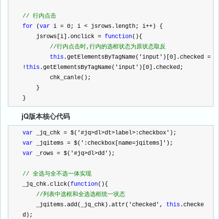
//
 行内点击
for
 (
var
 i 
=
0
; i 
<
 jsrows.length; i
++
) {
    jsrows[i].onclick 
=
function
(){
//
行内点击时,行内的选框状态为原状态取反
this
.getElementsByTagName(
'
input
'
)[
0
].checked 
=
!
this
.getElementsByTagName(
'
input
'
)[
0
].checked;
        chk_canle();
    }
}
jQ版本核心代码
var
 _jq_chk 
=
 $(
'
#jq>dl>dt>label>:checkbox
'
);
var
 _jqitems 
=
 $(
'
:checkbox[name=jqitems]
'
);
var
 _rows 
=
 $(
'
#jq>dl>dd
'
);
//
 全选与全不选一体实现
_jq_chk.click(
function
(){
//
列表中选框和全选选框统一状态
    _jqitems.add(_jq_chk).attr(
'
checked
'
, 
this
.checke
d);