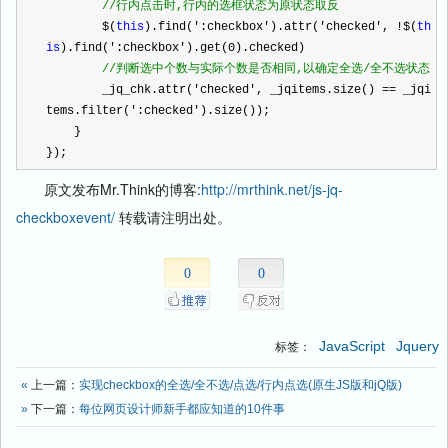
//
行内点击时,行内的选框状态为原状态取反
        $(
this
).find(
'
:checkbox
'
).attr(
'
checked
'
, 
!
$(
th
is
).find(
'
:checkbox
'
).get(
0
).checked)
//
判断选中个数与实际个数是否相同,以确定全选/全不选状态
        _jq_chk.attr(
'
checked
'
, _jqitems.size() 
==
 _jqi
tems.filter(
'
:checked
'
).size());
    }
});
原文发布Mr.Think的博客:
http://mrthink.net/js-jq-
checkboxevent/
转载请注明出处。
0
0
JavaScript
Jquery
标签：
«
上一篇：
实现checkbox的全选/全不选/点选/行内点选(原生JS版和jQ版)
»
下一篇：
每位网页设计师新手都应知道的10件事