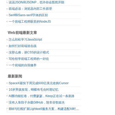
说说JSON和JSONP，也许你会豁然开朗
前端必读：浏览器内部工作原理
Serif和Sans-serif字体的区别
一个前端工程师眼里的NodeJS
Web前端最新文章
怎么轻松学习JavaScript
如何打好前端游击战
没那么难，谈CSS的设计模式
写给初学前端工程师的一封信
一个前端的自我修养
最新新闻
SpaceX最快下周完成600亿美元收购Cursor
10岁男孩发现，蝴蝶有毛虫时期记忆
AI圈功能狂卷，付费寥寥，Keep正在试一条新路
没有人靠段子永载GitHub，除非谷歌姐夫
IBM与红帽扩展Lightwell服务方案，构建适配AI时代开源生态的可信基础设施