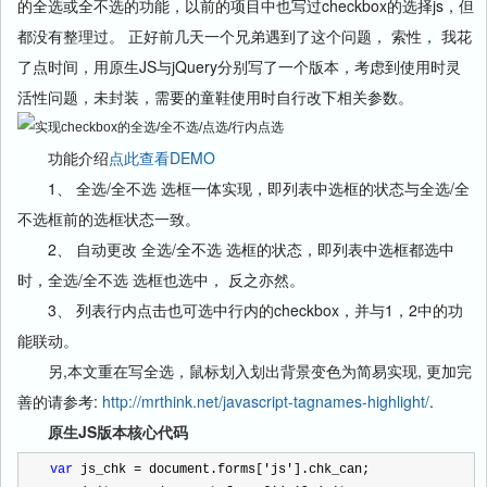
的全选或全不选的功能，以前的项目中也写过checkbox的选择js，但
都没有整理过。 正好前几天一个兄弟遇到了这个问题， 索性， 我花
了点时间，用原生JS与jQuery分别写了一个版本，考虑到使用时灵
活性问题，未封装，需要的童鞋使用时自行改下相关参数。
功能介绍
点此查看DEMO
1、 全选/全不选 选框一体实现，即列表中选框的状态与全选/全
不选框前的选框状态一致。
2、 自动更改 全选/全不选 选框的状态，即列表中选框都选中
时，全选/全不选 选框也选中， 反之亦然。
3、 列表行内点击也可选中行内的checkbox，并与1，2中的功
能联动。
另,本文重在写全选，鼠标划入划出背景变色为简易实现, 更加完
善的请参考:
http://mrthink.net/javascript-tagnames-highlight/
.
原生JS版本核心代码
var
 js_chk 
=
 document.forms[
'
js
'
].chk_can;