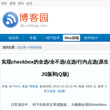
首页
新闻
博问
会员
知识库
专题
.NET技术
Web前端
软件设计
手机开发
软件工程
程序人生
项目管理
数据库
您的位置：
知识库
»
Web前端
最新文章
实现checkbox的全选/全不选/点选/行内点选(原生
JS版和jQ版)
作者:
Mr.Think
来源:
博客园
发布时间: 2010-12-20 22:46 阅读: 4691 次 推荐: 0
原文链接
[收藏]
日常项目中， 对于列表类文章或数据， 大概都会用到checkbox