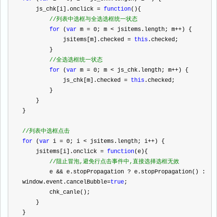
    js_chk[i].onclick 
=
function
(){
//
列表中选框与全选选框统一状态
for
 (
var
 m 
=
0
; m 
<
 jsitems.length; m
++
) {
            jsitems[m].checked 
=
this
.checked;
        }
//
全选选框统一状态
for
 (
var
 m 
=
0
; m 
<
 js_chk.length; m
++
) {
            js_chk[m].checked 
=
this
.checked;
        }
    }
}
//
列表中选框点击
for
 (
var
 i 
=
0
; i 
<
 jsitems.length; i
++
) {
    jsitems[i].onclick 
=
function
(e){
//
阻止冒泡,避免行点击事件中,直接选择选框无效
        e 
&&
 e.stopPropagation 
?
 e.stopPropagation() : 
window.event.cancelBubble
=
true
;
        chk_canle();
    }
}