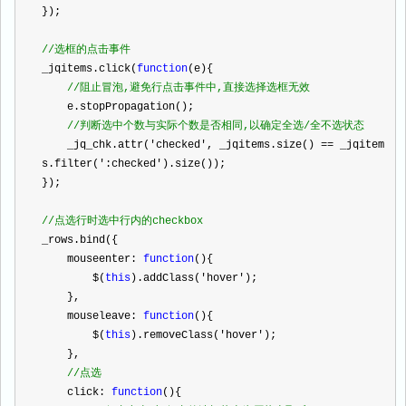
});
//
选框的点击事件
_jqitems.click(
function
(e){
//
阻止冒泡,避免行点击事件中,直接选择选框无效
    e.stopPropagation();
//
判断选中个数与实际个数是否相同,以确定全选/全不选状态
    _jq_chk.attr(
'
checked
'
, _jqitems.size() 
==
 _jqitem
s.filter(
'
:checked
'
).size());
});
//
点选行时选中行内的checkbox
_rows.bind({
    mouseenter: 
function
(){
        $(
this
).addClass(
'
hover
'
);
    },
    mouseleave: 
function
(){
        $(
this
).removeClass(
'
hover
'
);
    },
//
点选
    click: 
function
(){