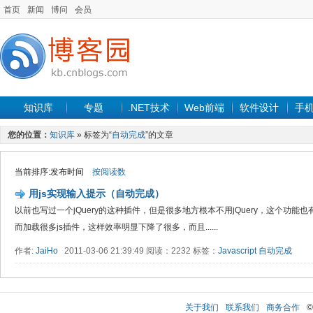
首页
新闻
博问
会员
知识库
专题
.NET技术
Web前端
软件设计
手
您的位置：
知识库
» 标签为“
自动完成
”的文章
当前排序:发布时间
按阅读数
用js实现输入提示（自动完成）
以前也写过一个jQuery的这种插件，但是很多地方根本不用jQuery，这个功
而加载很多js插件，这样效率明显下降了很多，而且......
作者:
JaiHo
2011-03-06 21:39:49 阅读：2232 标签：
Javascript
自动完成
关于我们
联系我们
商务合作
©