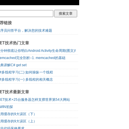
荐链接
程序员问答平台，解决您的技术难题
NET技术热门文章
分钟彻底让你明白Android Activity生命周期(图文)!
emcached完全剖析–1. memcached的基础
典讲解C# get set
#多线程学习(二) 如何操纵一个线程
#多线程学习(一) 多线程的相关概念
NET技术最新文章
NET技术+25台服务器怎样支撑世界第54大网站
WIN初探
使用缓存的9大误区（下）
使用缓存的9大误区（上）
项目代码风格要求