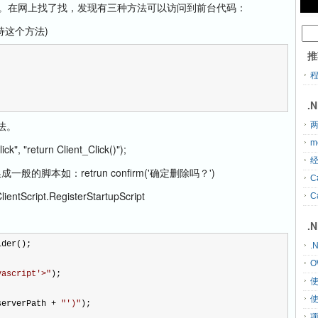
这个组件。在网上找了找，发现有三种方法可以访问到前台代码：
支持这个方法)
推
.
方法。
两
m
 "return Client_Click()");
经
换成一般的脚本如：retrun confirm('确定删除吗？')
C
t.RegisterStartupScript
C
.
lder();
.
O
vascript'>
"
);
serverPath 
+
"
')
"
);