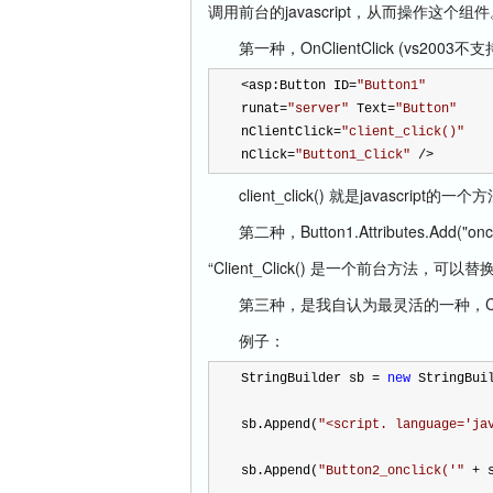
调用前台的javascript，从而操作
第一种，OnClientClick (vs2003不
<
asp:Button ID
=
"
Button1
"
runat
=
"
server
"
 Text
=
"
Button
"
nClientClick
=
"
client_click()
"
nClick
=
"
Button1_Click
"
/>
client_click() 就是javascript的一个
第二种，Button1.Attributes.Add("onclick",
“Client_Click() 是一个前台方法，可以替
第三种，是我自认为最灵活的一种，ClientScrip
例子：
StringBuilder sb 
=
new
 StringBui
sb.Append(
"
<script. language='ja
sb.Append(
"
Button2_onclick('
"
+
 