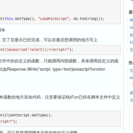
最
pt(
this
.GetType(), 
"
LoadPicScript
"
, sb.ToString());
G
脚本
，完了后显示已经完成，可以在最后想调用的地方写上
扫
ext/javascript'>alert();</script>
"
);
件中的自定义的函数，只能调用内部函数，具体调用自定义的函
热
e.Write("script. type='text/javascript'function
「
t脚本函数的地方添加代码，注意要保证MyFun已经在脚本文件中定义
无
pt(ClientScript.GetType(), 
cript>
"
);
方便一些，可以直接调用脚本文件中的自定义函数。