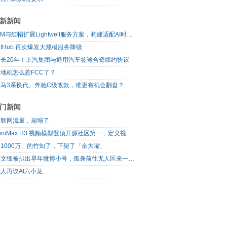
新新闻
IBM与红帽扩展Lightwell服务方案，构建适配AI时代开源生态的可信基础设施
itHub 再次爆发大规模服务降级
延长20年！上汽集团与通用汽车签署合资续约协议
地机怎么惹FCC了？
宝马3系换代、奔驰C级改款，谁更有机会翻盘？
门新闻
互联网流量，崩塌了
MiniMax H3 视频模型登顶开源社区第一，定义视频模型领域“斩杀线”
1000万」的竹知了，下架了「余大嘴」
梁文锋被扒出早年微博小号，孤身前往无人区来一场相当 deep 的 seek 旅行
人再议AI六小龙