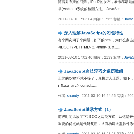
随着乔布斯的回归，iPad2的发布，看来移动
卓(Android)系统的检测方法。 JavaScr......
2011-03-10 17:03:04 阅读：1565 标签：
JavaS
深入理解JavaScript的闭包特性
有个网友问了个问题，如下的html，为什么点击所有
<!DOCTYPE HTML> 2. <html> 3. &......
2011-03-10 17:02:40 阅读：2139 标签：
JavaS
JavaScript奇技淫巧之遍历数组
正常的for循环就不提了，直接进入正题。如下： //示例1 for(var 
i=0,a;a=ary;){ consol......
作者:
snandy
2011-03-10 16:24:56 阅读：2
JavaScript继承方式（1）
前段时间温故了下JS OO之写类方式，从这篇开
重要的优点就是代码复用，从而构建大型软件系统...