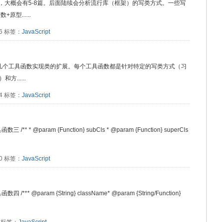
式，大概会有5-8篇。后面陆续会分析流行库（框架）的写类方式。一些写
型......
66 标签：
JavaScript
篇开始写几个工具函数实现类的扩展。每个工具函数都是针对特定的写类方式（习
......
04 标签：
JavaScript
 * @param {Function} subCls * @param {Function} superCls
10 标签：
JavaScript
* @param {String} className* @param {String/Function}