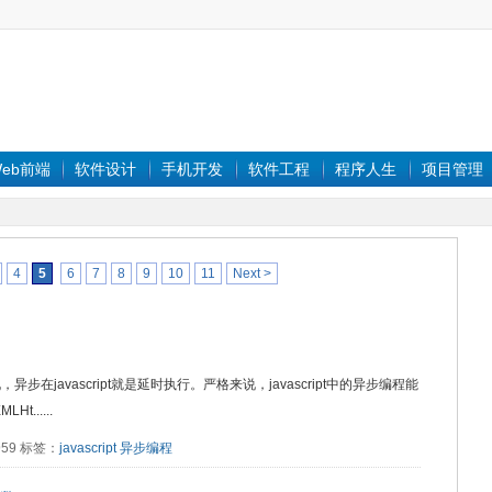
eb前端
软件设计
手机开发
软件工程
程序人生
项目管理
4
5
6
7
8
9
10
11
Next >
javascript就是延时执行。严格来说，javascript中的异步编程能
t......
8959 标签：
javascript
异步编程