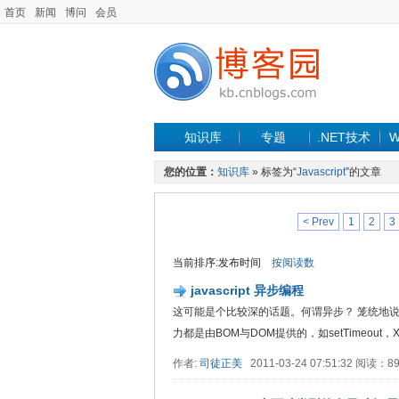
首页
新闻
博问
会员
知识库
专题
.NET技术
W
您的位置：
知识库
» 标签为“
Javascript
”的文章
< Prev
1
2
3
当前排序:发布时间
按阅读数
javascript 异步编程
这可能是个比较深的话题。何谓异步？ 笼统地说，异步在
力都是由BOM与DOM提供的，如setTimeout，XMLH
作者:
司徒正美
2011-03-24 07:51:32 阅读：