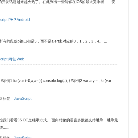
端的开发话题越来越火热了。在此列出一些能够在iOS的最大竞争者——安
cript
PHP
Android
的段落p输出都是5，而不是alert出对应的0，1，2，3，4。 1.
cript
闭包
Web
i=0,a;a=;){ console.log(a); } //示例2 var ary = ; for(var
026 标签：
JavaScript
始我们看看JS OO之继承方式。 面向对象的语言多数都支持继承，继承最
...