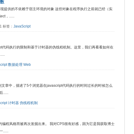
函数
cript实现提供的不依赖于宿主环境的对象 这些对象在程序执行之前就已经（实
，......
381 标签：
JavaScript
ript代码执行的限制和基于计时器的伪线程机制。这里，我们再看看如何在
..
cript
数据处理
Web
限制文章中，描述了5个浏览器在javascript代码执行的时间过长的时候怎么
...
cript
计时器
伪线程机制
统的编程风格而被再次发掘出来。 我对CPS很有好感，因为它是我获取博士
...