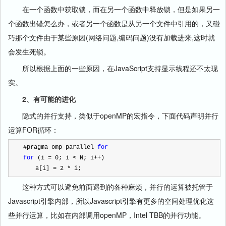
在一个函数中获取锁，而在另一个函数中释放锁，但是如果另一
个函数出错怎么办，或者另一个函数是从另一个文件中引用的，又碰
巧那个文件由于某些原因(网络问题,编码问题)没有加载进来,这时就
会发生死锁。
所以根据上面的一些原因，在JavaScript支持显示线程还不太现
实。
2、有可能的进化
隐式的并行支持，类似于openMP的宏指令，下面代码声明并行
运算FOR循环：
#pragma omp parallel 
for
for
 (i 
=
0
; i 
<
 N; i
++
) 
　　a[i] 
=
2
*
 i;
这种方式可以避免前面遇到的各种麻烦，并行的运算被托管于
Javascript引擎内部，所以Javascript引擎有更多的空间处理优化这
些并行运算，比如在内部调用openMP，Intel TBB的并行功能。