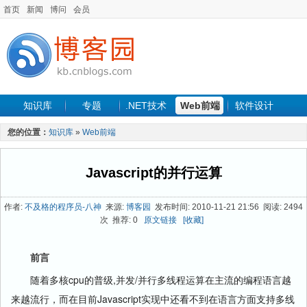
首页
新闻
博问
会员
知识库
专题
.NET技术
Web前端
软件设计
手机开发
软件工程
程序人生
项目管理
数据库
您的位置：
知识库
»
Web前端
最新文章
Javascript的并行运算
作者:
不及格的程序员-八神
来源:
博客园
发布时间: 2010-11-21 21:56 阅读: 2494
次 推荐: 0
原文链接
[收藏]
前言
随着多核cpu的普级,并发/并行多线程运算在主流的编程语言越
来越流行，而在目前Javascript实现中还看不到在语言方面支持多线