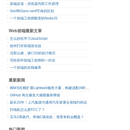
前端必读：浏览器内部工作原理
Serif和Sans-serif字体的区别
一个前端工程师眼里的NodeJS
Web前端最新文章
怎么轻松学习JavaScript
如何打好前端游击战
没那么难，谈CSS的设计模式
写给初学前端工程师的一封信
一个前端的自我修养
最新新闻
IBM与红帽扩展Lightwell服务方案，构建适配AI时代开源生态的可信基础设施
GitHub 再次爆发大规模服务降级
延长20年！上汽集团与通用汽车签署合资续约协议
扫地机怎么惹FCC了？
宝马3系换代、奔驰C级改款，谁更有机会翻盘？
热门新闻