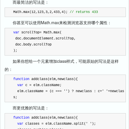
而最简洁的写法是：
Math.max(
12
,
123
,
3
,
2
,
433
,
4
); 
//
 returns 433
你甚至可以使用
Math.max
来检测浏览器支持哪个属性：
var
 scrollTop
=
 Math.max(
 doc.documentElement.scrollTop,
 doc.body.scrollTop
);
如果你想给一个元素增加
class
样式，可能原始的写法是这样
的：
function
 addclass(elm,newclass){
var
 c 
=
 elm.className;
  elm.className 
=
 (c 
===
''
) 
?
 newclass : c
+
'
'
+
newclas
s;
而更优雅的写法是：
function
 addclass(elm,newclass){
var
 classes 
=
 elm.className.split(
'
'
);