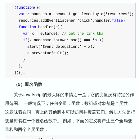
(
function
(){
var
 resources 
=
 document.getElementById(
'
resources
'
);
  resources.addEventListener(
'
click
'
,handler,
false
);
function
 handler(e){
var
 x 
=
 e.target; 
//
 get the link tha
if
(x.nodeName.toLowerCase() 
===
'
a
'
){
      alert(
'
Event delegation:
'
+
 x);
      e.preventDefault();
    }
  };
})();
（5）匿名函数
关于
JavaScript
的最头疼的事情之一是，它的变量没有特定的作
用范围。
一般情况下，
任何变量，函数，数组或对象都是全局性，
这意味着在同一页上的其他脚本可以访问并覆盖它们。解决方法是把
变量封装在一个匿名函数中。
例如，下面的定义将产生三个全局变
量和和两个全局函数：