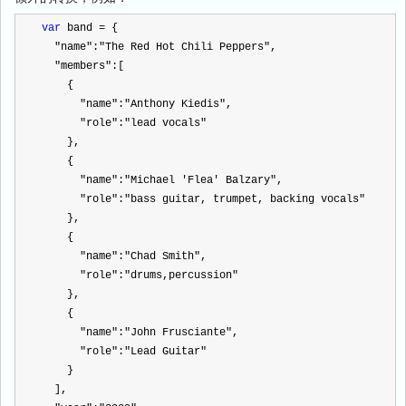
var
 band 
=
 {
"
name
"
:
"
The Red Hot Chili Peppers
"
,
"
members
"
:[
    {
"
name
"
:
"
Anthony Kiedis
"
,
"
role
"
:
"
lead vocals
"
    },
    {
"
name
"
:
"
Michael 'Flea' Balzary
"
,
"
role
"
:
"
bass guitar, trumpet, backing vocals
"
    },
    {
"
name
"
:
"
Chad Smith
"
,
"
role
"
:
"
drums,percussion
"
    },
    {
"
name
"
:
"
John Frusciante
"
,
"
role
"
:
"
Lead Guitar
"
    }
  ],