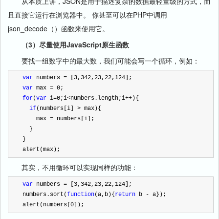
从本质上讲，
JSON
是用于描述复杂的数据最轻量级的方式，而
且直接它运行在浏览器中。
你甚至可以在
PHP
中调用
json_decode
（）函数来使用它。
（3）尽量使用JavaScript原生函数
要找一组数字中的最大数，我们可能会写一个循环，例如：
var
 numbers 
=
 [
3
,
342
,
23
,
22
,
124
];
var
 max 
=
0
;
for
(
var
 i
=
0
;i
<
numbers.length;i
++
){
if
(numbers[i] 
>
 max){
    max 
=
 numbers[i];
  }
}
alert(max);
其实，不用循环可以实现同样的功能：
var
 numbers 
=
 [
3
,
342
,
23
,
22
,
124
];
numbers.sort(
function
(a,b){
return
 b 
-
 a});
alert(numbers[
0
]);