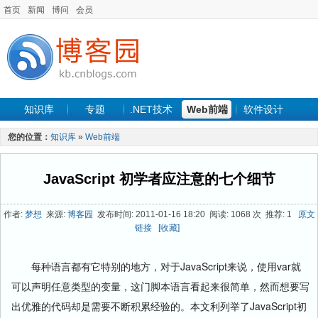
首页
新闻
博问
会员
知识库
专题
.NET技术
Web前端
软件设计
手机开发
软件工程
程序人生
项目管理
数据库
您的位置：
知识库
»
Web前端
最新文章
JavaScript 初学者应注意的七个细节
作者:
梦想
来源:
博客园
发布时间: 2011-01-16 18:20 阅读: 1068 次 推荐: 1
原文
链接
[收藏]
每种语言都有它特别的地方，对于JavaScript来说，使用var就
可以声明任意类型的变量，这门脚本语言看起来很简单，然而想要写
出优雅的代码却是需要不断积累经验的。本文利列举了JavaScript初