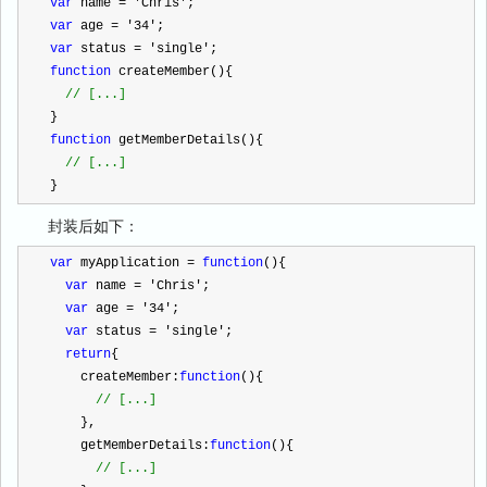
var
 name 
=
'
Chris
'
;
var
 age 
=
'
34
'
;
var
 status 
=
'
single
'
;
function
 createMember(){
//
 [...]
}
function
 getMemberDetails(){
//
 [...]
}
封装后如下：
var
 myApplication 
=
function
(){
var
 name 
=
'
Chris
'
;
var
 age 
=
'
34
'
;
var
 status 
=
'
single
'
;
return
{
    createMember:
function
(){
//
 [...]
    },
    getMemberDetails:
function
(){
//
 [...]