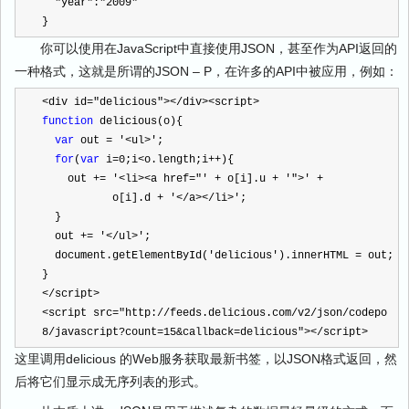
"
year
"
:
"
2009
"
}
你可以使用在
JavaScript
中直接使用
JSON
，甚至作为
API
返回的
一种格式，这就是所谓的
JSON – P
，在许多的
API中被应用
，例如：
<
div id
=
"
delicious
"
><
/
div><script>
function
 delicious(o){
var
 out 
=
'
<ul>
'
;
for
(
var
 i
=
0
;i
<
o.length;i
++
){
    out 
+=
'
<li><a href="
'
+
 o[i].u 
+
'
">
'
+
           o[i].d 
+
'
</a></li>
'
;
  }
  out 
+=
'
</ul>
'
;
  document.getElementById(
'
delicious
'
).innerHTML 
=
 out;
}
<
/
script>
<
script src
=
"
http://feeds.delicious.com/v2/json/codepo
8/javascript?count=15&callback=delicious
"
><
/
script>
这里调用
delicious
的
Web
服务获取最新书签，以
JSON
格式返回，然
后将它们显示成无序列表的形式。