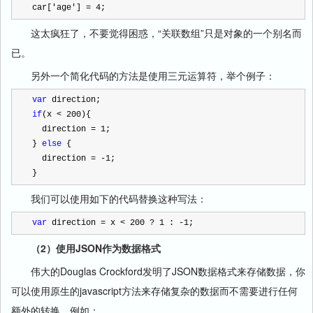
car[
'
age
'
] 
=
4
;
这太疯狂了，不要觉得困惑，“关联数组”只是对象的一个别名而
已。
另外一个简化代码的方法是使用三元运算符，举个例子：
var
 direction;
if
(x 
<
200
){
  direction 
=
1
;
} 
else
 {
  direction 
=
-
1
;
}
我们可以使用如下的代码替换这种写法：
var
 direction 
=
 x 
<
200
?
1
 : 
-
1
;
（2）使用
JSON
作为数据格式
伟大的Douglas Crockford
发明了
JSON
数据格式来存储数据，你
可以使用原生的
javascript
方法来存储复杂的数据而不需要进行任何
额外的转换，例如：