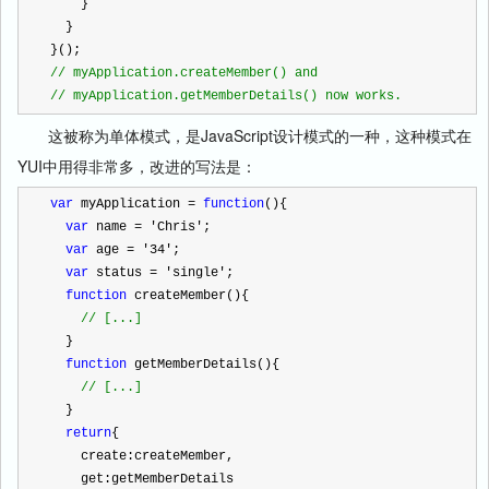
    }
  }
}();
//
 myApplication.createMember() and
//
 myApplication.getMemberDetails() now works.
这被称为单体模式，是J
avaScript
设计模式的一种，这种模式在
YUI
中用得非常多，改进的写法是：
var
 myApplication 
=
function
(){
var
 name 
=
'
Chris
'
;
var
 age 
=
'
34
'
;
var
 status 
=
'
single
'
;
function
 createMember(){
//
 [...]
  }
function
 getMemberDetails(){
//
 [...]
  }
return
{
    create:createMember,
    get:getMemberDetails