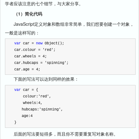
学者应该注意的七个细节，与大家分享。
（1）简化代码
JavaScript
定义对象和数组非常简单，我们想要创建一个对象，
一般是这样写的：
var
 car 
=
new
 Object();
car.colour 
=
'
red
'
;
car.wheels 
=
4
;
car.hubcaps 
=
'
spinning
'
;
car.age 
=
4
;
下面的写法可以达到同样的效果：
var
 car 
=
 {
    colour:
'
red
'
,
    wheels:
4
,
　　hubcaps:
'
spinning
'
,
　　age:
4
}
后面的写法要短得多，而且你不需要重复写对象名称。