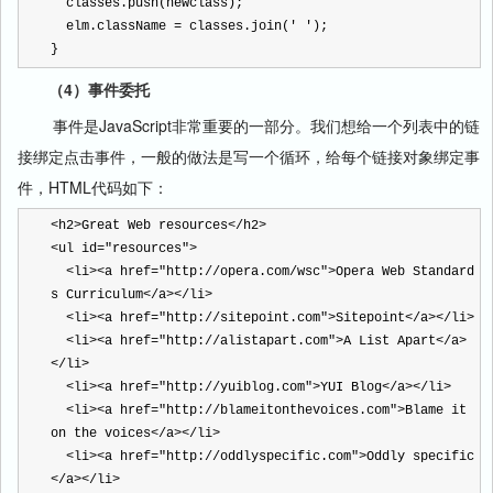
  classes.push(newclass);
  elm.className 
=
 classes.join(
'
'
);
}
（4）事件委托
事件是J
avaScript
非常重要的一部分。我们想给一个列表中的链
接绑定点击事件，一般的做法是写一个循环，给每个链接对象绑定事
件，
HTML
代码如下：
<
h2
>
Great Web resources
<
/
h2>
<
ul id
=
"
resources
"
>
<
li
><
a href
=
"
http://opera.com/wsc
"
>
Opera Web Standard
s Curriculum
<
/
a><
/
li
>
<
li
><
a href
=
"
http://sitepoint.com
"
>
Sitepoint
<
/
a><
/
li
>
<
li
><
a href
=
"
http://alistapart.com
"
>
A List Apart
<
/
a>
<
/
li
>
<
li
><
a href
=
"
http://yuiblog.com
"
>
YUI Blog
<
/
a><
/
li
>
<
li
><
a href
=
"
http://blameitonthevoices.com
"
>
Blame it 
on the voices
<
/
a><
/
li
>
<
li
><
a href
=
"
http://oddlyspecific.com
"
>
Oddly specific
<
/
a><
/
li
>