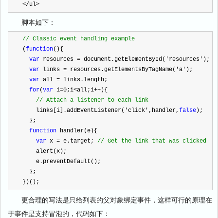
<
/
ul>
脚本如下：
//
 Classic event handling example
(
function
(){
var
 resources 
=
 document.getElementById(
'
resources
'
);
var
 links 
=
 resources.getElementsByTagName(
'
a
'
);
var
 all 
=
 links.length;
for
(
var
 i
=
0
;i
<
all;i
++
){
//
 Attach a listener to each link
    links[i].addEventListener(
'
click
'
,handler,
false
);
  };
function
 handler(e){
var
 x 
=
 e.target; 
//
 Get the link that was clicked
    alert(x);
    e.preventDefault();
  };
})();
更合理的写法是只给列表的父对象绑定事件，这样可行的原理在
于事件是支持冒泡的，代码如下：