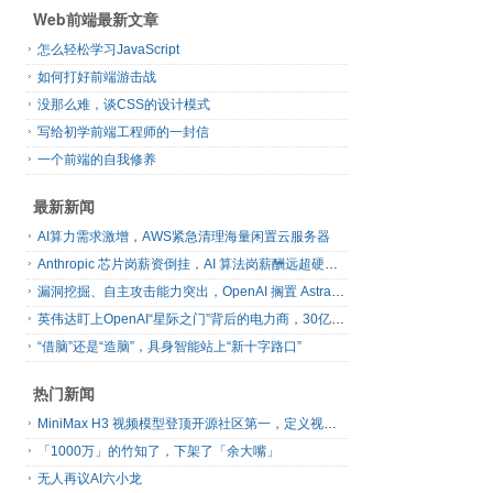
Web前端最新文章
怎么轻松学习JavaScript
如何打好前端游击战
没那么难，谈CSS的设计模式
写给初学前端工程师的一封信
一个前端的自我修养
最新新闻
AI算力需求激增，AWS紧急清理海量闲置云服务器
Anthropic 芯片岗薪资倒挂，AI 算法岗薪酬远超硬件工程师
漏洞挖掘、自主攻击能力突出，OpenAI 搁置 Astra 模型发布
英伟达盯上OpenAI“星际之门”背后的电力商，30亿美元直接入股
“借脑”还是“造脑”，具身智能站上“新十字路口”
热门新闻
MiniMax H3 视频模型登顶开源社区第一，定义视频模型领域“斩杀线”
「1000万」的竹知了，下架了「余大嘴」
无人再议AI六小龙