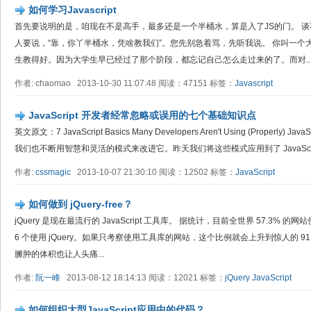
如何学习Javascript
首先要说明的是，咱现在不是高手，最多还是一个半桶水，算是入了JS的门。 谈
人要说，“靠，你丫半桶水，凭啥教我们”。您先别急着骂，先听我说。 你叫一
生教得好。因为大学生早已经过了那个阶段，都忘记自己怎么走过来的了。而对..
作者: chaomao 2013-10-30 11:07:48 阅读：47151 标签：
Javascript
JavaScript 开发者经常忽略或误用的七个基础知识点
英文原文：7 JavaScript Basics Many Developers Aren't Using (Proper
我们也不断用智慧和灵活的模式来改进它。昨天我们将这些模式应用到了 JavaScri
作者:
cssmagic
2013-10-07 21:30:10 阅读：12502 标签：
JavaScript
如何做到 jQuery-free？
jQuery 是现在最流行的 JavaScript 工具库。 据统计，目前全世界 57.3%
6 个使用 jQuery。如果只考察使用工具库的网站，这个比例就会上升到惊人的 91.7
臃肿的体积也让人头痛...
作者:
阮一峰
2013-08-12 18:14:13 阅读：12021 标签：
jQuery
JavaScript
如何组织大型JavaScript应用中的代码？