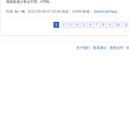
现或多或少有点不同。HTML...
作者:
阮一峰
2012-09-09 07:30:08 阅读：10404 标签：
JavaScript
Ajax
1
2
3
4
5
6
7
8
9
10
11
关于我们
联系我们
商务合作
©