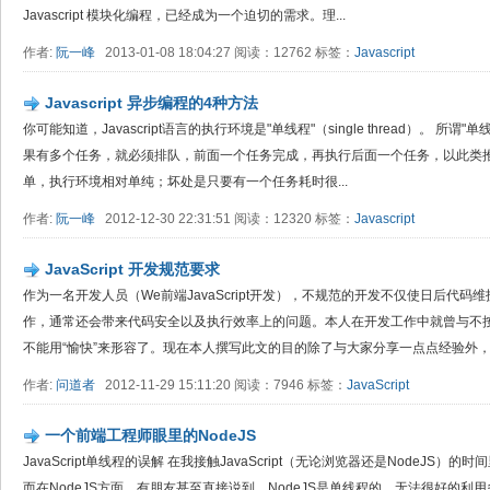
Javascript 模块化编程，已经成为一个迫切的需求。理...
作者:
阮一峰
2013-01-08 18:04:27 阅读：12762 标签：
Javascript
Javascript 异步编程的4种方法
你可能知道，Javascript语言的执行环境是"单线程"（single thread）。 
果有多个任务，就必须排队，前面一个任务完成，再执行后面一个任务，以此类推
单，执行环境相对单纯；坏处是只要有一个任务耗时很...
作者:
阮一峰
2012-12-30 22:31:51 阅读：12320 标签：
Javascript
JavaScript 开发规范要求
作为一名开发人员（We前端JavaScript开发），不规范的开发不仅使日后代
作，通常还会带来代码安全以及执行效率上的问题。本人在开发工作中就曾与不
不能用“愉快”来形容了。现在本人撰写此文的目的除了与大家分享一点点经验外，更
作者:
问道者
2012-11-29 15:11:20 阅读：7946 标签：
JavaScript
一个前端工程师眼里的NodeJS
JavaScript单线程的误解 在我接触JavaScript（无论浏览器还是NodeJ
而在NodeJS方面，有朋友甚至直接说到，NodeJS是单线程的，无法很好的利