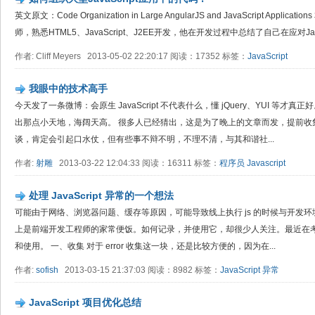
英文原文：Code Organization in Large AngularJS and JavaScript Applic
师，熟悉HTML5、JavaScript、J2EE开发，他在开发过程中总结了自己在应对JavaSc
作者: Cliff Meyers 2013-05-02 22:20:17 阅读：17352 标签：
JavaScript
我眼中的技术高手
今天发了一条微博：会原生 JavaScript 不代表什么，懂 jQuery、YUI 等
出那点小天地，海阔天高。 很多人已经猜出，这是为了晚上的文章而发，提前收
谈，肯定会引起口水仗，但有些事不辩不明，不理不清，与其和谐社...
作者:
射雕
2013-03-22 12:04:33 阅读：16311 标签：
程序员
Javascript
处理 JavaScript 异常的一个想法
可能由于网络、浏览器问题、缓存等原因，可能导致线上执行 js 的时候与开发环
上是前端开发工程师的家常便饭。如何记录，并使用它，却很少人关注。最近在
和使用。 一、收集 对于 error 收集这一块，还是比较方便的，因为在...
作者:
sofish
2013-03-15 21:37:03 阅读：8982 标签：
JavaScript
异常
JavaScript 项目优化总结