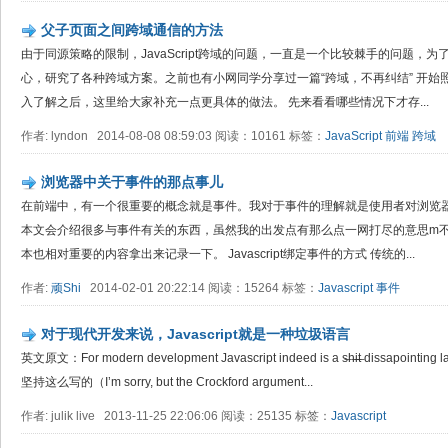
父子页面之间跨域通信的方法
由于同源策略的限制，JavaScript跨域的问题，一直是一个比较棘手的问题，
心，研究了各种跨域方案。之前也有小网同学分享过一篇“跨域，不再纠结” 开
入了解之后，这里给大家补充一点更具体的做法。 先来看看哪些情况下才存...
作者: lyndon 2014-08-08 08:59:03 阅读：10161 标签：
JavaScript
前端
跨域
浏览器中关于事件的那点事儿
在前端中，有一个很重要的概念就是事件。我对于事件的理解就是使用者对浏览
本文会介绍很多与事件有关的东西，虽然我的出发点有那么点一网打尽的意思m
本也相对重要的内容拿出来记录一下。 Javascript绑定事件的方式 传统的...
作者:
顽Shi
2014-02-01 20:22:14 阅读：15264 标签：
Javascript
事件
对于现代开发来说，Javascript就是一种垃圾语言
英文原文：For modern development Javascript indeed is a s̶h̶i̶t̶ dissapoin
坚持这么写的（I’m sorry, but the Crockford argument...
作者: julik live 2013-11-25 22:06:06 阅读：25135 标签：
Javascript