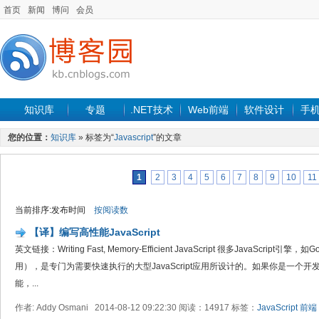
首页
新闻
博问
会员
知识库
专题
.NET技术
Web前端
软件设计
手
您的位置：
知识库
» 标签为“
Javascript
”的文章
1
2
3
4
5
6
7
8
9
10
11
当前排序:发布时间
按阅读数
【译】编写高性能JavaScript
英文链接：Writing Fast, Memory-Efficient JavaScript 很多JavaScript引
用），是专门为需要快速执行的大型JavaScript应用所设计的。如果你是一个
能，...
作者: Addy Osmani 2014-08-12 09:22:30 阅读：14917 标签：
JavaScript
前端