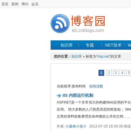
首页
新闻
博问
会员
知识库
专题
.NET技术
W
您的位置：
知识库
» 标签为“
Asp.net
”的文章
1
2
3
4
5
当前排序:发布时间
按阅读数
IIS 内部运行机制
ASP.NET是一个非常强大的构建Web应用的
应用。 绝大多数的人只熟悉高层的框架如： WebFor
文章的资料收集整理自各种微软公开的文档，...
作者:
※森林小居※
2012-07-25 16:34:39 