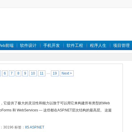
eb前端
软件设计
手机开发
软件工程
程序人生
项目管理
6
7
8
9
10
11
···
19
Next >
平台，它提供了极大的灵活性和能力以致于可以用它来构建所有类型的Web
ms 和 WebServices — 这些都在ASP.NET层次结构的最高层。 这篇
阅读：30196 标签：
IIS
ASP.NET