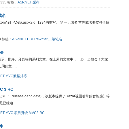
11335 标签：
ASP.NET
缓存
级域名
com/ 到 ~/Defa.aspx?id=1234的重写。 第一：域名 首先域名要支持泛解
28 标签：
ASP.NET
URLRewriter
二级域名
方法
据进行展示、排序、分页等的系列文章。在上周的文章中，一步一步教会了大家
文......
NET
MVC数据排序
 3 RC
RC：Release-candidate)，该版本提供了Razor视图引擎的智能感知等
迫......
NET
MVC
项目升级
MVC3 RC
件