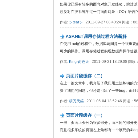
如果你已经有较多的面向对象开发经验，跳过以下这
烈反对在没系统学过一门面向对象（OO）语言的前..
作者:
シtearシ
2011-09-27 08:40:24 阅读：8
ASP.NET调用存储过程方法新解
在使用.net的过程中，数据库访问是一个很重
可少的操作。调用存储过程实现数据库操作使很多...
作者:
King-两色天
2011-09-21 13:29:08 阅
页面片段缓存（二）
在上一篇文章中，我介绍了我们用土法炼钢的方法
决了我们的问题，但还是引出了一些bug。而且还有点
作者:
横刀天笑
2011-06-04 13:52:46 阅读：
页面片段缓存（一）
一般，页面上会分为很多部分，而不同的部分更
而且很多系统的页面左上角都有一个该死的&ldq....