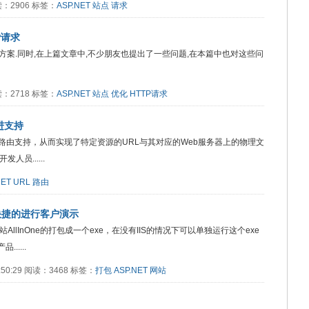
 阅读：2906 标签：
ASP.NET
站点
请求
P请求
案.同时,在上篇文章中,不少朋友也提出了一些问题,在本篇中也对这些问
 阅读：2718 标签：
ASP.NET
站点
优化
HTTP请求
改进支持
.NET路由支持，从而实现了特定资源的URL与其对应的Web服务器上的物理文
员......
NET
URL
路由
便快捷的进行客户演示
站AllInOne的打包成一个exe，在没有IIS的情况下可以单独运行这个exe
.....
2:50:29 阅读：3468 标签：
打包
ASP.NET
网站