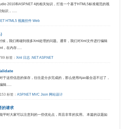
dio 2010和ASP.NET 4的相关知识，打造一个基于HTML5标准规范的视
，......
NET
HTML5
视频控件
Web
码）
时候，我们将碰到很多Xml处理的问题。通常，我们对Xml文件进行编辑
在内存......
2789 标签：
Xml
日志
.NET
ASP.NET
lidate
对于这些信息的保存，往往是分步完成的，那么使用Ajax最合适不过了，
....
8153 标签：
ASP.NET
MVC
Json
网站设计
要的请求
能平时大家可以注意到的一些优化点，而且非常的实用。 本篇的议题如