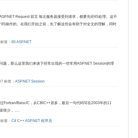
rocess ASP.NET Request 前言 每次服务器接受到请求，都要先经IIS处理。这不
关于IIS操作的。在我们开始之前，先了解这些会有助于对全文的理解，同时
5 标签：
IIS
ASP.NET
多的问题，那么这里我们来谈下经常出现的一些常用ASP.NET Session的理
487 标签：
ASP.NET
Session
rtran/Baisc/C，从C和C++居多，最后一句代码写在2003年的11
，......
8 标签：
C#
C++
ASP.NET
程序员