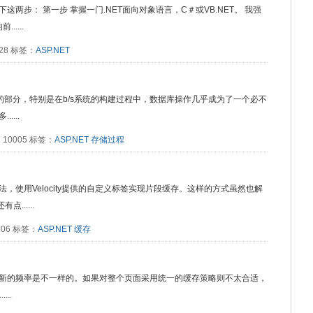
两步： 第一步 掌握一门.NET面向对象语言，C＃或VB.NET。 我强
....
828 标签：
ASP.NET
要的部分，特别是在b/s系统的构建过程中，数据库操作几乎成为了一个必不
...
读：10005 标签：
ASP.NET
存储过程
，使用Velocity提供的自定义标签实现片段缓存。这样的方式虽然也解
......
5606 标签：
ASP.NET
缓存
新的频率是不一样的。如果对整个页面采用统一的缓存策略则不太合适，
..