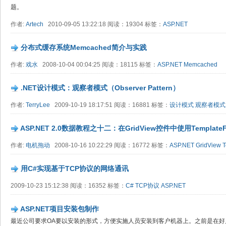
题。
作者:
Artech
2010-09-05 13:22:18 阅读：19304 标签：
ASP.NET
分布式缓存系统Memcached简介与实践
作者:
戏水
2008-10-04 00:04:25 阅读：18115 标签：
ASP.NET
Memcached
.NET设计模式：观察者模式（Observer Pattern）
作者:
TerryLee
2009-10-19 18:17:51 阅读：16881 标签：
设计模式
观察者模式
ASP.NET 2.0数据教程之十二：在GridView控件中使用TemplateFi
作者:
电机拖动
2008-10-16 10:22:29 阅读：16772 标签：
ASP.NET
GridView
T
用C#实现基于TCP协议的网络通讯
2009-10-23 15:12:38 阅读：16352 标签：
C#
TCP协议
ASP.NET
ASP.NET项目安装包制作
最近公司要求OA要以安装的形式，方便实施人员安装到客户机器上。之前是在好几年