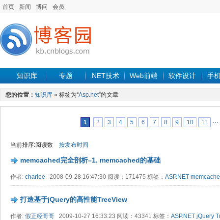
首页
新闻
博问
会员
知识库
专题
.NET技术
Web前端
软件设计
手
您的位置：
知识库
» 标签为“
Asp.net
”的文章
1
2
3
4
5
6
7
8
9
10
11
···
当前排序:阅读数
按发布时间
memcached完全剖析–1. memcached的基础
作者:
charlee
2008-09-28 16:47:30 阅读：171475 标签：
ASP.NET
memcache
打造基于jQuery的高性能TreeView
作者:
假正经哥哥
2009-10-27 16:33:23 阅读：43341 标签：
ASP.NET
jQuery
T