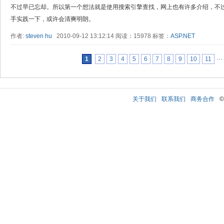
不过早已忘却。所以第一个想法就是使用搜索引擎查找，网上也有许多介绍，不
手实践一下，或许会清爽明朗。
作者:
steven hu
2010-09-12 13:12:14 阅读：15978 标签：
ASP.NET
1
2
3
4
5
6
7
8
9
10
11
···
关于我们
联系我们
商务合作
©