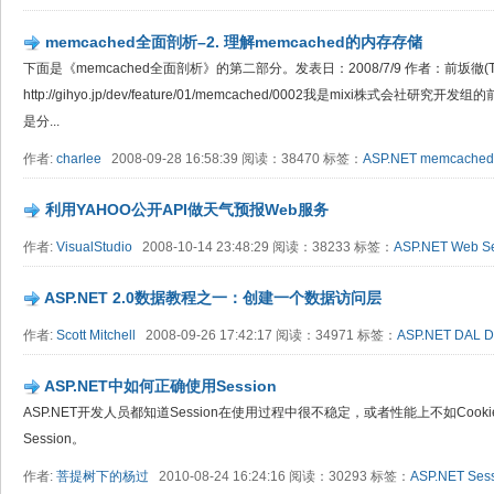
memcached全面剖析–2. 理解memcached的内存存储
下面是《memcached全面剖析》的第二部分。发表日：2008/7/9 作者：前坂徹(Tor
http://gihyo.jp/dev/feature/01/memcached/0002我是mixi株式会社
是分...
作者:
charlee
2008-09-28 16:58:39 阅读：38470 标签：
ASP.NET
memcached
利用YAHOO公开API做天气预报Web服务
作者:
VisualStudio
2008-10-14 23:48:29 阅读：38233 标签：
ASP.NET
Web Se
ASP.NET 2.0数据教程之一：创建一个数据访问层
作者:
Scott Mitchell
2008-09-26 17:42:17 阅读：34971 标签：
ASP.NET
DAL
D
ASP.NET中如何正确使用Session
ASP.NET开发人员都知道Session在使用过程中很不稳定，或者性能上不如Co
Session。
作者:
菩提树下的杨过
2010-08-24 16:24:16 阅读：30293 标签：
ASP.NET
Ses