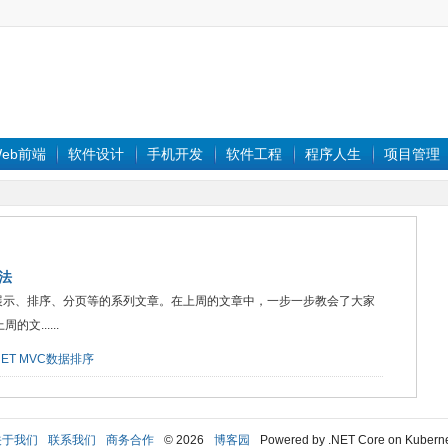
eb前端
软件设计
手机开发
软件工程
程序人生
项目管理
方法
据进行展示、排序、分页等的系列文章。在上周的文章中，一步一步教会了大家
文......
NET
MVC数据排序
关于我们
联系我们
商务合作
© 2026
博客园
Powered by .NET Core on Kubern