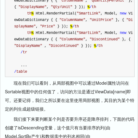
ewDataDictionary { { 
"
ColumnName
"
, 
"
QuantityPerUnit
"
 }, 
{ 
"
DisplayName
"
, 
"
Qty/Unit
"
 } }); 
%
/
th
th
%
 Html.RenderPartial(
"
SmartLink
"
, Model, 
new
 Vi
ewDataDictionary { { 
"
ColumnName
"
, 
"
UnitPrice
"
 }, { 
"
Di
splayName
"
, 
"
Price
"
 } }); 
%
/
th
th
%
 Html.RenderPartial(
"
SmartLink
"
, Model, 
new
 Vi
ewDataDictionary { { 
"
ColumnName
"
, 
"
Discontinued
"
 }, { 
"
DisplayName
"
 , 
"
Discontinued
"
 } }); 
%
/
th
/
tr
   ...
/
table
现在我们可以看到，从局部视图中可以通过Model属性访问在
Sortable视图中的任何值了，访问的方法是通过ViewData[name]即
可。还要记得，我们之所以要在这里使用局部视图，其目的为某个特
定的列生成超级链接。
我们接下来要判断某个列是否要升序还是降序排列，下面的代码
创建了isDescending变量，这个值只有当要排序的列(由
Model.SortBy产生)和数据库中的列名相同(由