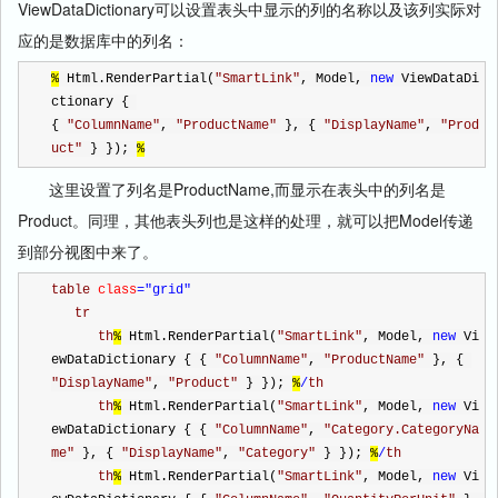
ViewDataDictionary可以设置表头中显示的列的名称以及该列实际对
应的是数据库中的列名：
%
 Html.RenderPartial(
"
SmartLink
"
, Model, 
new
 ViewDataDi
ctionary { 
{ 
"
ColumnName
"
, 
"
ProductName
"
 }, { 
"
DisplayName
"
, 
"
Prod
uct
"
 } }); 
%
这里设置了列名是ProductName,而显示在表头中的列名是
Product。同理，其他表头列也是这样的处理，就可以把Model传递
到部分视图中来了。
table 
class
="grid"
tr
th
%
 Html.RenderPartial(
"
SmartLink
"
, Model, 
new
 Vi
ewDataDictionary { { 
"
ColumnName
"
, 
"
ProductName
"
 }, { 
"
DisplayName
"
, 
"
Product
"
 } }); 
%
/
th
th
%
 Html.RenderPartial(
"
SmartLink
"
, Model, 
new
 Vi
ewDataDictionary { { 
"
ColumnName
"
, 
"
Category.CategoryNa
me
"
 }, { 
"
DisplayName
"
, 
"
Category
"
 } }); 
%
/
th
th
%
 Html.RenderPartial(
"
SmartLink
"
, Model, 
new
 Vi