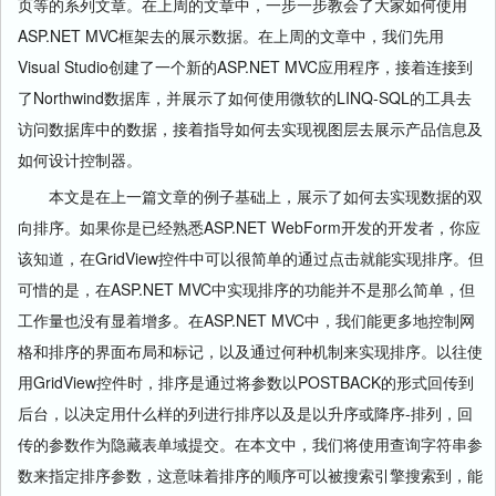
页等的系列文章。在上周的文章中，一步一步教会了大家如何使用
ASP.NET MVC框架去的展示数据。在上周的文章中，我们先用
Visual Studio创建了一个新的ASP.NET MVC应用程序，接着连接到
了Northwind数据库，并展示了如何使用微软的LINQ-SQL的工具去
访问数据库中的数据，接着指导如何去实现视图层去展示产品信息及
如何设计控制器。
本文是在上一篇文章的例子基础上，展示了如何去实现数据的双
向排序。如果你是已经熟悉ASP.NET WebForm开发的开发者，你应
该知道，在GridView控件中可以很简单的通过点击就能实现排序。但
可惜的是，在ASP.NET MVC中实现排序的功能并不是那么简单，但
工作量也没有显着增多。在ASP.NET MVC中，我们能更多地控制网
格和排序的界面布局和标记，以及通过何种机制来实现排序。以往使
用GridView控件时，排序是通过将参数以POSTBACK的形式回传到
后台，以决定用什么样的列进行排序以及是以升序或降序-排列，回
传的参数作为隐藏表单域提交。在本文中，我们将使用查询字符串参
数来指定排序参数，这意味着排序的顺序可以被搜索引擎搜索到，能