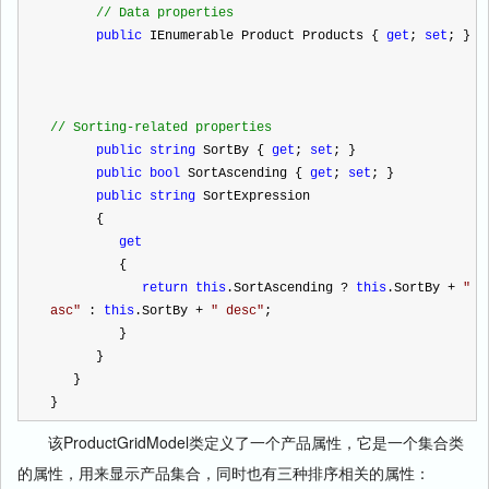
//
 Data properties
public
 IEnumerable
Product
 Products { 
get
; 
set
; }
//
 Sorting-related properties
public
string
 SortBy { 
get
; 
set
; }
public
bool
 SortAscending { 
get
; 
set
; }
public
string
 SortExpression
      {
get
         {
return
this
.SortAscending 
?
this
.SortBy 
+
"
asc
"
 : 
this
.SortBy 
+
"
 desc
"
;
         }
      }
   }
}
该ProductGridModel类定义了一个产品属性，它是一个集合类
的属性，用来显示产品集合，同时也有三种排序相关的属性：