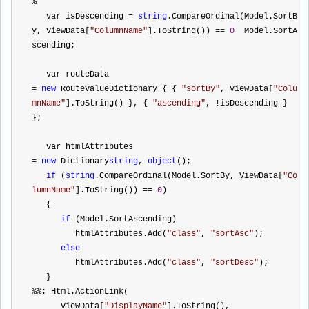
%
   var isDescending 
=
string
.CompareOrdinal(Model.SortB
y, ViewData[
"
ColumnName
"
].ToString()) 
==
0
 Model.SortA
scending;
   var routeData
=
new
 RouteValueDictionary { { 
"
sortBy
"
, ViewData[
"
Colu
mnName
"
].ToString() }, { 
"
ascending
"
, 
!
isDescending } 
};
   var htmlAttributes
=
new
 Dictionary
string
, 
object
();
if
 (
string
.CompareOrdinal(Model.SortBy, ViewData[
"
Co
lumnName
"
].ToString()) 
==
0
)
   {
if
 (Model.SortAscending)
         htmlAttributes.Add(
"
class
"
, 
"
sortAsc
"
);
else
         htmlAttributes.Add(
"
class
"
, 
"
sortDesc
"
);
   }
%%
: Html.ActionLink(
      ViewData[
"
DisplayName
"
].ToString(),           