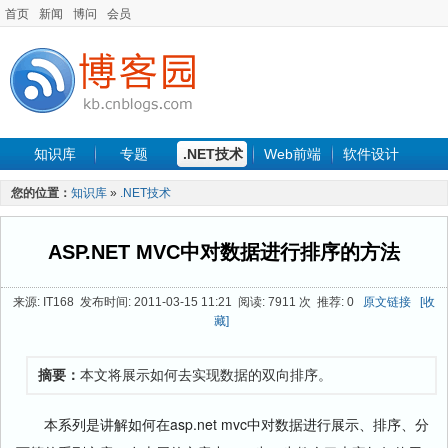
首页
新闻
博问
会员
知识库
专题
.NET技术
Web前端
软件设计
手机开发
软件工程
程序人生
项目管理
数据库
您的位置：
知识库
»
.NET技术
最新文章
ASP.NET MVC中对数据进行排序的方法
来源: IT168 发布时间: 2011-03-15 11:21 阅读: 7911 次 推荐: 0
原文链接
[收
藏]
摘要：
本文将展示如何去实现数据的双向排序。
本系列是讲解如何在asp.net mvc中对数据进行展示、排序、分