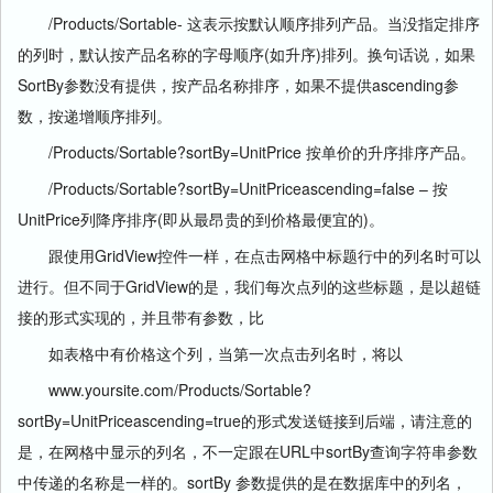
/Products/Sortable- 这表示按默认顺序排列产品。当没指定排序
的列时，默认按产品名称的字母顺序(如升序)排列。换句话说，如果
SortBy参数没有提供，按产品名称排序，如果不提供ascending参
数，按递增顺序排列。
/Products/Sortable?sortBy=UnitPrice 按单价的升序排序产品。
/Products/Sortable?sortBy=UnitPriceascending=false – 按
UnitPrice列降序排序(即从最昂贵的到价格最便宜的)。
跟使用GridView控件一样，在点击网格中标题行中的列名时可以
进行。但不同于GridView的是，我们每次点列的这些标题，是以超链
接的形式实现的，并且带有参数，比
如表格中有价格这个列，当第一次点击列名时，将以
www.yoursite.com/Products/Sortable?
sortBy=UnitPriceascending=true的形式发送链接到后端，请注意的
是，在网格中显示的列名，不一定跟在URL中sortBy查询字符串参数
中传递的名称是一样的。sortBy 参数提供的是在数据库中的列名，