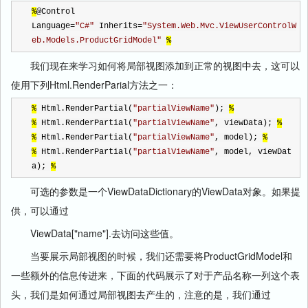
%
@Control
Language
=
"
C#
"
 Inherits
=
"
System.Web.Mvc.ViewUserControlW
eb.Models.ProductGridModel
"
%
我们现在来学习如何将局部视图添加到正常的视图中去，这可以
使用下列Html.RenderParial方法之一：
%
 Html.RenderPartial(
"
partialViewName
"
); 
%
%
 Html.RenderPartial(
"
partialViewName
"
, viewData); 
%
%
 Html.RenderPartial(
"
partialViewName
"
, model); 
%
%
 Html.RenderPartial(
"
partialViewName
"
, model, viewDat
a); 
%
可选的参数是一个ViewDataDictionary的ViewData对象。如果提
供，可以通过
ViewData["name"].去访问这些值。
当要展示局部视图的时候，我们还需要将ProductGridModel和
一些额外的信息传进来，下面的代码展示了对于产品名称一列这个表
头，我们是如何通过局部视图去产生的，注意的是，我们通过