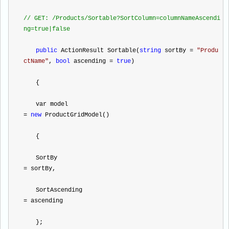
//
 GET: /Products/Sortable?SortColumn=columnNameAscendi
ng=true|false
public
 ActionResult Sortable(
string
 sortBy 
=
"
Produ
ctName
"
, 
bool
 ascending 
=
true
)
　　{
　　var model
=
new
 ProductGridModel()
　　{
　　SortBy
=
 sortBy,
　　SortAscending
=
 ascending
　　};