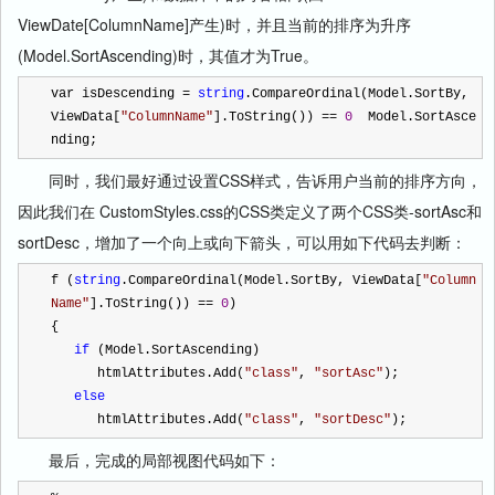
ViewDate[ColumnName]产生)时，并且当前的排序为升序
(Model.SortAscending)时，其值才为True。
var isDescending 
=
string
.CompareOrdinal(Model.SortBy, 
ViewData[
"
ColumnName
"
].ToString()) 
==
0
 Model.SortAsce
nding;
同时，我们最好通过设置CSS样式，告诉用户当前的排序方向，
因此我们在 CustomStyles.css的CSS类定义了两个CSS类-sortAsc和
sortDesc，增加了一个向上或向下箭头，可以用如下代码去判断：
f (
string
.CompareOrdinal(Model.SortBy, ViewData[
"
Column
Name
"
].ToString()) 
==
0
)
{
if
 (Model.SortAscending)
      htmlAttributes.Add(
"
class
"
, 
"
sortAsc
"
);
else
      htmlAttributes.Add(
"
class
"
, 
"
sortDesc
"
);
最后，完成的局部视图代码如下：