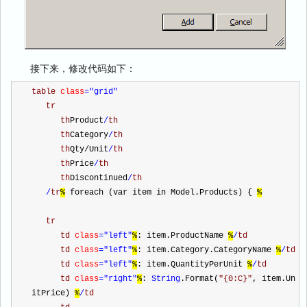
接下来，修改代码如下：
table 
class
="grid"
tr
th
Product
/
th
th
Category
/
th
th
Qty/Unit
/
th
th
Price
/
th
th
Discontinued
/
th
/
tr
%
 foreach (var item in Model.Products) { 
%
tr
td 
class
="left"
%
: item.ProductName 
%
/
td
td 
class
="left"
%
: item.Category.CategoryName 
%
/
td
td 
class
="left"
%
: item.QuantityPerUnit 
%
/
td
td 
class
="right"
%
: 
String
.Format(
"
{0:C}
"
, item.Un
itPrice) 
%
/
td