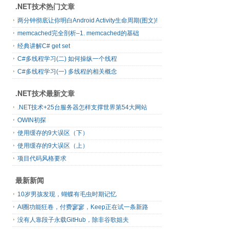
.NET技术热门文章
两分钟彻底让你明白Android Activity生命周期(图文)!
memcached完全剖析–1. memcached的基础
经典讲解C# get set
C#多线程学习(二) 如何操纵一个线程
C#多线程学习(一) 多线程的相关概念
.NET技术最新文章
.NET技术+25台服务器怎样支撑世界第54大网站
OWIN初探
使用缓存的9大误区（下）
使用缓存的9大误区（上）
项目代码风格要求
最新新闻
10岁男孩发现，蝴蝶有毛虫时期记忆
AI圈功能狂卷，付费寥寥，Keep正在试一条新路
没有人靠段子永载GitHub，除非谷歌姐夫