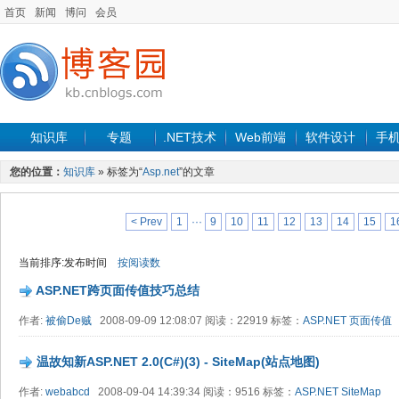
首页
新闻
博问
会员
知识库
专题
.NET技术
Web前端
软件设计
手
您的位置：
知识库
» 标签为“
Asp.net
”的文章
< Prev
1
···
9
10
11
12
13
14
15
1
当前排序:发布时间
按阅读数
ASP.NET跨页面传值技巧总结
作者:
被偷De贼
2008-09-09 12:08:07 阅读：22919 标签：
ASP.NET
页面传值
温故知新ASP.NET 2.0(C#)(3) - SiteMap(站点地图)
作者:
webabcd
2008-09-04 14:39:34 阅读：9516 标签：
ASP.NET
SiteMap