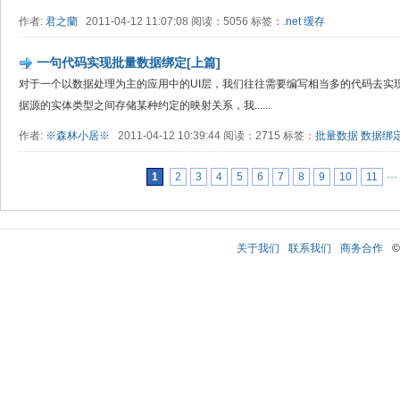
作者:
君之蘭
2011-04-12 11:07:08 阅读：5056 标签：
.net
缓存
一句代码实现批量数据绑定[上篇]
对于一个以数据处理为主的应用中的UI层，我们往往需要编写相当多的代码去实
据源的实体类型之间存储某种约定的映射关系，我......
作者:
※森林小居※
2011-04-12 10:39:44 阅读：2715 标签：
批量数据
数据绑
1
2
3
4
5
6
7
8
9
10
11
···
关于我们
联系我们
商务合作
©