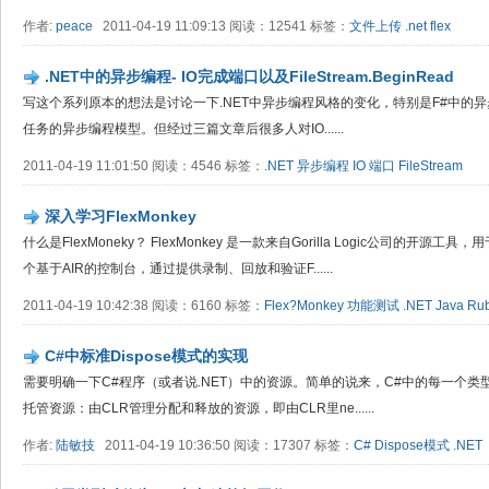
作者:
peace
2011-04-19 11:09:13 阅读：12541 标签：
文件上传
.net
flex
.NET中的异步编程- IO完成端口以及FileStream.BeginRead
写这个系列原本的想法是讨论一下.NET中异步编程风格的变化，特别是F#中的异步工
任务的异步编程模型。但经过三篇文章后很多人对IO......
2011-04-19 11:01:50 阅读：4546 标签：
.NET
异步编程
IO
端口
FileStream
深入学习Flex​Monkey
什么是FlexMoneky？ FlexMonkey 是一款来自Gorilla Logic公司的开源
个基于AIR的控制台，通过提供录制、回放和验证F......
2011-04-19 10:42:38 阅读：6160 标签：
Flex?Monkey
功能测试
.NET
Java
Ru
C#中标准Dispose模式的实现
需要明确一下C#程序（或者说.NET）中的资源。简单的说来，C#中的每一个
托管资源：由CLR管理分配和释放的资源，即由CLR里ne......
作者:
陆敏技
2011-04-19 10:36:50 阅读：17307 标签：
C#
Dispose模式
.NET