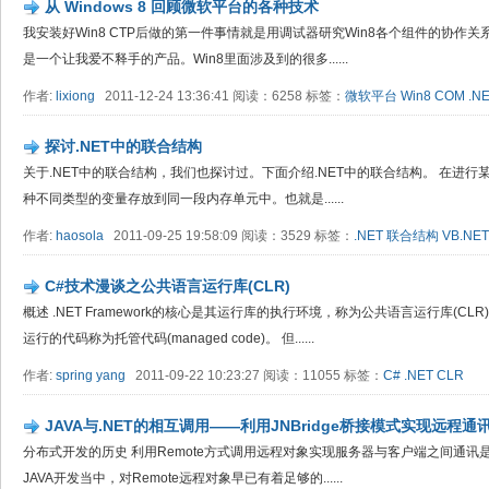
从 Windows 8 回顾微软平台的各种技术
我安装好Win8 CTP后做的第一件事情就是用调试器研究Win8各个组件的协作关
是一个让我爱不释手的产品。Win8里面涉及到的很多......
作者:
lixiong
2011-12-24 13:36:41 阅读：6258 标签：
微软平台
Win8
COM
.N
探讨.NET中的联合结构
关于.NET中的联合结构，我们也探讨过。下面介绍.NET中的联合结构。 在进
种不同类型的变量存放到同一段内存单元中。也就是......
作者:
haosola
2011-09-25 19:58:09 阅读：3529 标签：
.NET
联合结构
VB.NET
C#技术漫谈之公共语言运行库(CLR)
概述 .NET Framework的核心是其运行库的执行环境，称为公共语言运行库(CL
运行的代码称为托管代码(managed code)。 但......
作者:
spring yang
2011-09-22 10:23:27 阅读：11055 标签：
C#
.NET
CLR
JAVA与.NET的相互调用——利用JNBridge桥接模式实现远程通
分布式开发的历史 利用Remote方式调用远程对象实现服务器与客户端之间通讯
JAVA开发当中，对Remote远程对象早已有着足够的......