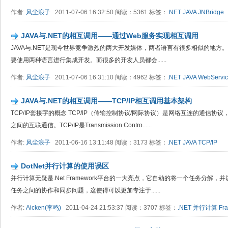
作者:
风尘浪子
2011-07-06 16:32:50 阅读：5361 标签：
.NET
JAVA
JNBridge
JAVA与.NET的相互调用——通过Web服务实现相互调用
JAVA与.NET是现今世界竞争激烈的两大开发媒体，两者语言有很多相似的地
要使用两种语言进行集成开发。而很多的开发人员都会......
作者:
风尘浪子
2011-07-06 16:31:10 阅读：4962 标签：
.NET
JAVA
WebServi
JAVA与.NET的相互调用——TCP/IP相互调用基本架构
TCP/IP套接字的概念 TCP/IP（传输控制协议/网际协议）是网络互连的通信
之间的互联通信。TCP/IP是Transmission Contro......
作者:
风尘浪子
2011-06-16 13:11:48 阅读：3173 标签：
.NET
JAVA
TCP/IP
DotNet并行计算的使用误区
并行计算无疑是.Net Framework平台的一大亮点，它自动的将一个任务分解
任务之间的协作和同步问题，这使得可以更加专注于......
作者:
Aicken(李鸣)
2011-04-24 21:53:37 阅读：3707 标签：
.NET
并行计算
Fr