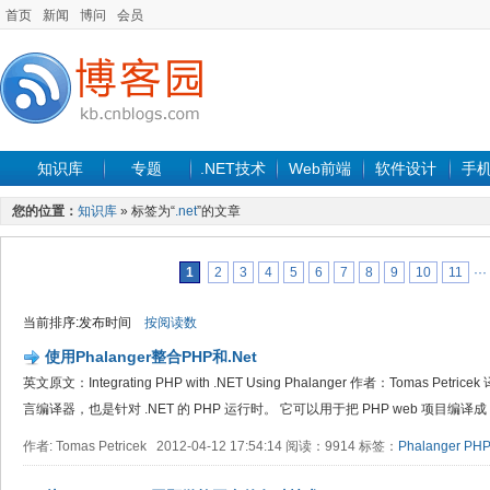
首页
新闻
博问
会员
知识库
专题
.NET技术
Web前端
软件设计
手
您的位置：
知识库
» 标签为“
.net
”的文章
1
2
3
4
5
6
7
8
9
10
11
···
当前排序:发布时间
按阅读数
使用Phalanger整合PHP和.Net
英文原文：Integrating PHP with .NET Using Phalanger 作者：Tomas Petri
言编译器，也是针对 .NET 的 PHP 运行时。 它可以用于把 PHP web 项目编译成 .N
作者: Tomas Petricek 2012-04-12 17:54:14 阅读：9914 标签：
Phalanger
PH