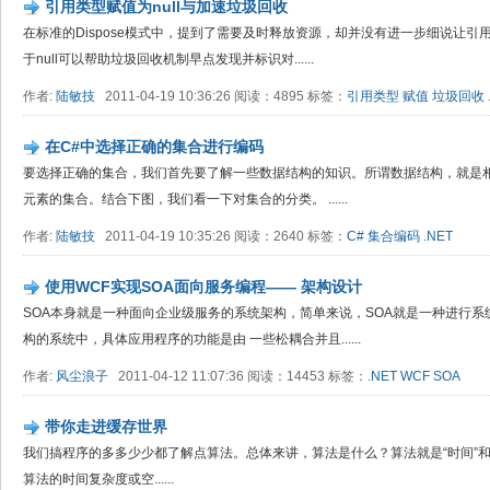
引用类型赋值为null与加速垃圾回收
在标准的Dispose模式中，提到了需要及时释放资源，却并没有进一步细说让引用
于null可以帮助垃圾回收机制早点发现并标识对......
作者:
陆敏技
2011-04-19 10:36:26 阅读：4895 标签：
引用类型
赋值
垃圾回收
在C#中选择正确的集合进行编码
要选择正确的集合，我们首先要了解一些数据结构的知识。所谓数据结构，就是
元素的集合。结合下图，我们看一下对集合的分类。 ......
作者:
陆敏技
2011-04-19 10:35:26 阅读：2640 标签：
C#
集合编码
.NET
使用WCF实现SOA面向服务编程—— 架构设计
SOA本身就是一种面向企业级服务的系统架构，简单来说，SOA就是一种进行系
构的系统中，具体应用程序的功能是由 一些松耦合并且......
作者:
风尘浪子
2011-04-12 11:07:36 阅读：14453 标签：
.NET
WCF
SOA
带你走进缓存世界
我们搞程序的多多少少都了解点算法。总体来讲，算法是什么？算法就是“时间”和
算法的时间复杂度或空......