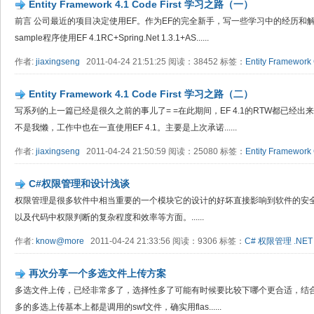
Entity Framework 4.1 Code First 学习之路（一）
前言 公司最近的项目决定使用EF。作为EF的完全新手，写一些学习中的经历和
sample程序使用EF 4.1RC+Spring.Net 1.3.1+AS......
作者:
jiaxingseng
2011-04-24 21:51:25 阅读：38452 标签：
Entity Framework
Entity Framework 4.1 Code First 学习之路（二）
写系列的上一篇已经是很久之前的事儿了= =在此期间，EF 4.1的RTW都已经出来了
不是我懒，工作中也在一直使用EF 4.1。主要是上次承诺......
作者:
jiaxingseng
2011-04-24 21:50:59 阅读：25080 标签：
Entity Framework
C#权限管理和设计浅谈
权限管理是很多软件中相当重要的一个模块它的设计的好坏直接影响到软件的安
以及代码中权限判断的复杂程度和效率等方面。......
作者:
know@more
2011-04-24 21:33:56 阅读：9306 标签：
C#
权限管理
.NET
再次分享一个多选文件上传方案
多选文件上传，已经非常多了，选择性多了可能有时候要比较下哪个更合适，结
多的多选上传基本上都是调用的swf文件，确实用flas......