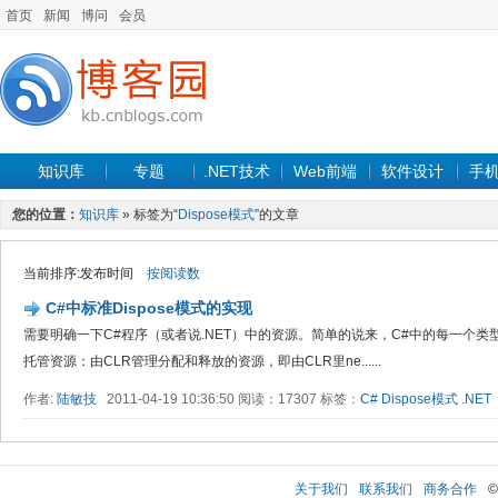
首页
新闻
博问
会员
知识库
专题
.NET技术
Web前端
软件设计
手
您的位置：
知识库
» 标签为“
Dispose模式
”的文章
当前排序:发布时间
按阅读数
C#中标准Dispose模式的实现
需要明确一下C#程序（或者说.NET）中的资源。简单的说来，C#中的每一个
托管资源：由CLR管理分配和释放的资源，即由CLR里ne......
作者:
陆敏技
2011-04-19 10:36:50 阅读：17307 标签：
C#
Dispose模式
.NET
关于我们
联系我们
商务合作
©