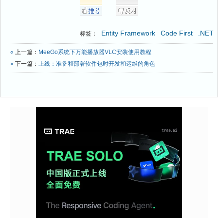
Entity Framework
Code First
.NET
标签：
«
上一篇：
MeeGo系统下万能播放器VLC安装使用教程
»
下一篇：
上线：准备和部署软件包时开发和运维的角色