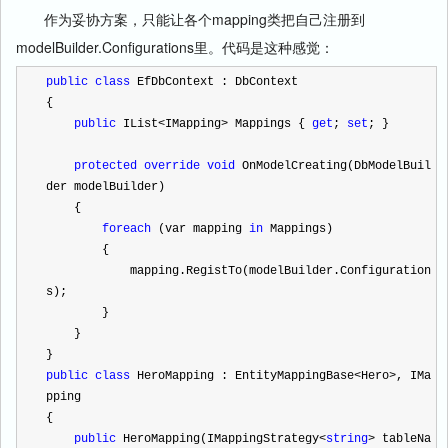
作为妥协方案，只能让各个mapping类把自己注册到
modelBuilder.Configurations里。代码是这种感觉：
public
class
 EfDbContext : DbContext
{
public
 IList
<
IMapping
>
 Mappings { 
get
; 
set
; }
protected
override
void
 OnModelCreating(DbModelBuil
der modelBuilder)
    {
foreach
 (var mapping 
in
 Mappings)
        {
            mapping.RegistTo(modelBuilder.Configuration
s);
        }
    }
}
public
class
 HeroMapping : EntityMappingBase
<
Hero
>
, IMa
pping
{
public
 HeroMapping(IMappingStrategy
<
string
>
 tableNa