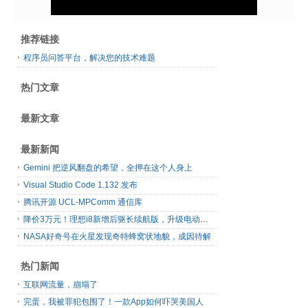
推荐链接
程序员问答平台，解决您的技术难题
热门文章
最新文章
最新新闻
Gemini 把逆风翻盘的希望，全押在这个人身上
Visual Studio Code 1.132 发布
腾讯开源 UCL-MPComm 通信库
降价3万元！理想i8新增后驱长续航版，升级电动前备箱
NASA好奇号在火星发现奇特蜂窝状地貌，成因待解
热门新闻
互联网流量，崩塌了
完蛋，我被罪犯包围了！一款App如何吓哭美国人