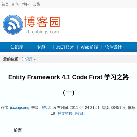
首页
新闻
博问
会员
知识库
专题
.NET技术
Web前端
软件设计
手机开发
软件工程
程序人生
项目管理
数据库
您的位置：
知识库
»
最新文章
Entity Framework 4.1 Code First 学习之路
（一）
作者:
jiaxingseng
来源:
博客园
发布时间: 2011-04-24 21:51 阅读: 38451 次 推荐:
18
原文链接
[收藏]
前言