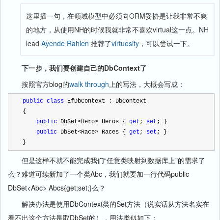
这里插一句，在领域模型中必须向ORM妥协是让我非常不爽
的地方，从使用NH的时候我就非常不喜欢virtual这一点。NH
lead
Ayende Rahien
推荐了
virtuosity
，可以尝试一下。
下一步，我们要创建自己的DbContext了
按照官方blog的
walk through
上的写法，大概会写成：
public
class
 EfDbContext : DbContext
{
public
 DbSet
<
Hero
>
 Heros { 
get
; 
set
; }
public
 DbSet
<
Race
>
 Races { 
get
; 
set
; }
} 
但是这样不就不能完成我们“任意类映射到数据库上”的需求了
么？难道可续新加了一个类Abc，我们就要加一行代码public
DbSet<Abc> Abcs{get;set;}么？
解决办法是使用DbContext类的Set方法（说实话从方法名实在
看不出这个方法是取DbSet的），用法类似如下：