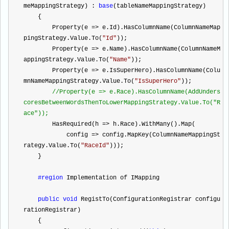
meMappingStrategy) : 
base
(tableNameMappingStrategy)
    {
        Property(e 
=>
 e.Id).HasColumnName(ColumnNameMap
pingStrategy.Value.To(
"
Id
"
));
        Property(e 
=>
 e.Name).HasColumnName(ColumnNameM
appingStrategy.Value.To(
"
Name
"
));
        Property(e 
=>
 e.IsSuperHero).HasColumnName(Colu
mnNameMappingStrategy.Value.To(
"
IsSuperHero
"
));
//
Property(e => e.Race).HasColumnName(AddUnders
coresBetweenWordsThenToLowerMappingStrategy.Value.To("R
ace"));
        HasRequired(h 
=>
 h.Race).WithMany().Map(
            config 
=>
 config.MapKey(ColumnNameMappingSt
rategy.Value.To(
"
RaceId
"
)));
    }
#region
 Implementation of IMapping
public
void
 RegistTo(ConfigurationRegistrar configu
rationRegistrar)
    {