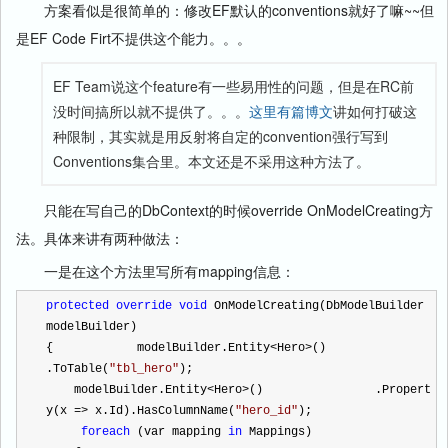
方案看似是很简单的：修改EF默认的conventions就好了嘛~~但
是EF Code Firt不提供这个能力。。。
EF Team说这个feature有一些易用性的问题，但是在RC前
没时间搞所以就不提供了。。。
这里有篇博文
讲如何打破这
种限制，其实就是用反射将自定的convention强行写到
Conventions集合里。本文还是不采用这种方法了。
只能在写自己的DbContext的时候override OnModelCreating方
法。具体来讲有两种做法：
一是在这个方法里写所有mapping信息：
protected
override
void
 OnModelCreating(DbModelBuilder 
modelBuilder)
{            modelBuilder.Entity
<
Hero
>
()                
.ToTable(
"
tbl_hero
"
);
    modelBuilder.Entity
<
Hero
>
()                .Propert
y(x 
=>
 x.Id).HasColumnName(
"
hero_id
"
);
foreach
 (var mapping 
in
 Mappings)