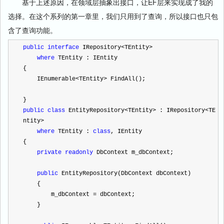
基于上述原因，在领域层抽象出接口，让EF层来实现成了我的
选择。在这个系列的第一章里，我们只用到了查询，所以接口也只包
含了查询功能。
public
interface
 IRepository
<
TEntity
>
where
 TEntity : IEntity
{
    IEnumerable
<
TEntity
>
 FindAll();
}
public
class
 EntityRepository
<
TEntity
>
 : IRepository
<
TE
ntity
>
where
 TEntity : 
class
, IEntity
{
private
readonly
 DbContext m_dbContext;
public
 EntityRepository(DbContext dbContext)
    {
        m_dbContext 
=
 dbContext;
    }