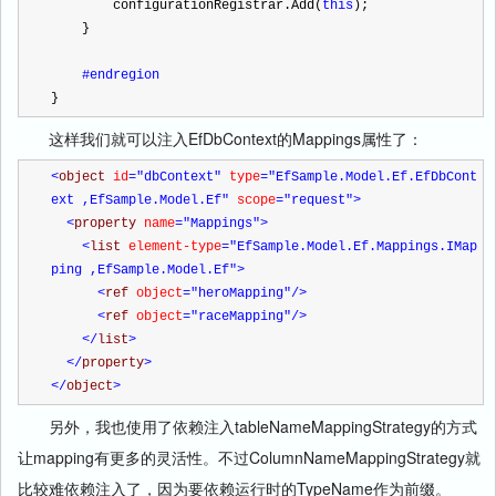
        configurationRegistrar.Add(
this
);
    }
#endregion
}
这样我们就可以注入EfDbContext的Mappings属性了：
<
object 
id
="dbContext"
 type
="EfSample.Model.Ef.EfDbCont
ext ,EfSample.Model.Ef"
 scope
="request"
>
<
property 
name
="Mappings"
>
<
list 
element-type
="EfSample.Model.Ef.Mappings.IMap
ping ,EfSample.Model.Ef"
>
<
ref 
object
="heroMapping"
/>
<
ref 
object
="raceMapping"
/>
</
list
>
</
property
>
</
object
>
另外，我也使用了依赖注入tableNameMappingStrategy的方式
让mapping有更多的灵活性。不过ColumnNameMappingStrategy就
比较难依赖注入了，因为要依赖运行时的TypeName作为前缀。