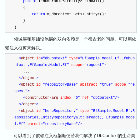
public
 IEnumerable
<
TEntity
>
 FindAll()
    {
return
 m_dbContext.Set
<
TEntity
>
();
    }
}
领域层和基础设施层的双向依赖是一个很古老的问题。可以用依
赖注入框剪来解决。
<
object 
id
="dbContext"
 type
="EfSample.Model.Ef.EfDbCo
ntext ,EfSample.Model.Ef"
 scope
="request"
>
    ...
</
object
>
<
object 
id
="repositoryBase"
 abstract
="true"
 scope
="re
quest"
>
<
constructor-arg 
index
="0"
 ref
="dbContext"
/>
</
object
>
<
object 
id
="heroRepository"
 type
="EfSample.Model.Ef.R
epositories.EntityRepository&lt;Hero&gt;, EfSample.Mode
l.Ef"
 parent
="repositoryBase"
/>
可以看到了依赖注入框架顺便替我们解决了DbContext的生命周