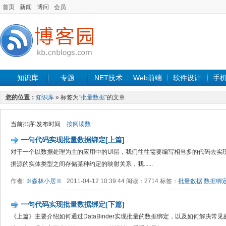
首页
新闻
博问
会员
知识库
专题
.NET技术
Web前端
软件设计
手
您的位置：
知识库
» 标签为“
批量数据
”的文章
当前排序:发布时间
按阅读数
一句代码实现批量数据绑定[上篇]
对于一个以数据处理为主的应用中的UI层，我们往往需要编写相当多的代码去实
据源的实体类型之间存储某种约定的映射关系，我......
作者:
※森林小居※
2011-04-12 10:39:44 阅读：2714 标签：
批量数据
数据绑
一句代码实现批量数据绑定[下篇]
《上篇》主要介绍如何通过DataBinder实现批量的数据绑定，以及如何解决