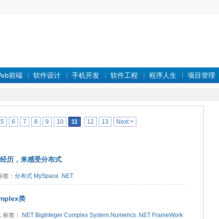
eb前端
软件设计
手机开发
软件工程
程序人生
项目管理
5
6
7
8
9
10
11
12
13
Next >
重构经历，来感受分布式
4 标签：
分布式
MySpace
.NET
omplex类
71 标签：
.NET
BigInteger
Complex
System.Numerics
.NET FrameWork