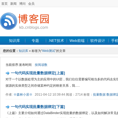
首页
新闻
博问
会员
知识库
专题
.NET技术
Web前端
软件设计
手
您的位置：
知识库
» 标签为“
Web测试
”的文章
当前排序:发布时间
按阅读数
一句代码实现批量数据绑定[上篇]
对于一个以数据处理为主的应用中的UI层，我们往往需要编写相当多的代码去实
据源的实体类型之间存储某种约定的映射关系，我......
作者:
※森林小居※
2011-04-12 10:39:44 阅读：2714 标签：
批量数据
数据绑
一句代码实现批量数据绑定[下篇]
《上篇》主要介绍如何通过DataBinder实现批量的数据绑定，以及如何解决