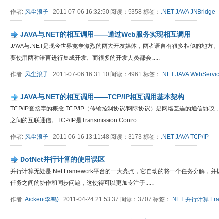
作者:
风尘浪子
2011-07-06 16:32:50 阅读：5358 标签：
.NET
JAVA
JNBridge
JAVA与.NET的相互调用——通过Web服务实现相互调用
JAVA与.NET是现今世界竞争激烈的两大开发媒体，两者语言有很多相似的地
要使用两种语言进行集成开发。而很多的开发人员都会......
作者:
风尘浪子
2011-07-06 16:31:10 阅读：4961 标签：
.NET
JAVA
WebServi
JAVA与.NET的相互调用——TCP/IP相互调用基本架构
TCP/IP套接字的概念 TCP/IP（传输控制协议/网际协议）是网络互连的通信
之间的互联通信。TCP/IP是Transmission Contro......
作者:
风尘浪子
2011-06-16 13:11:48 阅读：3173 标签：
.NET
JAVA
TCP/IP
DotNet并行计算的使用误区
并行计算无疑是.Net Framework平台的一大亮点，它自动的将一个任务分解
任务之间的协作和同步问题，这使得可以更加专注于......
作者:
Aicken(李鸣)
2011-04-24 21:53:37 阅读：3707 标签：
.NET
并行计算
Fr