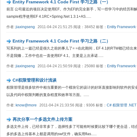
Entity Framework 4.1 Code First 学习之路（一）
前言 公司最近的项目决定使用EF。作为EF的完全新手，写一些学习中的经历和
sample程序使用EF 4.1RC+Spring.Net 1.3.1+AS......
作者:
jiaxingseng
2011-04-24 21:51:25 阅读：38452 标签：
Entity Framework
Entity Framework 4.1 Code First 学习之路（二）
写系列的上一篇已经是很久之前的事儿了= =在此期间，EF 4.1的RTW都已经出来了
不是我懒，工作中也在一直使用EF 4.1。主要是上次承诺......
作者:
jiaxingseng
2011-04-24 21:50:59 阅读：25080 标签：
Entity Framework
C#权限管理和设计浅谈
权限管理是很多软件中相当重要的一个模块它的设计的好坏直接影响到软件的安
以及代码中权限判断的复杂程度和效率等方面。......
作者:
know@more
2011-04-24 21:33:56 阅读：9306 标签：
C#
权限管理
.NET
再次分享一个多选文件上传方案
多选文件上传，已经非常多了，选择性多了可能有时候要比较下哪个更合适，结
多的多选上传基本上都是调用的swf文件，确实用flas......