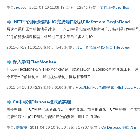
作者:
peace
2011-04-19 11:09:13 阅读：12541 标签：
文件上传
.net
flex
.NET中的异步编程- IO完成端口以及FileStream.BeginRead
写这个系列原本的想法是讨论一下.NET中异步编程风格的变化，特别是F#中的异步工
任务的异步编程模型。但经过三篇文章后很多人对IO......
2011-04-19 11:01:50 阅读：4545 标签：
.NET
异步编程
IO
端口
FileStream
深入学习Flex​Monkey
什么是FlexMoneky？ FlexMonkey 是一款来自Gorilla Logic公司的开源
个基于AIR的控制台，通过提供录制、回放和验证F......
2011-04-19 10:42:38 阅读：6160 标签：
Flex?Monkey
功能测试
.NET
Java
Ru
C#中标准Dispose模式的实现
需要明确一下C#程序（或者说.NET）中的资源。简单的说来，C#中的每一个
托管资源：由CLR管理分配和释放的资源，即由CLR里ne......
作者:
陆敏技
2011-04-19 10:36:50 阅读：17307 标签：
C#
Dispose模式
.NET