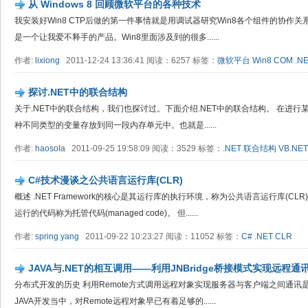
从 Windows 8 回顾微软平台的各种技术
我安装好Win8 CTP后做的第一件事情就是用调试器研究Win8各个组件的协作关
是一个让我爱不释手的产品。Win8里面涉及到的很多......
作者:
lixiong
2011-12-24 13:36:41 阅读：6257 标签：
微软平台
Win8
COM
.N
探讨.NET中的联合结构
关于.NET中的联合结构，我们也探讨过。下面介绍.NET中的联合结构。 在进
种不同类型的变量存放到同一段内存单元中。也就是......
作者:
haosola
2011-09-25 19:58:09 阅读：3529 标签：
.NET
联合结构
VB.NET
C#技术漫谈之公共语言运行库(CLR)
概述 .NET Framework的核心是其运行库的执行环境，称为公共语言运行库(CL
运行的代码称为托管代码(managed code)。 但......
作者:
spring yang
2011-09-22 10:23:27 阅读：11052 标签：
C#
.NET
CLR
JAVA与.NET的相互调用——利用JNBridge桥接模式实现远程通
分布式开发的历史 利用Remote方式调用远程对象实现服务器与客户端之间通讯
JAVA开发当中，对Remote远程对象早已有着足够的......