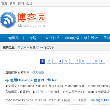
首页
新闻
博问
会员
知识库
专题
.NET技术
Web前端
软件设计
手
您的位置：
知识库
» 标签为“
.net
”的文章
1
2
3
4
5
6
7
8
9
10
11
···
当前排序:发布时间
按阅读数
使用Phalanger整合PHP和.Net
英文原文：Integrating PHP with .NET Using Phalanger 作者：Tomas Petri
言编译器，也是针对 .NET 的 PHP 运行时。 它可以用于把 PHP web 项目编译成 .N
作者: Tomas Petricek 2012-04-12 17:54:14 阅读：9913 标签：
Phalanger
PH