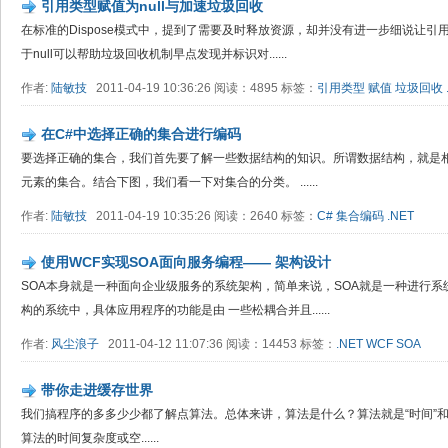
引用类型赋值为null与加速垃圾回收
在标准的Dispose模式中，提到了需要及时释放资源，却并没有进一步细说让引用
于null可以帮助垃圾回收机制早点发现并标识对......
作者:
陆敏技
2011-04-19 10:36:26 阅读：4895 标签：
引用类型
赋值
垃圾回收
在C#中选择正确的集合进行编码
要选择正确的集合，我们首先要了解一些数据结构的知识。所谓数据结构，就是
元素的集合。结合下图，我们看一下对集合的分类。 ......
作者:
陆敏技
2011-04-19 10:35:26 阅读：2640 标签：
C#
集合编码
.NET
使用WCF实现SOA面向服务编程—— 架构设计
SOA本身就是一种面向企业级服务的系统架构，简单来说，SOA就是一种进行系
构的系统中，具体应用程序的功能是由 一些松耦合并且......
作者:
风尘浪子
2011-04-12 11:07:36 阅读：14453 标签：
.NET
WCF
SOA
带你走进缓存世界
我们搞程序的多多少少都了解点算法。总体来讲，算法是什么？算法就是“时间”和
算法的时间复杂度或空......