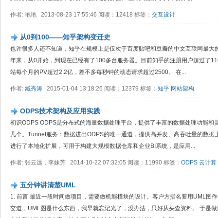
作者: 艳艳 2013-08-23 17:55:46 阅读：12418 标签：
交互设计
从0到100——知乎架构变迁史
也许很多人还不知道，知乎在规模上是仅次于百度贴吧和豆瓣的中文互联网最大的
年来，从0开始，到现在已经有了100多台服务器。目前知乎的注册用户超过了11
站每个月的PV超过2.2亿，差不多每秒钟的动态请求超过2500。 在...
作者:
臧秀涛
2015-01-04 13:18:26 阅读：12379 标签：
知乎
网站架构
ODPS技术架构及应用实践
初识ODPS ODPS是分布式的海量数据处理平台，提供了丰富的数据处理功能
几个。Tunnel服务：数据进出ODPS的唯一通道，提供高并发、高吞吐量的数据上
进行了本地化扩展，可用于构建大规模数据仓库和企业BI系统，是应用...
作者: 张云远，李妹芳 2014-10-22 07:32:05 阅读：11990 标签：
ODPS
云计算
五分钟讲清楚UML
1. 前言 最近一段时间做项目，需要做机能模块的设计。客户方指名要用UML图
交道，UML图是什么东西，我早就忘记光了，没办法，只好从头查资料。 于是做