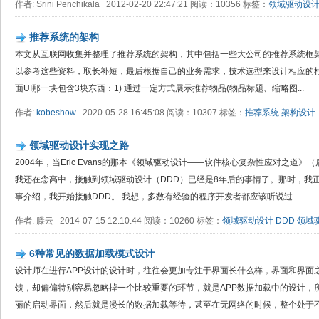
作者: Srini Penchikala 2012-02-20 22:47:21 阅读：10356 标签：
领域驱动设
推荐系统的架构
本文从互联网收集并整理了推荐系统的架构，其中包括一些大公司的推荐系统框
以参考这些资料，取长补短，最后根据自己的业务需求，技术选型来设计相应的框
面UI那一块包含3块东西：1) 通过一定方式展示推荐物品(物品标题、缩略图...
作者:
kobeshow
2020-05-28 16:45:08 阅读：10307 标签：
推荐系统
架构设计
领域驱动设计实现之路
2004年，当Eric Evans的那本《领域驱动设计——软件核心复杂性应对之道
我还在念高中，接触到领域驱动设计（DDD）已经是8年后的事情了。那时，我
事介绍，我开始接触DDD。 我想，多数有经验的程序开发者都应该听说过...
作者: 滕云 2014-07-15 12:10:44 阅读：10260 标签：
领域驱动设计
DDD
领域
6种常见的数据加载模式设计
设计师在进行APP设计的设计时，往往会更加专注于界面长什么样，界面和界面
馈，却偏偏特别容易忽略掉一个比较重要的环节，就是APP数据加载中的设计，
丽的启动界面，然后就是漫长的数据加载等待，甚至在无网络的时候，整个处于不可