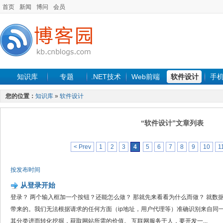
首页
新闻
博问
会员
知识库
专题
.NET技术
Web前端
软件设计
手
您的位置：
知识库
»
软件设计
“软件设计”文章列表
< Prev
1
2
3
4
5
6
7
8
9
10
1
按发布时间
从登录开始
登录？ 两个输入框加一个按钮？还能怎么做？ 那就先来看看为什么而做？ 就数
带来的。我们无法根据请求的任何方面（ip地址，用户代理等）准确识别来自同
其分类进而转化挖掘，获取网站所需的价值。 互联网服务于人，要开发一...