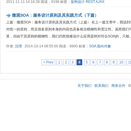
2011-11-11 14:16:38 阅读：9198 标签：
架构设计
REST
AJAX
微观SOA：服务设计原则及其实践方式（下篇）
上篇：微观SOA：服务设计原则及其实践方式（上篇） 在上一篇文章中，我说到
对统一的原则，而且很多原则本身的内容也具备相当模糊性和宽泛性。虽然我们可以说
算，但由于其原则的模糊性，我们仍然很难说什么应用是绝对符合SOA的，只能..
作者:
沈理
2014-10-14 08:55:00 阅读：8900 标签：
SOA
面向对象
< Prev
1
2
3
4
5
6
7
8
9
10
1
关于我们
联系我们
商务合作
©