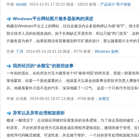
作者:
elya妞
2014-12-01 17:32:51 阅读：10010 标签：
产品设计
用户体验
Windows平台网站图片服务器架构的演进
构建在Windows平台之上的网站，往往会被业内众多架构师认为很“保守”。很
部分技术人员的短视造成的。由于长期缺乏开源支持，所以只能“闭门造车”，这
片服务器为例子，如果前期没有容量规划和可扩展的设计，那么随着图片文件的不断
作者:
丁浪
2014-05-14 20:41:16 阅读：9770 标签：
Windows
架构
我所经历的“余额宝”的那些故事
一年前的现在，在杭州支付宝大楼里有个叫“春秋书院”的闭关室，里面一群紧张
落地窗前，站着一个面色凝重的人，他就是天弘基金创新事业部技术负责人樊振华
兵。他看着窗外川流不息的汽车，深深地吸了一口气。 这是一个只有代号但没有名字
作者: 白培新 2014-06-02 19:37:13 阅读：9706 标签：
余额宝
异常以及异常处理框架探析
概述 一般情况下，企业级应用都对应着复杂的业务逻辑，为了保证系统的健壮，
时异常。 不好的异常处理方式容易造成应用程序逻辑混乱，脆弱而难于管理。应
使程序代码晦涩难懂、可读性差，并且难于维护。 一个好的异常处理框架能为应用程