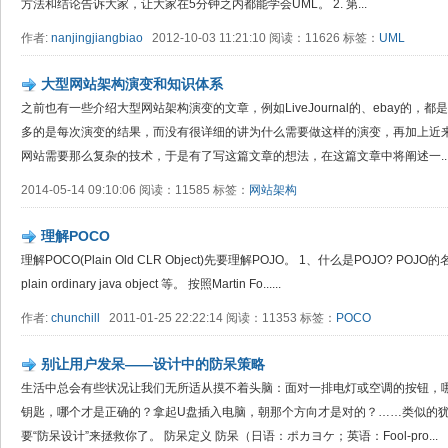
方法和结论告诉大家，让大家在5分钟之内都能学会UML。 2. 第...
作者:
nanjingjiangbiao
2012-10-03 11:21:10 阅读：11626 标签：
UML
大型网站架构演变和知识体系
之前也有一些介绍大型网站架构演变的文章，例如LiveJournal的、ebay的
多的是每次演变的结果，而没有很详细的讲为什么需要做这样的演变，再加上近
网站需要那么复杂的技术，于是有了写这篇文章的想法，在这篇文章中将阐述一..
2014-05-14 09:10:06 阅读：11585 标签：
网站架构
理解POCO
理解POCO(Plain Old CLR Object)先要理解POJO。 1、什么是POJO? POJO的名称有
plain ordinary java object 等。 按照Martin Fo......
作者:
chunchill
2011-01-25 22:22:14 阅读：11353 标签：
POCO
别让用户发呆——设计中的防呆策略
生活中总会有些状况让我们无所适从摸不着头脑：面对一排电灯或空调的按钮，
钥匙，哪个才是正确的？拿起U盘插入电脑，朝那个方向才是对的？……类似的
要“防呆设计”来拯救你了。 防呆定义 防呆（日语：ポカヨケ；英语：Fool-pro...