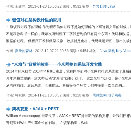
作者: 王建光 2013-01-20 15:56:22 阅读：9532 标签：
异常处理
Java
键值对在架构设计里的应用
1. 谈谈我对程序的理解 作为程序员你对程序是如何理解的？写这篇文章的时候
不是和教科书一样的，我每次听到程序二字我想到的只有两个东西：代码和数据
数据的过程。 做程序开发和做菜很像，数据就是食材，代码就是厨艺，做出的软件就
作者:
夏天的森林
2012-12-07 21:39:58 阅读：9454 标签：
Java
架构
Key-Valu
“米粉节”背后的故事——小米网抢购系统开发实践
2014年的米粉节 2014年4月9日凌晨，我和同事们对小米网的抢购系统做了
开年来最重要的一次大型活动“米粉节”就要开始了。 这次米粉节活动，是小米
从网站前端、后台系统、仓储物流、售后等各个环节，都将接受一次全面的...
作者: 韩祝鹏 2014-11-11 10:50:32 阅读：9228 标签：
网站架构
电子商务
架构妄想：AJAX + REST
William Vambenepe的最新文章，AJAX + REST是最新的架构妄想，让
寄期望对Web产生革命性的影响。 在该架构里，Web......