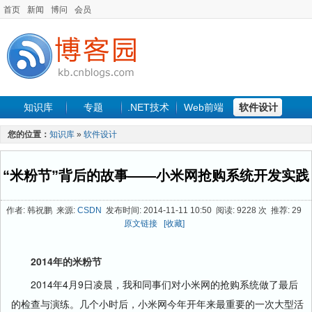
首页
新闻
博问
会员
知识库
专题
.NET技术
Web前端
软件设计
手机开发
软件工程
程序人生
项目管理
数据库
您的位置：
知识库
»
软件设计
最新文章
“米粉节”背后的故事——小米网抢购系统开发实践
作者: 韩祝鹏 来源:
CSDN
发布时间: 2014-11-11 10:50 阅读: 9228 次 推荐: 29
原文链接
[收藏]
2014年的米粉节
2014年4月9日凌晨，我和同事们对小米网的抢购系统做了最后
的检查与演练。几个小时后，小米网今年开年来最重要的一次大型活