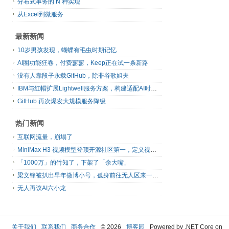
分布式事务的 N 种实现
从Excel到微服务
最新新闻
10岁男孩发现，蝴蝶有毛虫时期记忆
AI圈功能狂卷，付费寥寥，Keep正在试一条新路
没有人靠段子永载GitHub，除非谷歌姐夫
IBM与红帽扩展Lightwell服务方案，构建适配AI时代开源生态的可信基础设施
GitHub 再次爆发大规模服务降级
热门新闻
互联网流量，崩塌了
MiniMax H3 视频模型登顶开源社区第一，定义视频模型领域“斩杀线”
「1000万」的竹知了，下架了「余大嘴」
梁文锋被扒出早年微博小号，孤身前往无人区来一场相当 deep 的 seek 旅行
无人再议AI六小龙
关于我们
联系我们
商务合作
© 2026
博客园
Powered by .NET Core on