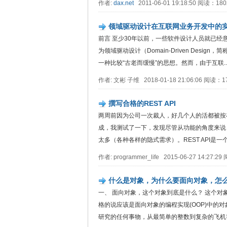
作者:
dax.net
2011-06-01 19:18:50 阅读：1
领域驱动设计在互联网业务开发中的
前言 至少30年以前，一些软件设计人员就已经意
为领域驱动设计（Domain-Driven Desi
一种比较“古老而缓慢”的思想。然而，由于互联..
作者: 文彬 子维 2018-01-18 21:06:06 阅读：
撰写合格的REST API
两周前因为公司一次裁人，好几个人的活都被按在
成，我测试了一下，发现尽管从功能的角度来说，
太多（各种各样的隐式需求）。REST API是一个系统
作者: programmer_life 2015-06-27 14:27
什么是对象，为什么要面向对象，怎
一、 面向对象，这个对象到底是什么？ 这个对
格的说应该是面向对象的编程实现(OOP)中的
研究的任何事物，从最简单的整数到复杂的飞机等