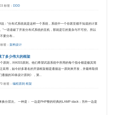
7003 标签：
DDD
amport说：“分布式系统就是这样一个系统，系统中一个你甚至都不知道的计算
。”一语道破了开发分布式系统的玄机，那就是它的复杂与不可控。所以
不要分布...
6 标签：
架构设计
就了多少伟大的框架
个原则，叫KISS原则。他们希望武器系统中所用的每个指令都是极其简
泛采用，如今好多著名的开源框架都是遵循这一原则来开发，并最终取得
遵循的30条设计原则》，第...
870 标签：
编程原则
框架
来换分层次。 一种是： 一边是PHP整的经典的LAMP stack；另外一边是