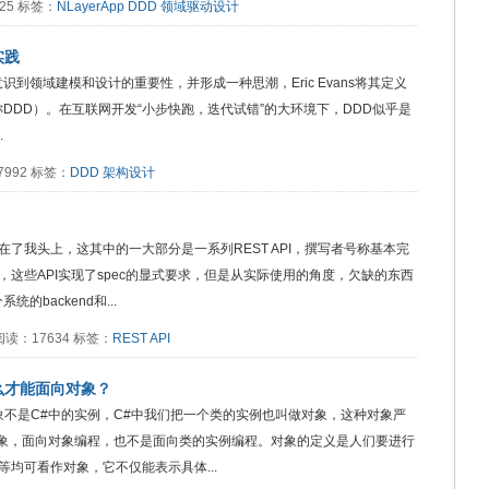
8025 标签：
NLayerApp
DDD
领域驱动设计
实践
识到领域建模和设计的重要性，并形成一种思潮，Eric Evans将其定义
gn，简称DDD）。在互联网开发“小步快跑，迭代试错”的大环境下，DDD似乎是
.
17992 标签：
DDD
架构设计
了我头上，这其中的一大部分是一系列REST API，撰写者号称基本完
这些API实现了spec的显式要求，但是从实际使用的角度，欠缺的东西
的backend和...
:29 阅读：17634 标签：
REST
API
么才能面向对象？
象不是C#中的实例，C#中我们把一个类的实例也叫做对象，这种对象严
对象，面向对象编程，也不是面向类的实例编程。对象的定义是人们要进行
均可看作对象，它不仅能表示具体...