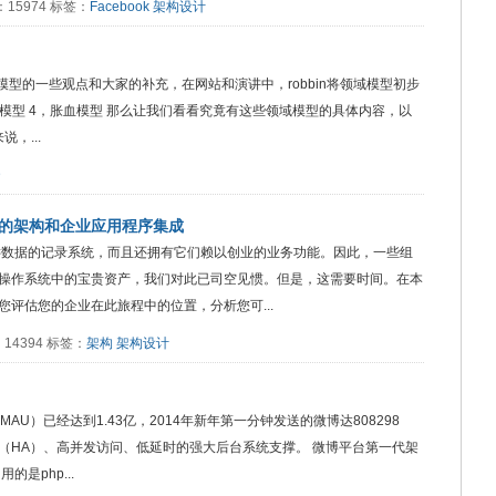
阅读：15974 标签：
Facebook
架构设计
模型的一些观点和大家的补充，在网站和演讲中，robbin将领域模型初步
充血模型 4，胀血模型 那么让我们看看究竟有这些领域模型的具体内容，以
，...
D
服务的架构和企业应用程序集成
键数据的记录系统，而且还拥有它们赖以创业的业务功能。因此，一些组
操作系统中的宝贵资产，我们对此已司空见惯。但是，这需要时间。在本
评估您的企业在此旅程中的位置，分析您可...
阅读：14394 标签：
架构
架构设计
AU）已经达到1.43亿，2014年新年第一分钟发送的微博达808298
（HA）、高并发访问、低延时的强大后台系统支撑。 微博平台第一代架
的是php...