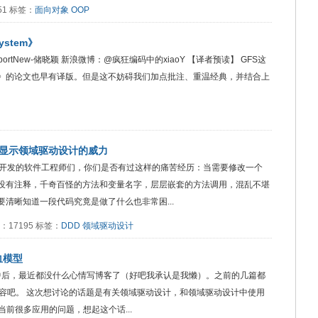
351 标签：
面向对象
OOP
ystem》
译：ImportNew-储晓颖 新浪微博：@疯狂编码中的xiaoY 【译者预读】 GFS这
System》的论文也早有译版。但是这不妨碍我们加点批注、重温经典，并结合上
子显示领域驱动设计的威力
开发的软件工程师们，你们是否有过这样的痛苦经历：当需要修改一个
，没有注释，千奇百怪的方法和变量名字，层层嵌套的方法调用，混乱不堪
要清晰知道一段代码究竟是做了什么也非常困...
阅读：17195 标签：
DDD
领域驱动设计
血模型
成家中后，最近都没什么心情写博客了（好吧我承认是我懒）。之前的几篇都
容吧。 这次想讨论的话题是有关领域驱动设计，和领域驱动设计中使用
前很多应用的问题，想起这个话...