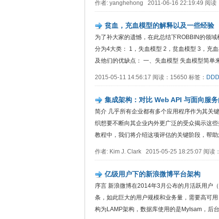
作者: yanghehong 2011-06-16 22:19:49 
贫血，充血模型的解释以及一些经验
为了补大家的遗憾，在此总结下ROBBIN的领域
分为4大类： 1，失血模型 2，贫血模型 3，
及他们的优缺点： 一、失血模型 失血模型简单来说
2015-05-11 14:56:17 阅读：15650 标签：
DD
集成架构：对比 Web API 与面向
简介 几乎所有企业都有多个应用程序作为其关
织想要不断向其企业内外更广泛的受众揭示这些
教程中，我们将介绍这项评估的关键阶段，帮助您
作者: Kim J. Clark 2015-05-25 18:25:07 
亿级用户下的新浪微博平台架构
序言 新浪微博在2014年3月公布的月活跃用户（M
条，如此巨大的用户规模和业务量，需要高可用
构为LAMP架构，数据库使用的是MyIsam，后台用