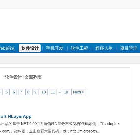
eb前端
软件设计
手机开发
软件工程
程序人生
项目管理
“软件设计”文章列表
4
5
6
7
8
9
10
11
···
18
Next >
t NLayerApp
牙团队出品的基于.NET 4.0的“面向领域N层分布式架构”代码示例，在codeplex
eplex.com/。架构图：点击查看大图代码下载：http://microsoftn...