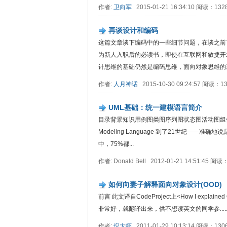
作者:
卫向军
2015-01-21 16:34:10 阅读：13
再谈设计和编码
这篇文章谈下编码中的一些细节问题，在谈之前
为新人入职后的必读书，即使在互联网和敏捷开
计思维的基础仍然是编码思维，面向对象思维的基
作者:
人月神话
2015-10-30 09:24:57 阅读：1
UML基础：统一建模语言简介
目录背景知识用例图类图序列图状态图活动图组件图部署图结束语 
Modeling Language 到了21世纪——
中，75%都...
作者: Donald Bell 2012-01-21 14:51:45 
如何向妻子解释面向对象设计(OOD)
前言 此文译自CodeProject上<How I explain
非常好，就翻译出来，供不想读英文的同学参.....
作者:
倪大虾
2011-01-29 10:13:14 阅读：13