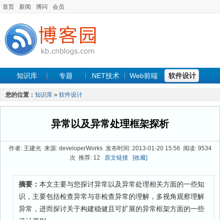
首页
新闻
博问
会员
知识库
专题
.NET技术
Web前端
软件设计
手机开发
软件工程
程序人生
项目管理
数据库
您的位置：
知识库
»
软件设计
最新文章
异常以及异常处理框架探析
作者: 王建光 来源: developerWorks 发布时间: 2013-01-20 15:56 阅读: 9534
次 推荐: 12
原文链接
[收藏]
摘要：
本文主要与您探讨异常以及异常处理相关方面的一些知
识，主要包括检查异常与非检查异常的理解，多视角观察理解
异常，进而探讨关于构建稳健且可扩展的异常框架方面的一些