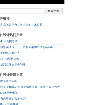
荐链接
程序员问答平台，解决您的技术难题
件设计热门文章
ML用例图总结
微服务实战（一）：微服务架构的优势与不足
深度理解依赖注入
ESTful架构详解
浅析深究什么是中间件
件设计最新文章
推荐系统的架构
60年前美国军方的这个编程原则，造就了多少伟大的框架
8s GC设计原则
布式事务的 N 种实现
Excel到微服务