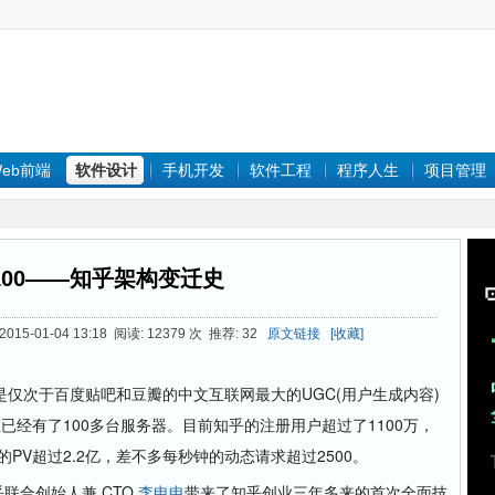
eb前端
软件设计
手机开发
软件工程
程序人生
项目管理
100——知乎架构变迁史
15-01-04 13:18 阅读: 12379 次 推荐: 32
原文链接
[收藏]
是仅次于百度贴吧和豆瓣的中文互联网最大的UGC(用户生成内容)
已经有了100多台服务器。目前知乎的注册用户超过了1100万，
PV超过2.2亿，差不多每秒钟的动态请求超过2500。
乎联合创始人兼 CTO
李申申
带来了知乎创业三年多来的首次全面技