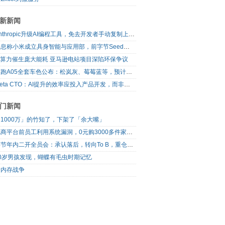
新新闻
Anthropic升级AI编程工具，免去开发者手动复制上下文
消息称小米成立具身智能与应用部，前字节Seed孔涛挂帅
AI算力催生庞大能耗 亚马逊电站项目深陷环保争议
零跑A05全套车色公布：松岚灰、莓莓蓝等，预计明日上市
Meta CTO：AI提升的效率应投入产品开发，而非增加休假
门新闻
1000万」的竹知了，下架了「余大嘴」
电商平台前员工利用系统漏洞，0元购3000多件家电！
字节年内二开全员会：承认落后，转向To B，重仓年轻人
10岁男孩发现，蝴蝶有毛虫时期记忆
新内存战争