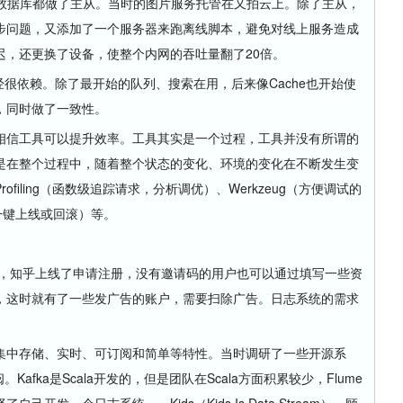
据库都做了主从。当时的图片服务托管在又拍云上。除了主从，
步问题，又添加了一个服务器来跑离线脚本，避免对线上服务造成
迟，还更换了设备，使整个内网的吞吐量翻了20倍。
经很依赖。除了最开始的队列、搜索在用，后来像Cache也开始使
，同时做了一致性。
信工具可以提升效率。工具其实是一个过程，工具并没有所谓的
是在整个过程中，随着整个状态的变化、环境的变化在不断发生变
filing（函数级追踪请求，分析调优）、Werkzeug（方便调试的
t（一键上线或回滚）等。
，知乎上线了申请注册，没有邀请码的用户也可以通过填写一些资
，这时就有了一些发广告的账户，需要扫除广告。日志系统的需求
中存储、实时、可订阅和简单等特性。当时调研了一些开源系
Kafka是Scala开发的，但是团队在Scala方面积累较少，Flume
发一个日志系统——Kids（Kids Is Data Stream）。顾