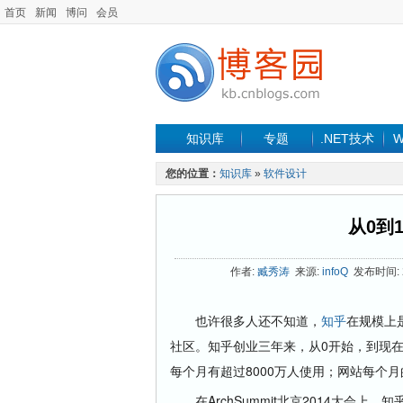
首页
新闻
博问
会员
知识库
专题
.NET技术
W
您的位置：
知识库
»
软件设计
从0到
作者:
臧秀涛
来源:
infoQ
发布时间: 20
也许很多人还不知道，
知乎
在规模上
社区。知乎创业三年来，从0开始，到现在
每个月有超过8000万人使用；网站每个月的
在ArchSummit北京2014大会上，知