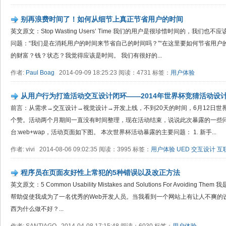
别再浪费时间了！如何从细节上真正节省用户的时间
英文原文：Stop Wasting Users’ Time 我们的用户是很珍惜时间的，我
问题：“我们是在消耗用户的时间来节省自己的时间吗？”“在这里要如何节省用户
的财富？钱？状态？我觉得应该是时间。 我们有很好的...
作者:
Paul Boag
2014-09-09 18:25:23 阅读：4731 标签：
用户体验
从用户行为打造活动交互设计闭环——2014年世界杯竞猜活动设
前言：从需求→交互设计→视觉设计→开发上线，不到20天的时间，6月12日
个赞。活动两个月期间一直没有时间整理，现在活动结束，说说此次暴露的一些问
台:web+wap，活动页面如下图。 本次世界杯活动暴露的主要问题： 1. 新手...
作者: vivi 2014-08-06 09:02:35 阅读：3995 标签：
用户体验
UED
交互设计
互
程序员在页面友好性上常犯的5种错误以及改正方法
英文原文：5 Common Usability Mistakes and Solutions For Avoidi
帮助促使我成为了一名优秀的Web开发人员。当我看到一个网站上有让人不爽的
西为什么做不好？...