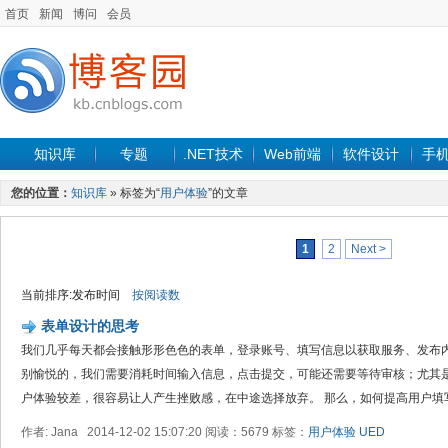
首页
新闻
博问
会员
知识库
专题
.NET技术
Web前端
软件设计
手
您的位置：
知识库
» 标签为“
用户体验
”的文章
1
2
Next >
当前排序:发布时间
按阅读数
表单设计的思考
我们几乎每天都会接触形形色色的表单，登录账号、填写信息以获取服务、发布
别愉悦的，我们需要消耗时间输入信息，点击提交，可能还需要等待审核；尤其
户体验较差，很容易让人产生挫败感，在中途选择放弃。 那么，如何提高用户填写表
作者: Jana 2014-12-02 15:07:20 阅读：5679 标签：
用户体验
UED