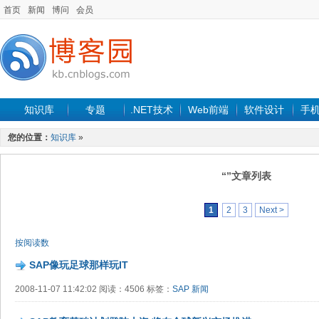
首页
新闻
博问
会员
知识库
专题
.NET技术
Web前端
软件设计
手
您的位置：
知识库
»
“”文章列表
1
2
3
Next >
按阅读数
SAP像玩足球那样玩IT
2008-11-07 11:42:02 阅读：4506 标签：
SAP
新闻