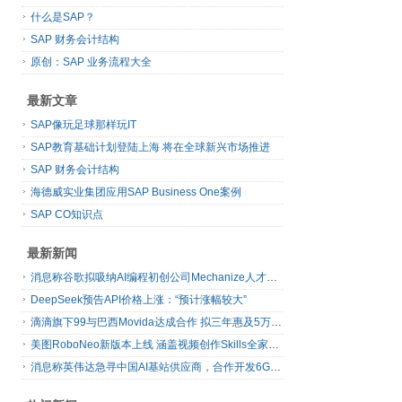
什么是SAP？
SAP 财务会计结构
原创：SAP 业务流程大全
最新文章
SAP像玩足球那样玩IT
SAP教育基础计划登陆上海 将在全球新兴市场推进
SAP 财务会计结构
海德威实业集团应用SAP Business One案例
SAP CO知识点
最新新闻
消息称谷歌拟吸纳AI编程初创公司Mechanize人才并获取技术授权
DeepSeek预告API价格上涨：“预计涨幅较大”
滴滴旗下99与巴西Movida达成合作 拟三年惠及5万名网约车司机
美图RoboNeo新版本上线 涵盖视频创作Skills全家桶等8项能力
消息称英伟达急寻中国AI基站供应商，合作开发6G基站