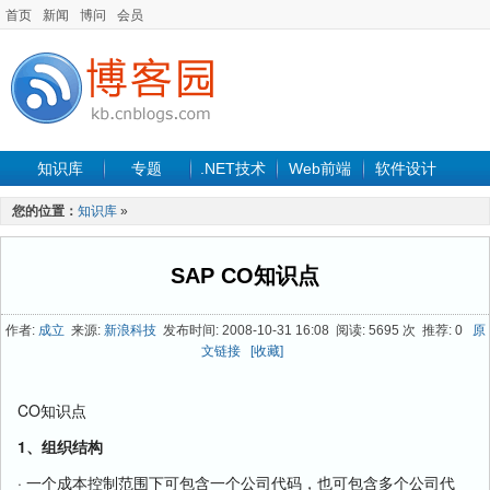
首页
新闻
博问
会员
知识库
专题
.NET技术
Web前端
软件设计
手机开发
软件工程
程序人生
项目管理
数据库
您的位置：
知识库
»
最新文章
SAP CO知识点
作者:
成立
来源:
新浪科技
发布时间: 2008-10-31 16:08 阅读: 5695 次 推荐: 0
原
文链接
[收藏]
CO知识点
1、组织结构
· 一个成本控制范围下可包含一个公司代码，也可包含多个公司代