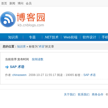
首页
新闻
博问
会员
知识库
专题
.NET技术
Web前端
软件设计
手
您的位置：
知识库
» 标签为“
术语
”的文章
当前排序:发布时间
按阅读数
SAP 术语
作者:
chinaswen
2008-10-27 11:55:17 阅读：19065 标签：
SAP
术语
关于我们
联系我们
商务合作
©