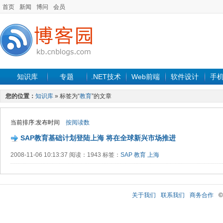
首页
新闻
博问
会员
知识库
专题
.NET技术
Web前端
软件设计
手
您的位置：
知识库
» 标签为“
教育
”的文章
当前排序:发布时间
按阅读数
SAP教育基础计划登陆上海 将在全球新兴市场推进
2008-11-06 10:13:37 阅读：1943 标签：
SAP
教育
上海
关于我们
联系我们
商务合作
©