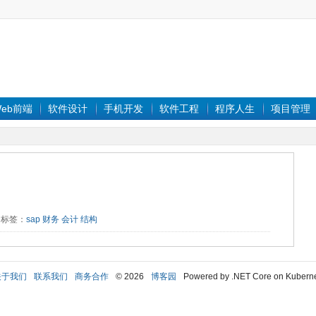
eb前端
软件设计
手机开发
软件工程
程序人生
项目管理
9 标签：
sap
财务
会计
结构
关于我们
联系我们
商务合作
© 2026
博客园
Powered by .NET Core on Kubern