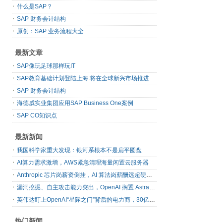
什么是SAP？
SAP 财务会计结构
原创：SAP 业务流程大全
最新文章
SAP像玩足球那样玩IT
SAP教育基础计划登陆上海 将在全球新兴市场推进
SAP 财务会计结构
海德威实业集团应用SAP Business One案例
SAP CO知识点
最新新闻
我国科学家重大发现：银河系根本不是扁平圆盘
AI算力需求激增，AWS紧急清理海量闲置云服务器
Anthropic 芯片岗薪资倒挂，AI 算法岗薪酬远超硬件工程师
漏洞挖掘、自主攻击能力突出，OpenAI 搁置 Astra 模型发布
英伟达盯上OpenAI“星际之门”背后的电力商，30亿美元直接入股
热门新闻