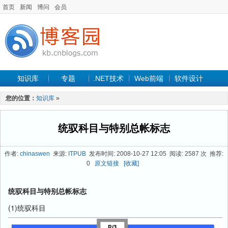
首页
新闻
博问
会员
知识库
专题
.NET技术
Web前端
软件设计
手机开发
软件工程
程序人生
项目管理
数据库
您的位置：
知识库
»
最新文章
统驭科目与特别总帐标志
作者:
chinaswen
来源:
ITPUB
发布时间: 2008-10-27 12:05 阅读: 2587 次 推荐:
0
原文链接
[收藏]
统驭科目与特别总帐标志
(1)统驭科目