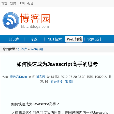
首页
新闻
博问
会员
知识库
专题
.NET技术
Web前端
软件设计
手机开发
软件工程
程序人生
项目管理
数据库
您的位置：
知识库
»
Web前端
最新文章
如何快速成为Javascript高手的思考
作者:
慢热君Kevin
来源:
博客园
发布时间: 2012-07-20 23:39 阅读: 10820 次 推
荐: 86
原文链接
[收藏]
如何快速成为Javascript高手？
之前我拿这个问题问过我的同事，也问过国内的一些Javascript