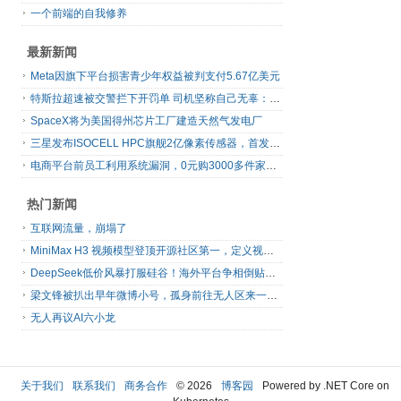
一个前端的自我修养
最新新闻
Meta因旗下平台损害青少年权益被判支付5.67亿美元
特斯拉超速被交警拦下开罚单 司机坚称自己无辜：是FSD自动驾驶开的车
SpaceX将为美国得州芯片工厂建造天然气发电厂
三星发布ISOCELL HPC旗舰2亿像素传感器，首发16-bit RAW输出
电商平台前员工利用系统漏洞，0元购3000多件家电！
热门新闻
互联网流量，崩塌了
MiniMax H3 视频模型登顶开源社区第一，定义视频模型领域“斩杀线”
DeepSeek低价风暴打服硅谷！海外平台争相倒贴V4 Flash
梁文锋被扒出早年微博小号，孤身前往无人区来一场相当 deep 的 seek 旅行
无人再议AI六小龙
关于我们
联系我们
商务合作
© 2026
博客园
Powered by .NET Core on