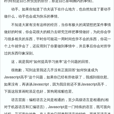
杆(特别是自己所负责的部分，那是自己影响圈内的事情)。
动手。如果你知道了功夫该下在什么地方，也自然知道了要动手
做什么，动手也会成为快乐的事情。
不知道大家有没有这样的经历，当你有极大的渴望想把某件事情
做好的时候，你会花很大的精力去研究怎样把事情做好，为此你会学
习很多相关的东西，平时你可能花一周时间也学不会的东西，你花一
个上午就学会了，还应用到了你要做到事情中，并且事后你会对所学
过的东西印象深刻。
这，就是我对“如何提高学习效率”这个问题的回答。
很抱歉，写到这里我还几乎没有正面回答“如何快速成为
Javascript高手”这个问题，如果你已经有所收获了，我感到很欣慰。
如果没有，再谈谈Javascript，因为我目前还不算Javascript高手，
下面这段算画蛇添足也好，算狗尾续貂也罢。
语言层面：编程语言之间是相通的，至少高级语言是相通的(相
对于机器语言和汇编语言)，Javascript是一门特殊的语言，既可面向
过程、又可面向对象。有人喜欢它弱类型语言的特性，而将其语言本