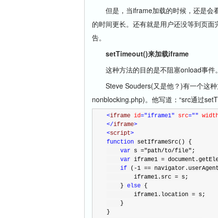
但是，当iframe加载的时候，还是
的时间更长。还有就是用户还没等到页面
告。
setTimeout()来加载iframe
这种方法的目的是不阻塞onload事件
Steve Souders(又是他？)有一个这种方法的测试页
nonblocking.php)。他写道：“sr
<
iframe 
id
="iframe1"
 src
=""
 widt
</
iframe
>
<
script
>
function
 setIframeSrc() {
var
 s 
=
"
path/to/file
"
;
var
 iframe1 
=
 document.getEl
if
 (
-
1
 ==
 navigator.userAgen
        iframe1.src 
=
 s;
    } 
else
 {
        iframe1.location 
=
 s;
    }
}