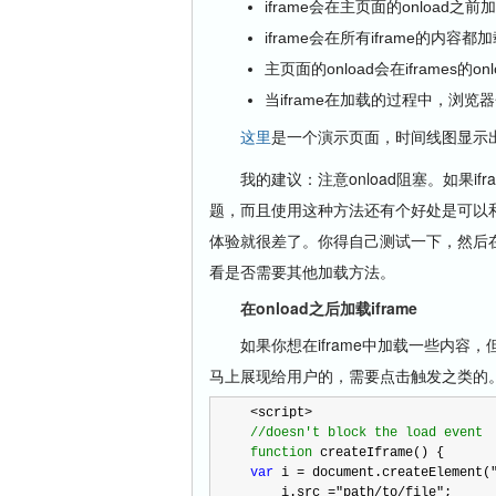
iframe会在主页面的onload之前
iframe会在所有iframe的内容都加
主页面的onload会在iframes
当iframe在加载的过程中，浏
这里
是一个演示页面，时间线图显示出i
我的建议：注意onload阻塞。如果if
题，而且使用这种方法还有个好处是可以和
体验就很差了。你得自己测试一下，然后在 http:
看是否需要其他加载方法。
在onload之后加载iframe
如果你想在iframe中加载一些内容
马上展现给用户的，需要点击触发之类的。
<
script
>
//
doesn't block the load event
function
 createIframe() {
var
 i 
=
 document.createElement(
    i.src 
=
"
path/to/file
"
;