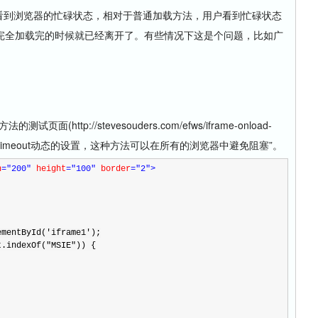
会看到浏览器的忙碌状态，相对于普通加载方法，用户看到忙碌状态
完全加载完的时候就已经离开了。有些情况下这是个问题，比如广
。
面(http://stevesouders.com/efws/iframe-onload-
c通过setTimeout动态的设置，这种方法可以在所有的浏览器中避免阻塞”。
h
="200"
 height
="100"
 border
="2"
>
ementById(
'
iframe1
'
);
t.indexOf(
"
MSIE
"
)) {