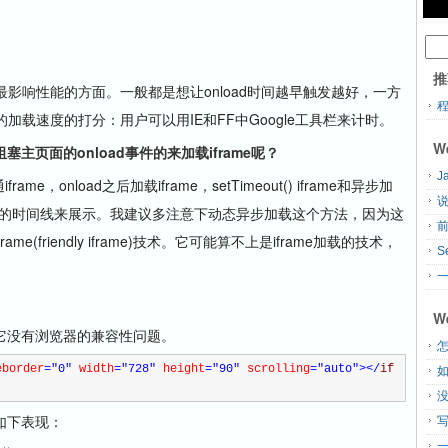
推
影响性能的方面。一般都是想让onload时间越早触发越好，一方
的加载速度的打分：用户可以用IE和FF中Google工具栏来计时。
W
面的onload事件的来加载iframe呢？
J
，onload之后加载iframe，setTimeout() iframe和异步加
说
IE8的时间线来展示。我建议多注意下动态异步加载这个方法，因为这
(friendly iframe)技术。它可能算不上是iframe加载的技术，
S
。
一
W
没有浏览器的兼容性问题。
怎
eborder
="0"
 width
="728"
 height
="90"
 scrolling
="auto"
>
</
if
如下表现：