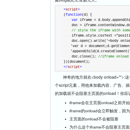
<
script
>
(
function
(d) {
var
 iframe 
=
 d.body.appendCh
    doc 
=
 iframe.contentWindow.d
//
 style the iframe with som
    iframe.style.cssText 
=
"
posit
    doc.open().write(
'
<body onlo
　　'
var d = document;d.getElemen
　　'
appendChild(d.createElement(
    doc.close(); 
//
iframe onload
})(document);
</
script
>
神奇的地方就在<body onload="">
个script元素，用他来加载内容、广告、插件
的加载就不会阻塞主页面的onload！你
iframe会在主页面onload之前开
iframe的onload会立即触发，因
主页面的onload不会被阻塞
为什么这个iframe不会阻塞主页面的on