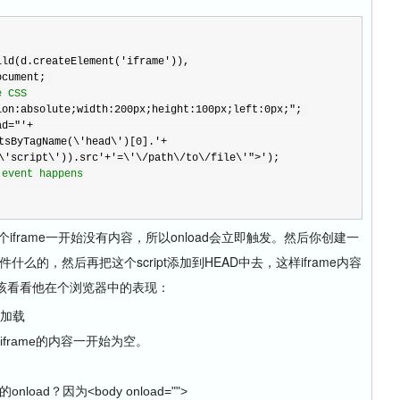
ild(d.createElement(
'
iframe
'
)),
ocument; 
e CSS
ion:absolute;width:200px;height:100px;left:0px;
"
; 
ad="
'
+
tsByTagName(\'head\')[0].
'
+
\'script\')).src
'
+
'
=\'\/path\/to\/file\'">
'
);
 event happens
:这个iframe一开始没有内容，所以onload会立即触发。然后你创建一
什么的，然后再把这个script添加到HEAD中去，这样iframe内容
应该看看他在个浏览器中的表现：
始加载
为iframe的内容一开始为空。
load？因为<body onload="">