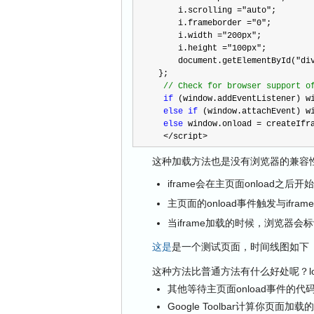
    i.scrolling 
=
"
auto
"
;
    i.frameborder 
=
"
0
"
;
    i.width 
=
"
200px
"
;
    i.height 
=
"
100px
"
;
    document.getElementById(
"
di
};
//
 Check for browser support o
if
 (window.addEventListener) w
else 
if
 (window.attachEvent) w
else
 window.onload 
=
 createIfr
<
/
script>
这种加载方法也是没有浏览器的兼容
iframe会在主页面onload之后开
主页面的onload事件触发与ifra
当iframe加载的时候，浏览器会
这是
是一个测试页面，时间线图如下
这种方法比普通方法有什么好处呢？lo
其他等待主页面onload事件的代
Google Toolbar计算你页面