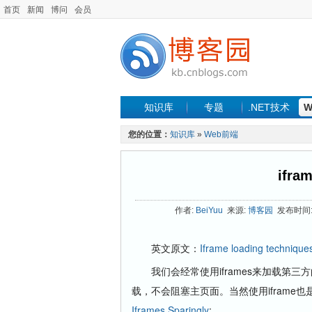
首页
新闻
博问
会员
知识库
专题
.NET技术
W
您的位置：
知识库
»
Web前端
ifr
作者:
BeiYuu
来源:
博客园
发布时间: 2
英文原文：
Iframe loading techniqu
我们会经常使用iframes来加载第三方
载，不会阻塞主页面。当然使用iframe也是有
Iframes Sparingly
: