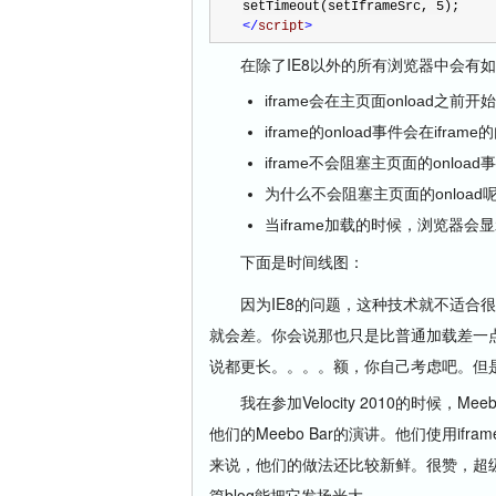
setTimeout(setIframeSrc, 
5
);
</
script
>
在除了IE8以外的所有浏览器中会有如
iframe会在主页面onload之前开
iframe的onload事件会在ifr
iframe不会阻塞主页面的onload事
为什么不会阻塞主页面的onload呢(IE
当iframe加载的时候，浏览器会
下面是时间线图：
因为IE8的问题，这种技术就不适合很多
就会差。你会说那也只是比普通加载差一点点
说都更长。。。。额，你自己考虑吧。但
我在参加Velocity 2010的时候，Meebo的
他们的Meebo Bar的演讲。他们使用i
来说，他们的做法还比较新鲜。很赞，超
篇blog能把它发扬光大。