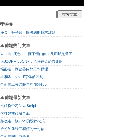
荐链接
程序员问答平台，解决您的技术难题
eb前端热门文章
avascript闭包——懂不懂由你，反正我是懂了
说JSON和JSONP，也许你会豁然开朗
前端必读：浏览器内部工作原理
erif和Sans-serif字体的区别
个前端工程师眼里的NodeJS
eb前端最新文章
么轻松学习JavaScript
如何打好前端游击战
没那么难，谈CSS的设计模式
写给初学前端工程师的一封信
一个前端的自我修养