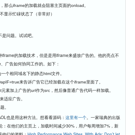
监听，那么iframe的加载就会阻塞主页面的onload。
终于不显示忙碌状态了（非常好）
是问题。试试吧。
ame的加载技术，但是是用iframe来盛放广告的。他的亮点不
ame、广告如何协同工作的。如下：
c为一个相同域名下的静态html文件。
DapIF=true来告诉广告它已经加载在这个iframe里面了。
ript元素加上广告的url作为src，然后像普通广告代码一样加载。
小来适应广告。
问题。
AOL也是用这种方法。想看看源码：
这里有一个
。一家瑞典的出版
错的结论：在他们的主页上，加载时间减少30%，用户每周增加7%，新
看他们的资料：
High Performance Web Sites, With Ads: Don’t let