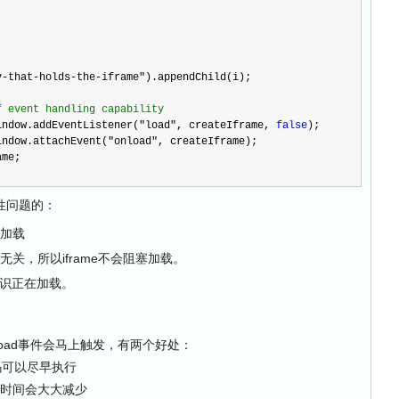
v-that-holds-the-iframe
"
).appendChild(i);
f event handling capability
indow.addEventListener(
"
load
"
, createIframe, 
false
);
indow.attachEvent(
"
onload
"
, createIframe);
ame;
性问题的：
始加载
me无关，所以iframe不会阻塞加载。
标识正在加载。
ad事件会马上触发，有两个好处：
码可以尽早执行
加载的时间会大大减少