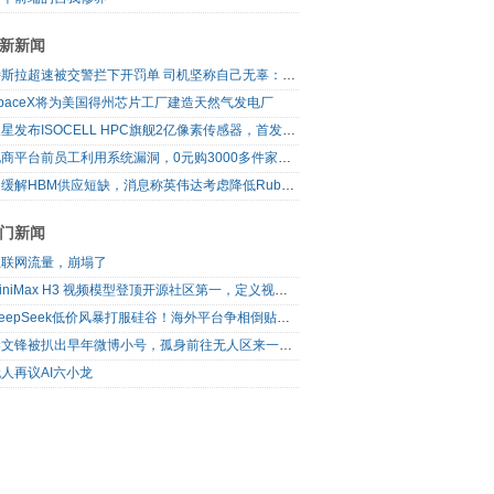
新新闻
特斯拉超速被交警拦下开罚单 司机坚称自己无辜：是FSD自动驾驶开的车
paceX将为美国得州芯片工厂建造天然气发电厂
三星发布ISOCELL HPC旗舰2亿像素传感器，首发16-bit RAW输出
电商平台前员工利用系统漏洞，0元购3000多件家电！
为缓解HBM供应短缺，消息称英伟达考虑降低Rubin Ultra GPU配置
门新闻
互联网流量，崩塌了
MiniMax H3 视频模型登顶开源社区第一，定义视频模型领域“斩杀线”
DeepSeek低价风暴打服硅谷！海外平台争相倒贴V4 Flash
梁文锋被扒出早年微博小号，孤身前往无人区来一场相当 deep 的 seek 旅行
人再议AI六小龙