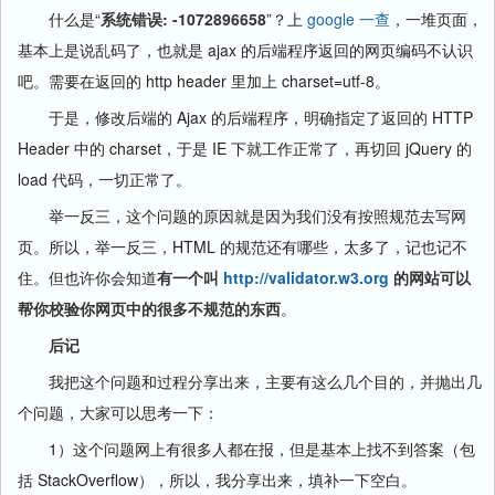
什么是“
系统错误: -1072896658
”？上
google 一查
，一堆页面，
基本上是说乱码了，也就是 ajax 的后端程序返回的网页编码不认识
吧。需要在返回的 http header 里加上 charset=utf-8。
于是，修改后端的 Ajax 的后端程序，明确指定了返回的 HTTP
Header 中的 charset，于是 IE 下就工作正常了，再切回 jQuery 的
load 代码，一切正常了。
举一反三，这个问题的原因就是因为我们没有按照规范去写网
页。所以，举一反三，HTML 的规范还有哪些，太多了，记也记不
住。但也许你会知道
有一个叫
http://validator.w3.org
的网站可以
帮你校验你网页中的很多不规范的东西
。
后记
我把这个问题和过程分享出来，主要有这么几个目的，并抛出几
个问题，大家可以思考一下：
1）这个问题网上有很多人都在报，但是基本上找不到答案（包
括 StackOverflow），所以，我分享出来，填补一下空白。