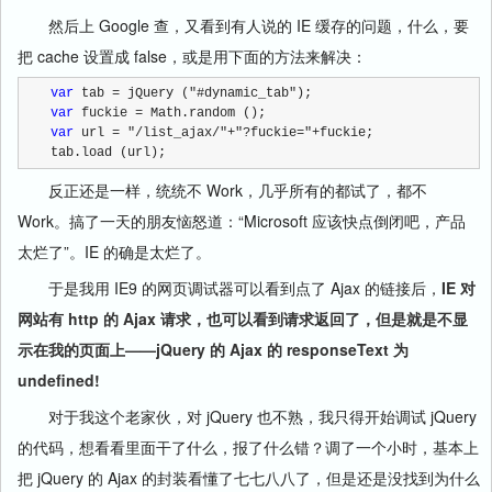
然后上 Google 查，又看到有人说的 IE 缓存的问题，什么，要
把 cache 设置成 false，或是用下面的方法来解决：
var
 tab = jQuery ("#dynamic_tab");
var
 fuckie = Math.random ();
var
 url = "/list_ajax/"+"?fuckie="+fuckie;
tab.load (url);
反正还是一样，统统不 Work，几乎所有的都试了，都不
Work。搞了一天的朋友恼怒道：“Microsoft 应该快点倒闭吧，产品
太烂了”。IE 的确是太烂了。
于是我用 IE9 的网页调试器可以看到点了 Ajax 的链接后，
IE 对
网站有 http 的 Ajax 请求，也可以看到请求返回了，但是就是不显
示在我的页面上——jQuery 的 Ajax 的 responseText 为
undefined!
对于我这个老家伙，对 jQuery 也不熟，我只得开始调试 jQuery
的代码，想看看里面干了什么，报了什么错？调了一个小时，基本上
把 jQuery 的 Ajax 的封装看懂了七七八八了，但是还是没找到为什么