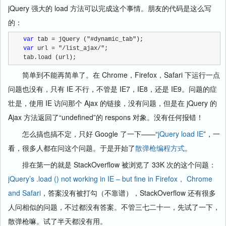
jQuery 强大的 load 方法可以完成这个事情。朋友的代码是这么写
的：
var
 tab = jQuery ("#dynamic_tab");
var
 url = "/list_ajax/";
tab.load (url);
简单到不能再简单了。在 Chrome，Firefox，Safari 下运行一点
问题也没有，只有 IE 不行，不管是 IE7，IE8，还是 IE9。问题的症
壮是，使用 IE 访问那个 Ajax 的链接，没有问题，但是在 jQuery 的
Ajax 方法返回了“undefined”的 respons 对象。没有任何报错！
怎么搞也搞不定，只好 Google 了一下——“
jQuery load IE
”，一
看，很多人都在问这个问题。于是开始了
散弹枪编程方式
。
排在第一的就是 StackOverflow 被浏览了 33K 次的这个问题：
jQuery’s .load () not working in IE – but fine in Firefox， Chrome
and Safari
，答案没有被打勾（不靠谱），StackOverflow 还有很多
人问相似的问题，不过都没有答案。不管三七二十一，先试了一下，
散弹枪嘛。试了半天都没有用。