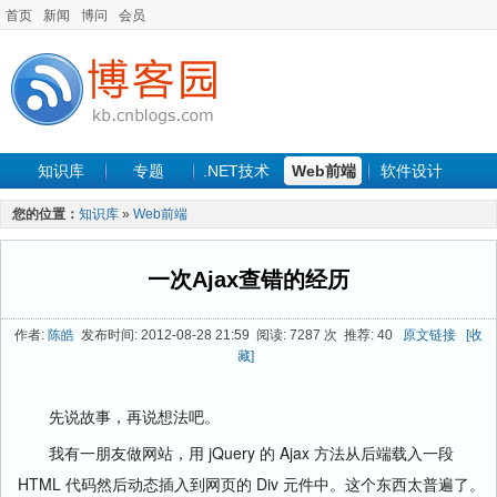
首页
新闻
博问
会员
知识库
专题
.NET技术
Web前端
软件设计
手机开发
软件工程
程序人生
项目管理
数据库
您的位置：
知识库
»
Web前端
最新文章
一次Ajax查错的经历
作者:
陈皓
发布时间: 2012-08-28 21:59 阅读: 7287 次 推荐: 40
原文链接
[收
藏]
先说故事，再说想法吧。
我有一朋友做网站，用 jQuery 的 Ajax 方法从后端载入一段
HTML 代码然后动态插入到网页的 Div 元件中。这个东西太普遍了。