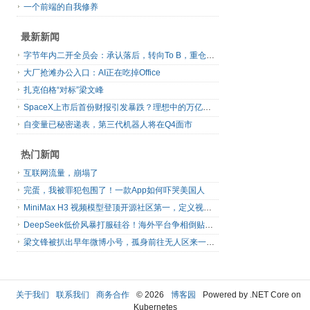
一个前端的自我修养
最新新闻
字节年内二开全员会：承认落后，转向To B，重仓年轻人
大厂抢滩办公入口：AI正在吃掉Office
扎克伯格“对标”梁文峰
SpaceX上市后首份财报引发暴跌？理想中的万亿营收太空AI公司，正在靠地面AI云挣钱
自变量已秘密递表，第三代机器人将在Q4面市
热门新闻
互联网流量，崩塌了
完蛋，我被罪犯包围了！一款App如何吓哭美国人
MiniMax H3 视频模型登顶开源社区第一，定义视频模型领域“斩杀线”
DeepSeek低价风暴打服硅谷！海外平台争相倒贴V4 Flash
梁文锋被扒出早年微博小号，孤身前往无人区来一场相当 deep 的 seek 旅行
关于我们
联系我们
商务合作
© 2026
博客园
Powered by .NET Core on
Kubernetes