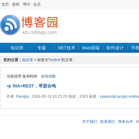
首页
新闻
博问
会员
知识库
专题
.NET技术
Web前端
软件设计
手
您的位置：
知识库
» 标签为“
restria
”的文章
当前排序:发布时间
按阅读数
RIA+REST，琴瑟合鸣
作者:
Flyingis
2009-05-19 10:25:25 阅读：2363 标签：
javascript
arcgis
restria
关于我们
联系我们
商务合作
©