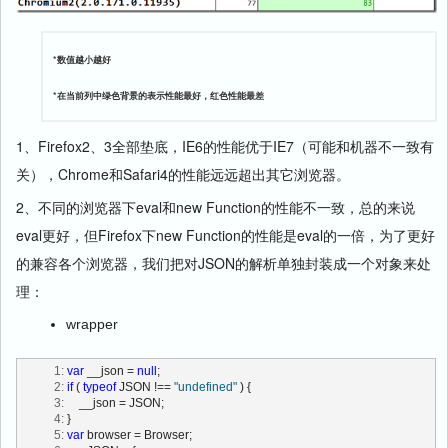
*数值越小越好
*在当前列中绿色背景的表示性能最好，红色性能最差
1、Firefox2、3全部垫底，IE6的性能优于IE7（可能和机器不一致有
关），Chrome和Safari4的性能远远超出其它浏览器。
2、不同的浏览器下eval和new Function的性能不一致，总的来说
eval更好，但Firefox下new Function的性能是eval的一倍，为了更好
的兼容各个浏览器，我们把对JSON的解析单独封装成一个对象来处
理：
wrapper
   1:
var
 __json = 
null
;
   2:
if
 ( 
typeof
 JSON !== 
"undefined"
 ) {
   3:
     __json = JSON;
   4:
 }
   5:
var
 browser = Browser;