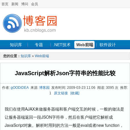
首页
新闻
博问
会员
知识库
专题
.NET技术
Web前端
软件设计
手机开发
软件工程
程序人生
项目管理
数据库
您的位置：
知识库
»
Web前端
最新文章
JavaScript解析Json字符串的性能比较
作者:
gOODiDEA
来源:
博客园
发布时间: 2009-03-23 11:06 阅读: 3095 次 推荐:
1
原文链接
[收藏]
我们在使用AJAX来做服务器端和客户端交互的时候，一般的做法是
让服务器端返回一段JSON字符串，然后在客户端把它解析成
JavaScript对象。解析时用到的方法一般是eval或者new function，