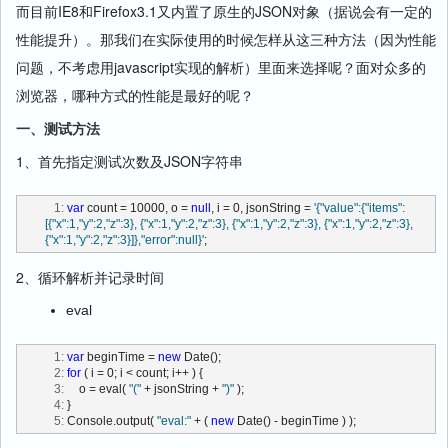
而目前IE8和Firefox3.1又内置了原生的JSON对象（据说会有一定的
性能提升）。那我们在实际使用的时候怎样从这三种方法（因为性能
问题，不考虑用javascript实现的解析）里面来选择呢？面对众多的
浏览器，哪种方式的性能是最好的呢？
一、测试方法
1、首先指定测试次数及JSON字符串
   1:
var
 count = 10000, o = 
null
, i = 0, jsonString = 
'{"value":{"items": 
[{"x":1,"y":2,"z":3}, {"x":1,"y":2,"z":3}, {"x":1,"y":2,"z":3}, {"x":1,"y":2,"z":3}, 
{"x":1,"y":2,"z":3}]},"error":null}'
;
2、循环解析并记录时间
eval
   1:
var
 beginTime = 
new
 Date();
   2:
for
 ( i = 0; i < count; i++ ) {
   3:
     o = eval( 
"("
 + jsonString + 
")"
 );
   4:
 }
   5:
 Console.output( 
"eval:"
 + ( 
new
 Date() - beginTime ) );