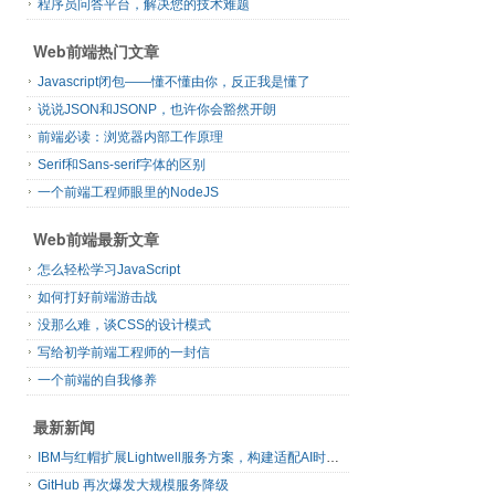
程序员问答平台，解决您的技术难题
Web前端热门文章
Javascript闭包——懂不懂由你，反正我是懂了
说说JSON和JSONP，也许你会豁然开朗
前端必读：浏览器内部工作原理
Serif和Sans-serif字体的区别
一个前端工程师眼里的NodeJS
Web前端最新文章
怎么轻松学习JavaScript
如何打好前端游击战
没那么难，谈CSS的设计模式
写给初学前端工程师的一封信
一个前端的自我修养
最新新闻
IBM与红帽扩展Lightwell服务方案，构建适配AI时代开源生态的可信基础设施
GitHub 再次爆发大规模服务降级