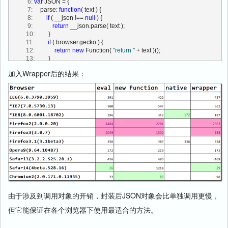
   6:
var
 JSON = {
   7:
     parse: 
function
( text ) {
   8:
if
 ( __json !== 
null
 ) {
   9:
return
 __json.parse( text );
  10:
         }
  11:
if
 ( browser.gecko ) {
  12:
return
new
 Function( 
"return "
 + text )();
  13:
         }
  14:
return
 eval( 
"("
 + text + 
")"
 )
加入Wrapper后的结果：
  15:
     }
  16:
 };          
  17:
var
 beginTime = 
new
 Date();
  18:
for
 ( i = 0; i < count; i++ ) {
  19:
     o = JSON.parse( jsonString ); }
  20:
 Console.output( 
"wrapper:"
 + ( 
new
 Date() - beginTime ) );
由于涉及到调用对象的开销，封装后JSON对象会比单独调用更慢，
但它能保证在各个浏览器下使用最适合的方法。