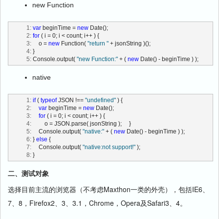
new Function
   1:
var
 beginTime = 
new
 Date();
   2:
for
 ( i = 0; i < count; i++ ) {
   3:
     o = 
new
 Function( 
"return "
 + jsonString )();
   4:
 }
   5:
 Console.output( 
"new Function:"
 + ( 
new
 Date() - beginTime ) );
native
   1:
if
 ( 
typeof
 JSON !== 
"undefined"
 ) {
   2:
var
 beginTime = 
new
 Date();
   3:
for
 ( i = 0; i < count; i++ ) {
   4:
         o = JSON.parse( jsonString );     }
   5:
     Console.output( 
"native:"
 + ( 
new
 Date() - beginTime ) );
   6:
 } 
else
 {
   7:
     Console.output( 
"native:not support!"
 );
   8:
 }
二、测试对象
选择目前主流的浏览器（不考虑Maxthon一类的外壳），包括IE6、
7、8，Firefox2、3、3.1，Chrome，Opera及Safari3、4。