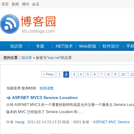
首页
新闻
博问
会员
知识库
专题
.NET技术
Web前端
软件设计
手
您的位置：
知识库
» 标签为“
asp.net
”的文章
< Prev
1
2
3
4
5
6
7
8
9
10
11
当前排序:发布时间
按阅读数
ASP.NET MVC3 Service Location
介绍 ASP.NET MVC3 的一个重要的新特性就是允许注册一个服务点 Service L
版本的 MVC 已经提供了 Service Location 和......
作者:
haogj
2011-02-14 23:13:33 阅读：4081 标签：
ASP.NET
MVC
Service