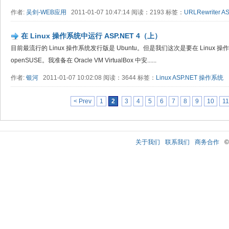
作者:
吴剑-WEB应用
2011-01-07 10:47:14 阅读：2193 标签：
URLRewriter
AS
在 Linux 操作系统中运行 ASP.NET 4（上）
目前最流行的 Linux 操作系统发行版是 Ubuntu。但是我们这次是要在 Linux 操
openSUSE。我准备在 Oracle VM VirtualBox 中安......
作者:
银河
2011-01-07 10:02:08 阅读：3644 标签：
Linux
ASP.NET
操作系统
< Prev
1
2
3
4
5
6
7
8
9
10
11
关于我们
联系我们
商务合作
©