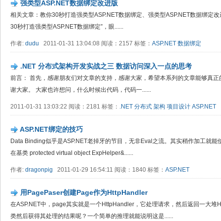
强类型ASP.NET数据绑定改进版
相关文章：教你30秒打造强类型ASP.NET数据绑定、强类型ASP.NET数据绑定改进版
30秒打造强类型ASP.NET数据绑定”，眼......
作者:
dudu
2011-01-31 13:04:08 阅读：2157 标签：
ASP.NET
数据绑定
.NET 分布式架构开发实战之三 数据访问深入一点的思考
前言： 首先，感谢朋友们对文章的支持，感谢大家，希望本系列的文章能够真正
谢大家。 大家也许想问，什么时候出代码，代码一......
2011-01-31 13:03:22 阅读：2181 标签：
.NET
分布式
架构
项目设计
ASP.NET
ASP.NET绑定的技巧
Data Binding似乎是ASP.NET老掉牙的节目，无非Eval之流。其实稍作加工
在基类 protected virtual object ExpHelper&......
作者:
dragonpig
2011-01-29 16:54:11 阅读：1840 标签：
ASP.NET
用PagePaser创建Page作为HttpHandler
在ASP.NET中，page其实就是一个HttpHandler，它处理请求，然后返回一大
类然后获得其处理的结果呢？一个简单的推理就能说明这是......