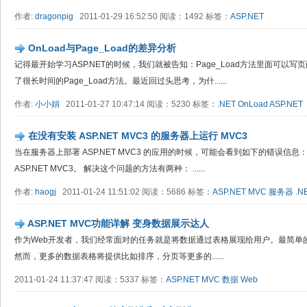
作者:
dragonpig
2011-01-29 16:52:50 阅读：1492 标签：
ASP.NET
OnLoad与Page_Load的差异分析
记得最开始学习ASP.NET的时候，我们就被告知：Page_Load方法里面可以
了很长时间的Page_Load方法。最近回过头思考，为什......
作者:
小小娟
2011-01-27 10:47:14 阅读：5230 标签：
.NET
OnLoad
ASP.NET
在没有安装 ASP.NET MVC3 的服务器上运行 MVC3
当在服务器上部署 ASP.NET MVC3 的应用的时候，可能会看到如下的错误信
ASP.NET MVC3。 解决这个问题的方法有两种： ......
作者:
haogj
2011-01-24 11:51:02 阅读：5686 标签：
ASP.NET
MVC
服务器
.N
ASP.NET MVC功能详解 变身数据展示达人
作为Web开发者，我们经常面对的任务就是将数据通过表格展现给用户。最简单
然而，更多的数据表格将提供比如排序，分页等更多的......
2011-01-24 11:37:47 阅读：5337 标签：
ASP.NET
MVC
数据
Web