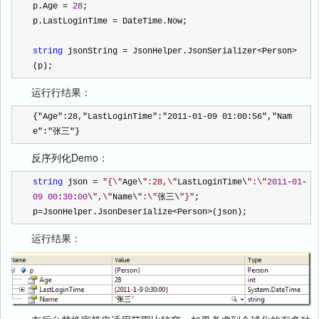
p.Age 
=
28
;
p.LastLoginTime 
=
 DateTime.Now;
string
 jsonString 
=
 JsonHelper.JsonSerializer
<
Person
>
(p);
运行行结果：
{
"
Age
"
:
28
,
"
LastLoginTime
"
:
"
2011-01-09 01:00:56
"
,
"
Nam
e
"
:
"
张三
"
}
反序列化Demo：
string
 json 
=
"
{\
"
Age\
"
:28,\
"
LastLoginTime\
"
:\
"
2011
-
01
-
09
00
:
30
:
00
\
"
,\
"
Name\
"
:\
"
张三\
"
}
"
;
p
=
JsonHelper.JsonDeserialize
<
Person
>
(json);
运行结果：