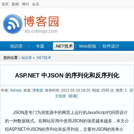
首页
新闻
博问
会员
知识库
专题
.NET技术
Web前端
软件设计
手机开发
软件工程
程序人生
项目管理
数据库
您的位置：
知识库
»
.NET技术
最新文章
ASP.NET 中JSON 的序列化和反序列化
作者:
Asharp
来源:
博客园
发布时间: 2011-01-16 18:20 阅读: 2595 次 推荐: 1
原
文链接
[收藏]
JSON是专门为浏览器中的网页上运行的JavaScript代码而设计
的一种数据格式。在网站应用中使用JSON的场景越来越多，本文介
绍ASP.NET中JSON的序列化和反序列化，主要对JSON的简单介