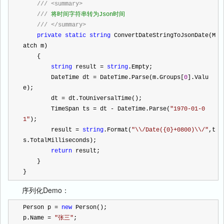
///
<summary>
///
 将时间字符串转为Json时间
///
</summary>
private
static
string
 ConvertDateStringToJsonDate(M
atch m)
    {
string
 result 
=
string
.Empty;
        DateTime dt 
=
 DateTime.Parse(m.Groups[
0
].Valu
e);
        dt 
=
 dt.ToUniversalTime();
        TimeSpan ts 
=
 dt 
-
 DateTime.Parse(
"
1970-01-0
1
"
);
        result 
=
string
.Format(
"
\\/Date({0}+0800)\\/
"
,t
s.TotalMilliseconds);
return
 result;
    }
}
序列化Demo：
Person p 
=
new
 Person();
p.Name 
=
"
张三
"
;