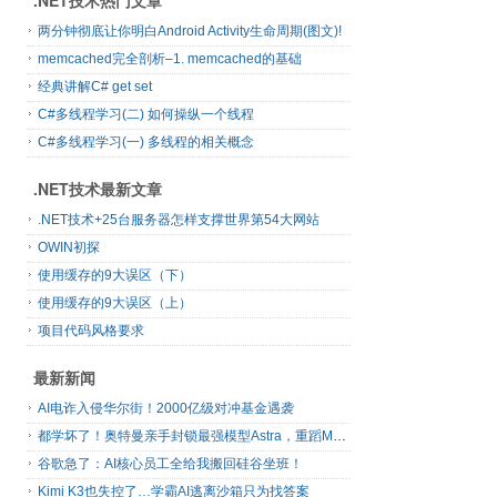
.NET技术热门文章
两分钟彻底让你明白Android Activity生命周期(图文)!
memcached完全剖析–1. memcached的基础
经典讲解C# get set
C#多线程学习(二) 如何操纵一个线程
C#多线程学习(一) 多线程的相关概念
.NET技术最新文章
.NET技术+25台服务器怎样支撑世界第54大网站
OWIN初探
使用缓存的9大误区（下）
使用缓存的9大误区（上）
项目代码风格要求
最新新闻
AI电诈入侵华尔街！2000亿级对冲基金遇袭
都学坏了！奥特曼亲手封锁最强模型Astra，重蹈Mythos覆辙
谷歌急了：AI核心员工全给我搬回硅谷坐班！
Kimi K3也失控了…学霸AI逃离沙箱只为找答案