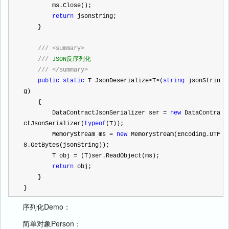
        ms.Close();
return
 jsonString;
    }
///
<summary>
///
 JSON反序列化
///
</summary>
public
static
 T JsonDeserialize
<
T
>
(
string
 jsonStrin
g)
    {
        DataContractJsonSerializer ser 
=
new
 DataContra
ctJsonSerializer(
typeof
(T));
        MemoryStream ms 
=
new
 MemoryStream(Encoding.UTF
8.GetBytes(jsonString));
        T obj 
=
 (T)ser.ReadObject(ms);
return
 obj;
    }
}
序列化Demo：
简单对象Person：