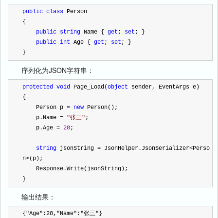
public
class
 Person
{
public
string
 Name { 
get
; 
set
; }
public
int
 Age { 
get
; 
set
; }
}
序列化为JSON字符串：
protected
void
 Page_Load(
object
 sender, EventArgs e)
{
    Person p 
=
new
 Person();
    p.Name 
=
"
张三
"
;
    p.Age 
=
28
;
string
 jsonString 
=
 JsonHelper.JsonSerializer
<
Perso
n
>
(p);
    Response.Write(jsonString);
}
输出结果：
{
"
Age
"
:
28
,
"
Name
"
:
"
张三
"
} 