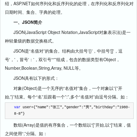
绍，ASP.NET如何序列化和反序列化的处理，在序列化和反序列化对
日期时间、集合、字典的处理。
一、JSON简介
JSON(JavaScript Object Notation,JavaScript对象表示法)是一
种轻量级的数据交换格式。
JSON是“名值对”的集合。结构由大括号'{}'，中括号'[]'，逗
号'，'，冒号'：'，双引号'“”'组成，包含的数据类型有Object，
Number,Boolean,String,Array, NULL等。
JSON具有以下的形式：
对象(Object)是一个无序的“名值对”集合，一个对象以”{”开
始,”}”结束。每个“名”后跟着一个”:”,多个“名值对”由逗号分隔。如：
var
 user
=
{
"
name
"
:
"
张三
"
,
"
gender
"
:
"
男
"
,
"
birthday
"
:
"
1980-
8-8
"
}
数组(Array)是值的有序集合，一个数组以“[”开始,以“]”结束，值
之间使用“,”分隔。如：