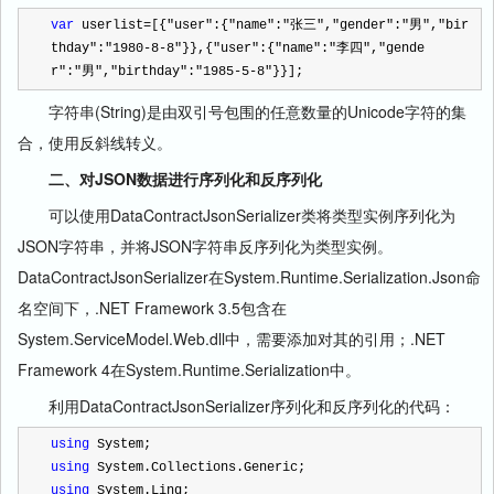
var
 userlist
=
[{
"
user
"
:{
"
name
"
:
"
张三
"
,
"
gender
"
:
"
男
"
,
"
bir
thday
"
:
"
1980-8-8
"
}},{
"
user
"
:{
"
name
"
:
"
李四
"
,
"
gende
r
"
:
"
男
"
,
"
birthday
"
:
"
1985-5-8
"
}}];
字符串(String)是由双引号包围的任意数量的Unicode字符的集
合，使用反斜线转义。
二、对JSON数据进行序列化和反序列化
可以使用DataContractJsonSerializer类将类型实例序列化为
JSON字符串，并将JSON字符串反序列化为类型实例。
DataContractJsonSerializer在System.Runtime.Serialization.Json命
名空间下，.NET Framework 3.5包含在
System.ServiceModel.Web.dll中，需要添加对其的引用；.NET
Framework 4在System.Runtime.Serialization中。
利用DataContractJsonSerializer序列化和反序列化的代码：
using
 System;
using
 System.Collections.Generic;
using
 System.Linq;