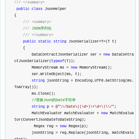
///
</summary>
public
class
 JsonHelper
{
///
<summary>
///
 JSON序列化
///
</summary>
public
static
string
 JsonSerializer
<
T
>
(T t)
    {
        DataContractJsonSerializer ser 
=
new
 DataContra
ctJsonSerializer(
typeof
(T));
        MemoryStream ms 
=
new
 MemoryStream();
        ser.WriteObject(ms, t);
string
 jsonString 
=
 Encoding.UTF8.GetString(ms.
ToArray());
        ms.Close();
//
替换Json的Date字符串
string
 p 
=
@"
\\/Date\((\d+)\+\d+\)\\/
"
;
        MatchEvaluator matchEvaluator 
=
new
 MatchEvalua
tor(ConvertJsonDateToDateString);
         Regex reg 
=
new
 Regex(p);
        jsonString 
=
 reg.Replace(jsonString, matchEvalu