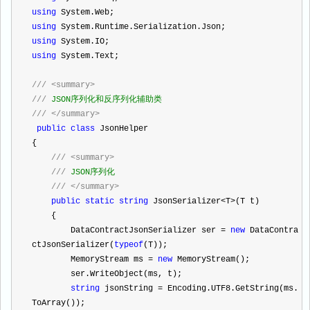
using
 System.Web;
using
 System.Runtime.Serialization.Json;
using
 System.IO;
using
 System.Text;
///
<summary>
///
 JSON序列化和反序列化辅助类
///
</summary>
public
class
 JsonHelper
{
///
<summary>
///
 JSON序列化
///
</summary>
public
static
string
 JsonSerializer
<
T
>
(T t)
    {
        DataContractJsonSerializer ser 
=
new
 DataContra
ctJsonSerializer(
typeof
(T));
        MemoryStream ms 
=
new
 MemoryStream();
        ser.WriteObject(ms, t);
string
 jsonString 
=
 Encoding.UTF8.GetString(ms.
ToArray());