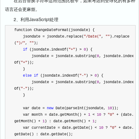
在后台替换字符串适用范围比较窄，如果考虑到全球化的有多种
语言还会更麻烦。
2、利用JavaScript处理
function ChangeDateFormat(jsondate) {
    jsondate 
=
 jsondate.replace(
"
/Date(
"
, 
""
).replace
(
"
)/
"
, 
""
);
if
 (jsondate.indexOf(
"
+
"
) 
>
0
) {
        jsondate 
=
 jsondate.substring(
0
, jsondate.index
Of(
"
+
"
));
    }
else
if
 (jsondate.indexOf(
"
-
"
) 
>
0
) {
        jsondate 
=
 jsondate.substring(
0
, jsondate.index
Of(
"
-
"
));
    }
    var date 
=
new
 Date(parseInt(jsondate, 
10
));
    var month 
=
 date.getMonth() 
+
1
<
10
?
"
0
"
+
 (date.
getMonth() 
+
1
) : date.getMonth() 
+
1
;
    var currentDate 
=
 date.getDate() 
<
10
?
"
0
"
+
 date.
getDate() : date.getDate();