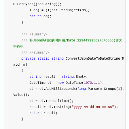
8.GetBytes(jsonString));
        T obj 
=
 (T)ser.ReadObject(ms);
return
 obj;
    }
///
<summary>
///
 将Json序列化的时间由/Date(1294499956278+0800)转为
字符串
///
</summary>
private
static
string
 ConvertJsonDateToDateString(M
atch m)
    {
string
 result 
=
string
.Empty;
        DateTime dt 
=
new
 DateTime(
1970
,
1
,
1
);
        dt 
=
 dt.AddMilliseconds(
long
.Parse(m.Groups[
1
].
Value));
        dt 
=
 dt.ToLocalTime();
        result 
=
 dt.ToString(
"
yyyy-MM-dd HH:mm:ss
"
);
return
 result;
    }