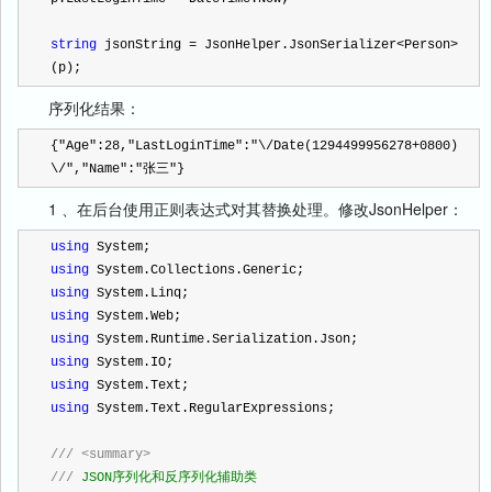
string
 jsonString 
=
 JsonHelper.JsonSerializer
<
Person
>
(p);
序列化结果：
{
"
Age
"
:
28
,
"
LastLoginTime
"
:
"
\/Date(1294499956278+0800)
\/
"
,
"
Name
"
:
"
张三
"
}
1 、在后台使用正则表达式对其替换处理。修改JsonHelper：
using
 System;
using
 System.Collections.Generic;
using
 System.Linq;
using
 System.Web;
using
 System.Runtime.Serialization.Json;
using
 System.IO;
using
 System.Text;
using
 System.Text.RegularExpressions;
///
<summary>
///
 JSON序列化和反序列化辅助类