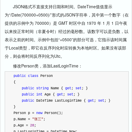
JSON格式不直接支持日期和时间。DateTime值值显示
为“/Date(700000+0500)/”形式的JSON字符串，其中第一个数字（在
提供的示例中为 700000）是 GMT 时区中自 1970 年 1 月 1 日午夜
以来按正常时间（非夏令时）经过的毫秒数。该数字可以是负数，以
表示之前的时间。示例中包括“+0500”的部分可选，它指示该时间属
于Local类型，即它在反序列化时应转换为本地时区。如果没有该部
分，则会将时间反序列化为Utc。
修改Person类，添加LastLoginTime：
public
class
 Person
{
public
string
 Name { 
get
; 
set
; }
public
int
 Age { 
get
; 
set
; }
public
 DateTime LastLoginTime { 
get
; 
set
; }
}
Person p 
=
new
 Person();
p.Name 
=
"
张三
"
;
p.Age 
=
28
;
p.LastLoginTime 
=
 DateTime.Now;