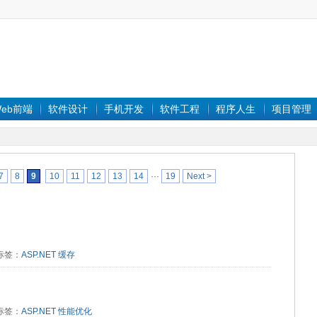
eb前端
软件设计
手机开发
软件工程
程序人生
项目管理
7
8
9
10
11
12
13
14
···
19
Next >
1 标签：
ASP.NET
缓存
5 标签：
ASP.NET
性能优化