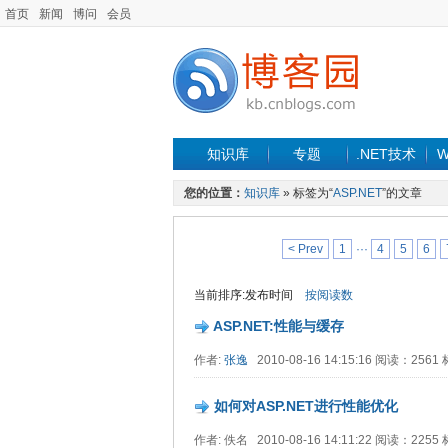
首页
新闻
博问
会员
知识库
专题
.NET技术
W
您的位置：
知识库
» 标签为“
ASP.NET
”的文章
< Prev
1
···
4
5
6
当前排序:发布时间
按阅读数
ASP.NET:性能与缓存
作者:
张逸
2010-08-16 14:15:16 阅读：256
如何对ASP.NET进行性能优化
作者: 佚名 2010-08-16 14:11:22 阅读：225