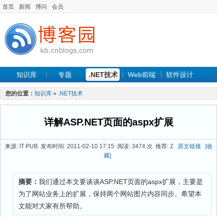
首页
新闻
博问
会员
知识库
专题
.NET技术
Web前端
软件设计
手机开发
软件工程
程序人生
项目管理
数据库
您的位置：
知识库
»
.NET技术
最新文章
详解ASP.NET页面的aspx扩展
来源: IT PUB 发布时间: 2011-02-10 17:15 阅读: 3474 次 推荐: 2
原文链接
[收
藏]
摘要：
我们通过本文要谈谈ASP.NET页面的aspx扩展，主要是
为了网站业务上的扩展，保持两个网站图片内容同步。希望本
文能对大家有所帮助。