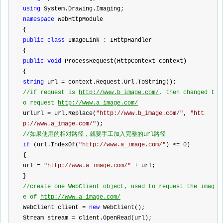
using
 System.Drawing.Imaging;   
namespace
 WebHttpModule  
{      
public
class
 ImageLink : IHttpHandler      
{          
public
void
 ProcessRequest(HttpContext context)          
{              
string
 url 
=
 context.Request.Url.ToString();            
//
if request is 
http://www.b_image.com/
, then changed t
o request 
http://www.a_image.com/
urlurl 
=
 url.Replace(
"
http://www.b_image.com/
"
, 
"
htt
p://www.a_image.com/
"
);               
//
如果使用的相对路径，就要手工加入完整的url路径              
if
 (url.IndexOf(
"
http://www.a_image.com/
"
) 
<=
0
)         
{                  
url 
=
"
http://www.a_image.com/
"
+
 url;              
}               
//
create one WebClient object, used to request the imag
e of 
http://www.a_image.com/
WebClient client 
=
new
 WebClient();              
Stream stream 
=
 client.OpenRead(url);               