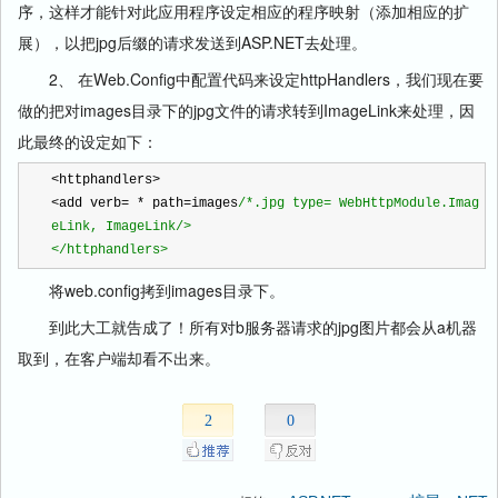
序，这样才能针对此应用程序设定相应的程序映射（添加相应的扩
展），以把jpg后缀的请求发送到ASP.NET去处理。
2、 在Web.Config中配置代码来设定httpHandlers，我们现在要
做的把对images目录下的jpg文件的请求转到ImageLink来处理，因
此最终的设定如下：
<
httphandlers
>
<
add verb
=
*
 path
=
images
/*
.jpg type= WebHttpModule.Imag
eLink, ImageLink/> 
</httphandlers>
将web.config拷到images目录下。
到此大工就告成了！所有对b服务器请求的jpg图片都会从a机器
取到，在客户端却看不出来。
2
0