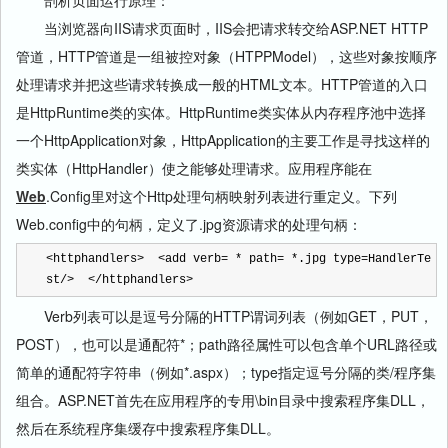
剖析页面运行原理：
当浏览器向IIS请求页面时，IIS会把请求转交给ASP.NET HTTP
管道，HTTP管道是一组被控对象（HTPPModel），这些对象按顺序
处理请求并把这些请求转换成一般的HTML文本。HTTP管道的入口
是HttpRuntime类的实体。HttpRuntime类实体从内存程序池中选择
一个HttpApplication对象，HttpApplication的主要工作是寻找这样的
类实体（HttpHandler）使之能够处理请求。应用程序能在
Web
.Config里对这个Http处理句柄映射列表进行重定义。下列
Web.config中的句柄，定义了.jpg资源请求的处理句柄：
<
httphandlers
>
<
add verb
=
*
 path
=
*
.jpg type
=
HandlerTe
st
/>
</
httphandlers
>
Verb列表可以是逗号分隔的HTTP谓词列表（例如GET，PUT，
POST），也可以是通配符*；path路径属性可以包含单个URL路径或
简单的通配符字符串（例如*.aspx）；type指定逗号分隔的类/程序集
组合。ASP.NET首先在应用程序的专用\bin目录中搜索程序集DLL，
然后在系统程序集缓存中搜索程序集DLL。