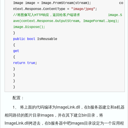
Image image 
=
 Image.FromStream(stream);              co
ntext.Response.ContentType 
=
"
image/jpeg
"
;              
//
将图像写入HTTP响应，返回给客户端请求              image.S
ave(context.Response.OutputStream, ImageFormat.Jpeg);               
image.Dispose();          
}           
public
bool
 IsReusable          
{              
get
{                  
return
true
;              
}          
}      
}  
}  
配置：
1、 将上面的代码编译为ImageLink.dll，在b服务器建立和a机器
相同路径的图片目录images，并在其下建立bin目录，将
ImageLink.dll拷进去，在b服务器中吧images目录设定为一个应用程