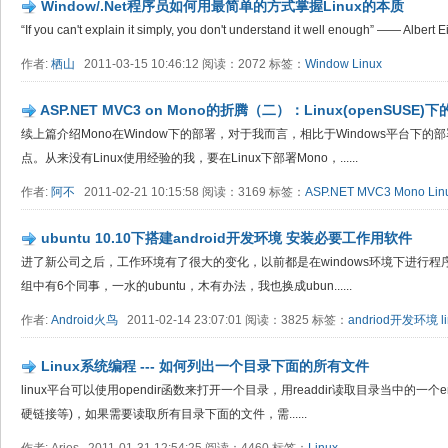
Window/.Net程序员如何用最简单的方式掌握Linux的本质
“If you can't explain it simply, you don't understand it well enough” —— Albert E
作者:
栖山
2011-03-15 10:46:12 阅读：2072 标签：
Window
Linux
ASP.NET MVC3 on Mono的折腾（二）：Linux(openSUSE)
续上篇介绍Mono在Window下的部署，对于我而言，相比于Windows平台下的
点。从来没有Linux使用经验的我，要在Linux下部署Mono，......
作者:
阿不
2011-02-21 10:15:58 阅读：3169 标签：
ASP.NET MVC3
Mono
Lin
ubuntu 10.10下搭建android开发环境 安装必要工作用软件
进了新公司之后，工作环境有了很大的变化，以前都是在windows环境下进行程序
组中有6个同事，一水的ubuntu，木有办法，我也换成ubun......
作者:
Android火鸟
2011-02-14 23:07:01 阅读：3825 标签：
andriod开发环境
l
Linux系统编程 --- 如何列出一个目录下面的所有文件
linux平台可以使用opendir函数来打开一个目录，用readdir读取目录当中的一个e
硬链接等)，如果需要读取所有目录下面的文件，需......