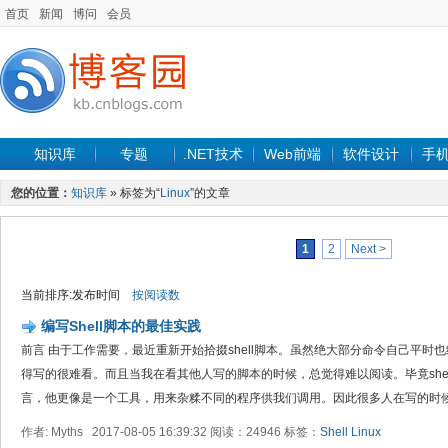
首页
新闻
博问
会员
知识库
专题
.NET技术
Web前端
软件设计
手
您的位置：
知识库
» 标签为“
Linux
”的文章
1
2
Next >
当前排序:发布时间
按阅读数
编写Shell脚本的最佳实践
前言 由于工作需要，最近重新开始拾掇shell脚本。虽然绝大部分命令自己平时
得写的很难看。而且当我在看其他人写的脚本的时候，总觉得难以阅读。毕竟she
言，他更像是一个工具，用来杂糅不同的程序供我们调用。因此很多人在写的时候.
作者: Myths 2017-08-05 16:39:32 阅读：24946 标签：
Shell
Linux