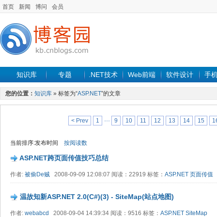
首页
新闻
博问
会员
知识库
专题
.NET技术
Web前端
软件设计
手
您的位置：
知识库
» 标签为“
ASP.NET
”的文章
< Prev
1
···
9
10
11
12
13
14
15
1
当前排序:发布时间
按阅读数
ASP.NET跨页面传值技巧总结
作者:
被偷De贼
2008-09-09 12:08:07 阅读：22919 标签：
ASP.NET
页面传值
温故知新ASP.NET 2.0(C#)(3) - SiteMap(站点地图)
作者:
webabcd
2008-09-04 14:39:34 阅读：9516 标签：
ASP.NET
SiteMap