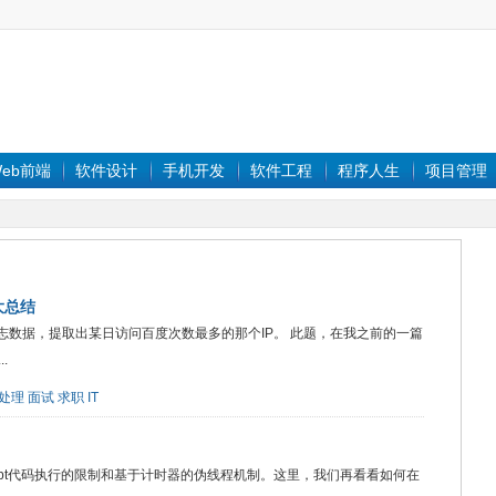
eb前端
软件设计
手机开发
软件工程
程序人生
项目管理
大总结
志数据，提取出某日访问百度次数最多的那个IP。 此题，在我之前的一篇
.
处理
面试
求职
IT
ript代码执行的限制和基于计时器的伪线程机制。这里，我们再看看如何在