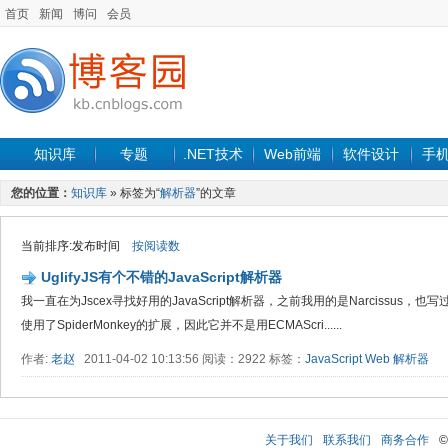
首页
新闻
博问
会员
知识库
专题
.NET技术
Web前端
软件设计
手
您的位置：
知识库
» 标签为“
解析器
”的文章
当前排序:发布时间
按阅读数
UglifyJS有个不错的JavaScript解析器
我一直在为Jscex寻找好用的JavaScript解析器，之前我用的是Narcissus，也
使用了SpiderMonkey的扩展，因此它并不是用ECMAScri......
作者:
老赵
2011-04-02 10:13:56 阅读：2922 标签：
JavaScript
Web
解析器
关于我们
联系我们
商务合作
©