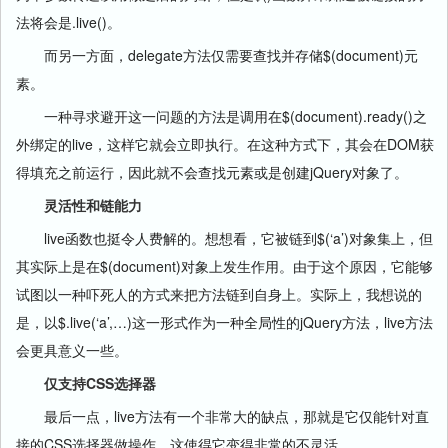
法将会是.live()。
而另一方面，delegate方法仅需要查找并存储$(document)元
素。
一种寻求避开这一问题的方法是调用在$(document).ready()之
外绑定的live，这样它就会立即执行。在这种方式下，其会在DOM获
得填充之前运行，因此就不会查找元素或是创建jQuery对象了。
灵活性和链能力
live函数也挺令人费解的。想想看，它被链到$(‘a’)对象集上，但
其实际上是在$(document)对象上发生作用。由于这个原因，它能够
试图以一种吓死人的方式来把方法链到自身上。实际上，我想说的
是，以$.live(‘a’,…)这一形式作为一种全局性的jQuery方法，live方法
会更具意义一些。
仅支持CSS选择器
最后一点，live方法有一个非常大的缺点，那就是它仅能针对直
接的CSS选择器做操作，这使得它变得非常的不灵活。