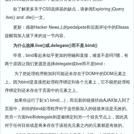
欲了解更多关于CSS选择器的缺点，请参阅Exploring jQuery
.live() and .die()一文。
更新：感谢Hacker News上的pedalpete和后面评论中的Ellsass
提醒我加入接下来的这一节内容。
为什么选择.live()或.delegate()而不是.bind()
毕竟，bind看起来似乎更加的明确和直接，难道不是吗?嗯，有
两个原因让我们更愿意选择delegate或live而不是bind：
为了把处理程序附加到可能还未存在于DOM中的DOM元素之
上。因为bind是直接把处理程序绑定到各个元素上，它不能把处理程
序绑定到还未存在于页面中的元素之上。
如果你运行了$(‘a’).bind(…)，而后新的链接经由AJAX加入到了
页面中，则你的bind处理程序对于这些新加入的链接来说是无效的。
而另一方面live和delegate则是被绑定到另一个祖先节点上，因此其
对于任何目前或是将来存在于该祖先元素之内的元素都是有效的。