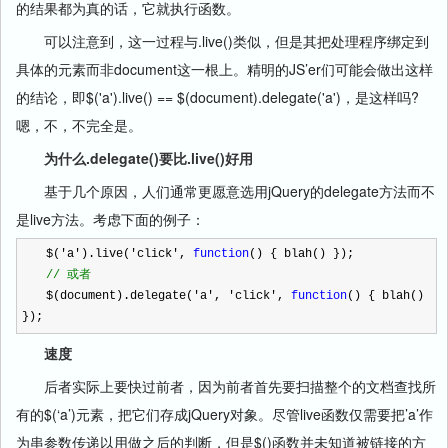
的结果都为真的话，它就执行函数。
可以注意到，这一过程与.live()类似，但是其把处理程序绑定到
具体的元素而非document这一根上。精明的JS’er们可能会做出这样
的结论，即$('a').live() == $(document).delegate('a')，是这样吗?
嗯，不，不完全是。
为什么.delegate()要比.live()好用
基于几个原因，人们通常更愿意选用jQuery的delegate方法而不
是live方法。考虑下面的例子：
$(
'
a
'
).live(
'
click
'
,
function
() { blah() });
//
或者
$(document).delegate(
'
a
'
,
'
click
'
,
function
() { blah()
});
速度
后者实际上要快过前者，因为前者首先要扫描整个的文档查找所
有的$(‘a’)元素，把它们存成jQuery对象。尽管live函数仅需要把’a’作
为串参数传递以用做之后的判断，但是$()函数并未知道被链接的方