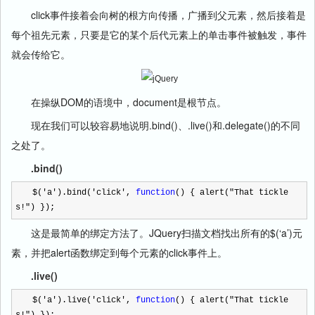
click事件接着会向树的根方向传播，广播到父元素，然后接着是
每个祖先元素，只要是它的某个后代元素上的单击事件被触发，事件
就会传给它。
在操纵DOM的语境中，document是根节点。
现在我们可以较容易地说明.bind()、.live()和.delegate()的不同
之处了。
.bind()
$(
'
a
'
).bind(
'
click
'
,
function
() { alert(
"
That tickle
s!
"
) });
这是最简单的绑定方法了。JQuery扫描文档找出所有的$(‘a’)元
素，并把alert函数绑定到每个元素的click事件上。
.live()
$(
'
a
'
).live(
'
click
'
,
function
() { alert(
"
That tickle