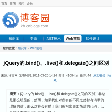
首页
新闻
博问
会员
知识库
专题
.NET技术
Web前端
软件设计
手机开发
软件工程
程序人生
项目管理
数据库
您的位置：
知识库
»
Web前端
最新文章
jQuery的.bind()、.live()和.delegate()之间区别
来源: 译言网 发布时间: 2011-03-20 14:24 阅读: 41084 次 推荐: 44
原文链接
[收
藏]
摘要：
jQuery的.bind()、.live()和.delegate()之间的区别并非总
是那么明显的，然而，如果我们对所有的不同之处都有清晰的
理解的话，那么这将会有助于我们编写出更加简洁的代码，以