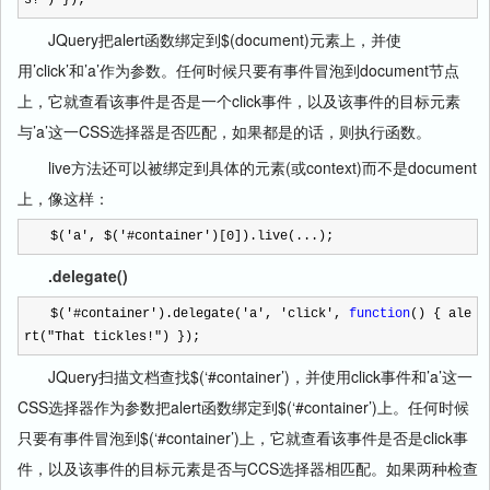
s!
"
) });
JQuery把alert函数绑定到$(document)元素上，并使
用’click’和’a’作为参数。任何时候只要有事件冒泡到document节点
上，它就查看该事件是否是一个click事件，以及该事件的目标元素
与’a’这一CSS选择器是否匹配，如果都是的话，则执行函数。
live方法还可以被绑定到具体的元素(或context)而不是document
上，像这样：
$(
'
a
'
, $(
'
#container
'
)[
0
]).live(...);
.delegate()
$(
'
#container
'
).delegate(
'
a
'
,
'
click
'
,
function
() { ale
rt(
"
That tickles!
"
) });
JQuery扫描文档查找$(‘#container’)，并使用click事件和’a’这一
CSS选择器作为参数把alert函数绑定到$(‘#container’)上。任何时候
只要有事件冒泡到$(‘#container’)上，它就查看该事件是否是click事
件，以及该事件的目标元素是否与CCS选择器相匹配。如果两种检查