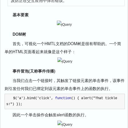
及防止在交互应用中弹出错误。
基本要素
DOM树
首先，可视化一个HMTL文档的DOM树是很有帮助的。一个简
单的HTML页面看起来就像是这个样子：
事件冒泡(又称事件传播)
当我们点击一个链接时，其触发了链接元素的单击事件，该事件
则引发任何我们已绑定到该元素的单击事件上的函数的执行。
$(
'
a
'
).bind(
'
click
'
,
function
() { alert(
"
That tickle
s!
"
) });
因此一个单击操作会触发alert函数的执行。